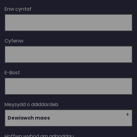
Enw cyntaf
Cyfenw
E-Bost
Meysydd o ddiddordeb
Dewiswch maes
Hoffwn wybod am adnoddau