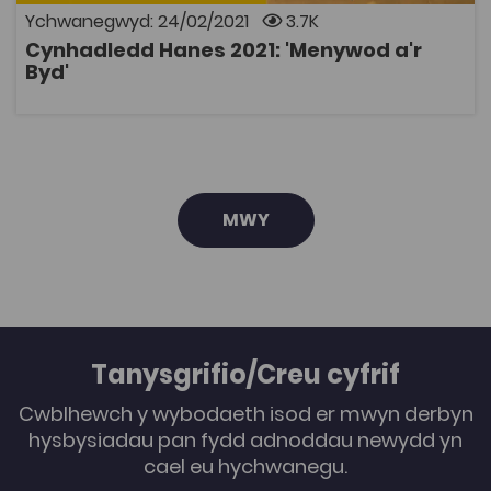
menywod yn y Canol Oesoedd. Menywod ym
Ychwanegwyd: 24/02/2021
3.7K
Mywgraffiadau Brenhinol y Canol Oeseodd - Dr
Rebecca Thomas, Prifysgol Bangor Menywod a'r
Cynhadledd Hanes 2021: 'Menywod a'r
naratifau amdanynt yng Nghymru Oes y Chwyldro
AGOR
Byd'
Ffrengig - Dr Marion Löffler, Prifysgol Caerdydd
Llofruddiaeth mewn lleiandy: Voyeurs Americanaidd yn
Quebec Gatholig - Dr Gareth Hallet Davis, Prifysgol
Abertawe Portreadau o fenywod yn y Rhyfel Mawr - Dr
Gethin Matthews, Prifysgol Abertawe Gwylich
recordiadau'r gynhadledd isod:
MWY
Tanysgrifio/Creu cyfrif
Cwblhewch y wybodaeth isod er mwyn derbyn
hysbysiadau pan fydd adnoddau newydd yn
cael eu hychwanegu.