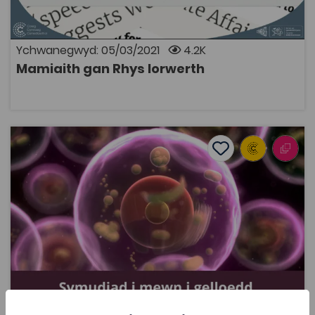
Diwrnod Rhyngwladol Mamiaith 2021. Yn cynnwys fideo
o'r gerdd a chopi PDF o'r geiriau ar gyfer deunydd
astudio. © Rhys Iorwerth 2021
Ychwanegwyd: 05/03/2021
4.2K
Mamiaith gan Rhys Iorwerth
AGOR
Symudiad i mewn ac allan o gelloedd
Add to favourite
Dyddiad cyhoeddi: 2021
Add to favourites
Symudiad i mewn ac allan o gelloedd
2.6K
Dwyieithog
Tagiau
Iechyd a Gofal
Meddygaeth
Addysg Ôl-16
150 Adnodd
Adnodd Coleg Cymraeg
Cafodd yr adnodd ei greu ar gyfer myfyrwyr
Gwyddorau Meddygol Lefel 3 ond mae’r wybodaeth yn
berthnasol i unrhyw fyfyriwr sy’n astudio bioleg ar lefel