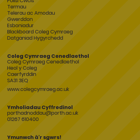
Polisi Cwcis
Termau
Telerau ac Amodau
Gwerddon
Esboniadur
Blackboard Coleg Cymraeg
Datganiad Hygyrchedd
Coleg Cymraeg Cenedlaethol
Coleg Cymraeg Cenedlaethol
Heol y Coleg
Caerfyrddin
SA31 3EQ
www.colegcymraeg.ac.uk
Ymholiadau Cyffredinol
porthadnoddau@porth.ac.uk
01267 610400
Ymunwch â'r sgwrs!