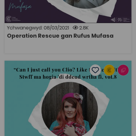
Y bardd a'r berfformwraig Rufus Mufasa sy'n darllen
cerdd o'i gwaith, 'Operation Rescue' i ddathlu Diwrnod
Rhyngwladol Mamiaith 2021. Yn cynnwys fideo o'r
gerdd, copi PDF o'r geiriau ar gyfer deunydd astudio a
fideo o Rufus yn siarad am ei pherthynas gyda'r iaith
Ychwanegwyd: 08/03/2021
2.8K
Gymraeg. © Rufus Mufasa 2021
Operation Rescue gan Rufus Mufasa
AGOR
“Can I just call you Clio? Like the Renault?” Cerdd gan Ll
Add to favourite
Dyddiad cyhoeddi: 2021
Add to favourites
“Can I just call you Clio? Like the Renault?”
Cerdd gan Llio Elain Maddocks
3.2K
Cymraeg Yn Unig
Tagiau
Cymraeg
Dysgu Cymraeg
Cymraeg Llên
Cymraeg Ail Iaith
Adnodd Coleg Cymraeg
Y bardd Llio Elain Maddocks yn darllen cerdd o'i gwaith -