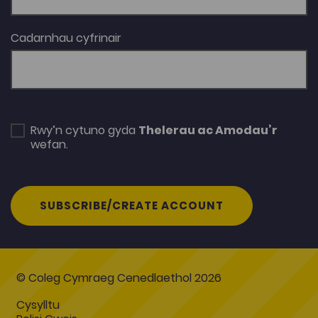
Cadarnhau cyfrinair
Rwy’n cytuno gyda
Thelerau ac Amodau’r
wefan.
SUBSCRIBE/CREATE ACCOUNT
© Coleg Cymraeg Cenedlaethol 2026
Cysylltu