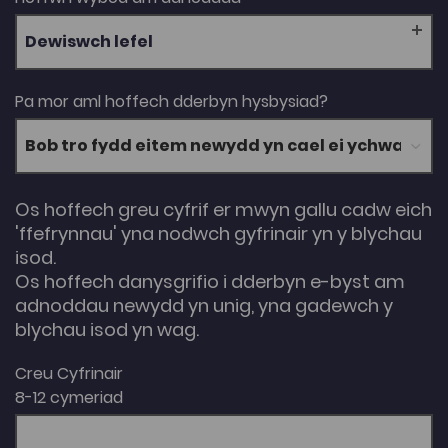
Dewiswch lefel
Pa mor aml hoffech dderbyn hysbysiad?
Os hoffech greu cyfrif er mwyn gallu cadw eich
'ffefrynnau' yna nodwch gyfrinair yn y blychau
isod.
Os hoffech danysgrifio i dderbyn e-byst am
adnoddau newydd yn unig, yna gadewch y
blychau isod yn wag.
Creu Cyfrinair
8-12 cymeriad