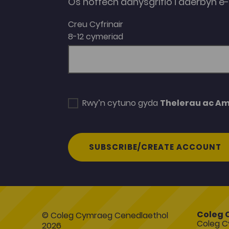
Os hoffech danysgrifio i dderbyn 
Creu Cyfrinair
8-12 cymeriad
Rwy’n cytuno gyda
Thelerau ac A
SUBSCRIBE/CREATE ACCOUNT
Coleg 
© Coleg Cymraeg Cenedlaethol
Coleg C
2026