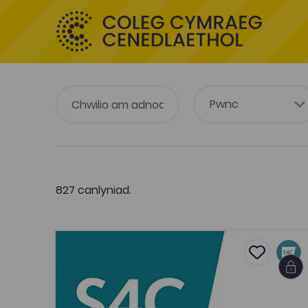
827 canlyniad.
Un Nos Ola' Leuad (1991)
Add to fa
Add to fav
Un Nos Ola' Leuad (1991)
Tagiau