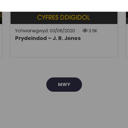
Trafodaeth gan yr athronydd J. R. Jones am
hunaniaeth y Cymry Cymraeg a'u perthynas
â Phrydain a Phrydeindod.
Ychwanegwyd: 03/06/2020
3.5K
Prydeindod – J. R. Jones
AGOR
MWY