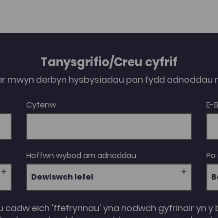
Tanysgrifio/Creu cyfrif
er mwyn derbyn hysbysiadau pan fydd adnoddau n
Cyfenw
E-
Hoffwn wybod am adnoddau
Pa
Dewiswch lefel
u cadw eich 'ffefrynnau' yna nodwch gyfrinair yn y 