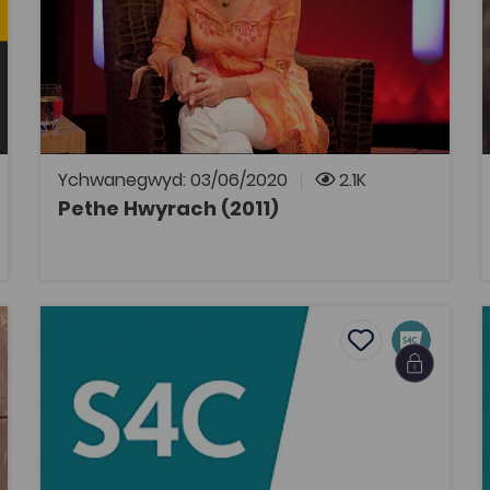
Cyfres yn trafod diwylliant a chelfyddydau
Cymru. Oherwydd rhesymau hawlfraint bydd
angen cyfrif Coleg Cymraeg i wylio rhaglenni
Archif S4C. Mae modd ymaelodi ar wefan y
Coleg Cymraeg Cenedlaethol i gael cyfrif.
Ychwanegwyd: 03/06/2020
2.1K
Pethe Hwyrach (2011)
AGOR
Portreadau (1994-1998)
vourites
Add to favouri
ourites
Add to favourite
Portreadau (1994-1998)
Tagiau
Cymraeg
Cyfresi Dogfen S4C
Portreadau o rai o lenorion amlycaf Cymru.