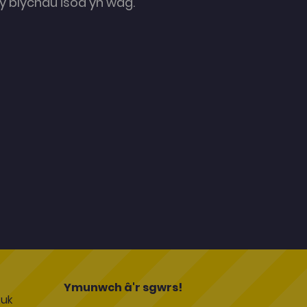
 blychau isod yn wag.
l
Ymunwch â'r sgwrs!
uk