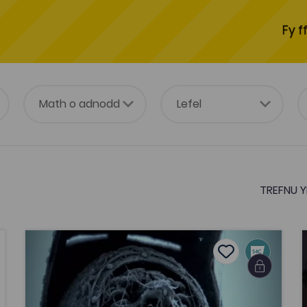
Fy f
TREFNU Y
Wyneb Glyndŵr (2011)
Y
vourites
Add to favouri
ourites
Add to favourite
Wyneb Glyndŵr (2011)
Tagiau