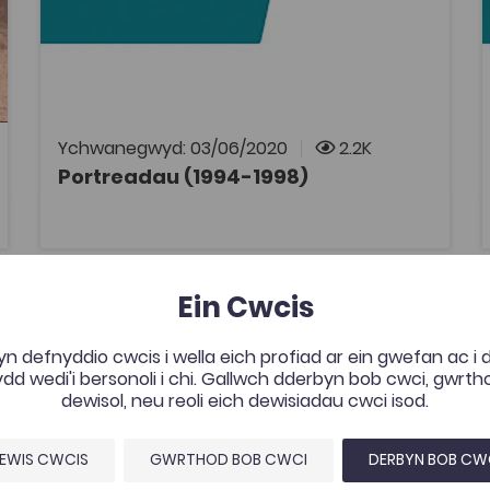
Ffilmiau'r Bont, 1994-98. Oherwydd rhesymau
hawlfraint bydd angen cyfrif Coleg Cymraeg i
wylio rhaglenni Archif S4C. Mae modd
ymaelodi ar wefan y Coleg Cymraeg
Cenedlaethol i gael cyfrif.
Ychwanegwyd: 03/06/2020
2.2K
Portreadau (1994-1998)
AGOR
Prydeindod – J. R. Jones
Ein Cwcis
vourites
Add to favourites
ourites
Add to favourites
n defnyddio cwcis i wella eich profiad ar ein gwefan ac i
Prydeindod – J. R. Jones
d wedi'i bersonoli i chi. Gallwch dderbyn bob cwci, gwrt
Tagiau
dewisol, neu reoli eich dewisiadau cwci isod.
Athroniaeth
Hanes
Cymdeithaseg a Pholisi Cymdeithasol
EWIS CWCIS
GWRTHOD BOB CWCI
DERBYN BOB CW
DECHE
Adnodd Coleg Cymraeg