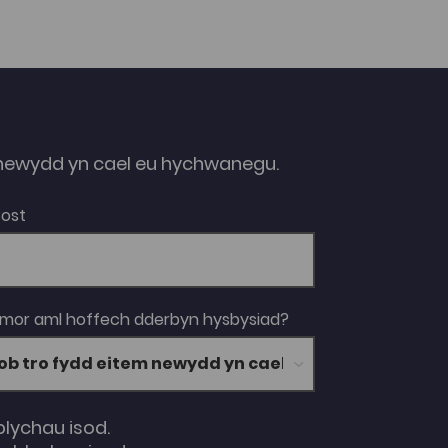
ffasiwn merched ar ddiwedd y rhyfel. Boom
Cymru, 2014. Oherwydd rhesymau hawlfraint
bydd angen cyfrif Coleg Cymraeg i wylio
rhaglenni Archif S4C. Mae modd ymaelodi ar
wefan y Coleg Cymraeg Cenedlaethol i gael
cyfrif.
ewydd yn cael eu hychwanegu.
Bost
 mor aml hoffech dderbyn hysbysiad?
blychau isod.