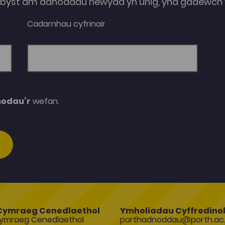
e-byst am adnoddau newydd yn unig, yna gadewch y
Cadarnhau cyfrinair
modau’r
wefan.
Cymraeg Cenedlaethol
Ymholiadau Cyffredino
ymraeg Cenedlaethol
porthadnoddau@porth.ac.