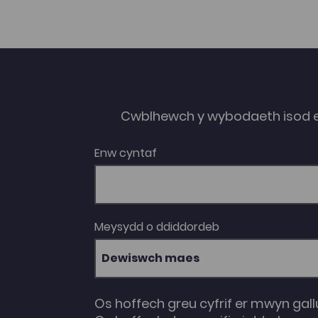
Cwblhewch y wybodaeth isod 
Enw cyntaf
Meysydd o ddiddordeb
Dewiswch maes
Os hoffech greu cyfrif er mwyn gall