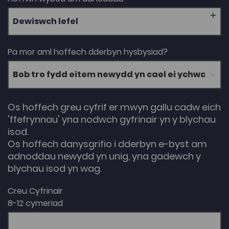
Dewiswch lefel
Pa mor aml hoffech dderbyn hysbysiad?
Os hoffech greu cyfrif er mwyn gallu cadw eich
'ffefrynnau' yna nodwch gyfrinair yn y blychau
isod.
Os hoffech danysgrifio i dderbyn e-byst am
adnoddau newydd yn unig, yna gadewch y
blychau isod yn wag.
Creu Cyfrinair
8-12 cymeriad