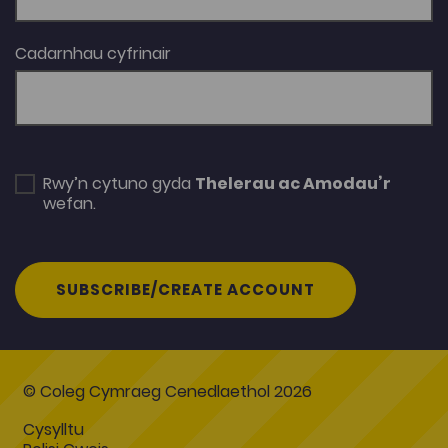
Cadarnhau cyfrinair
Rwy’n cytuno gyda
Thelerau ac Amodau’r
wefan.
SUBSCRIBE/CREATE ACCOUNT
© Coleg Cymraeg Cenedlaethol 2026
Cysylltu