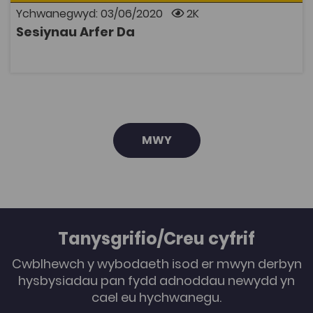
Ychwanegwyd: 03/06/2020
2K
Sesiynau Arfer Da
AGOR
MWY
Tanysgrifio/Creu cyfrif
Cwblhewch y wybodaeth isod er mwyn derbyn
hysbysiadau pan fydd adnoddau newydd yn
cael eu hychwanegu.