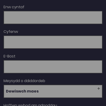
Enw cyntaf
Cyfenw
E-Bost
Meysydd o ddiddordeb
Dewiswch maes
Hoffwn wybod am adnoddau