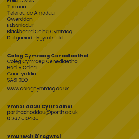
Polisi Cwcis
Termau
Telerau ac Amodau
Gwerddon
Esboniadur
Blackboard Coleg Cymraeg
Datganiad Hygyrchedd
Coleg Cymraeg Cenedlaethol
Coleg Cymraeg Cenedlaethol
Heol y Coleg
Caerfyrddin
SA31 3EQ
www.colegcymraeg.ac.uk
Ymholiadau Cyffredinol
porthadnoddau@porth.ac.uk
01267 610400
Ymunwch â'r sgwrs!