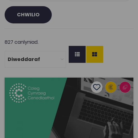
CHWILIO
827 canlyniad.
Rheolaeth Strategol
Add to favourite
Add to favourites
Rheolaeth Strategol
1.8K
Tagiau
Adnodd Coleg Cymraeg
Mae'r sleidiau yma'n addas ar gyfer modiwl Rheolaeth