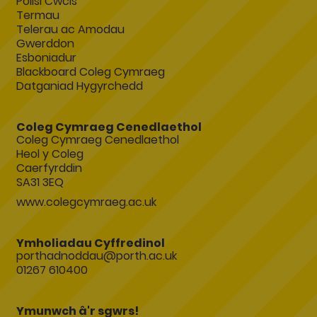
Polisi Cwcis
Termau
Telerau ac Amodau
Gwerddon
Esboniadur
Blackboard Coleg Cymraeg
Datganiad Hygyrchedd
Coleg Cymraeg Cenedlaethol
Coleg Cymraeg Cenedlaethol
Heol y Coleg
Caerfyrddin
SA31 3EQ
www.colegcymraeg.ac.uk
Ymholiadau Cyffredinol
porthadnoddau@porth.ac.uk
01267 610400
Ymunwch â'r sgwrs!