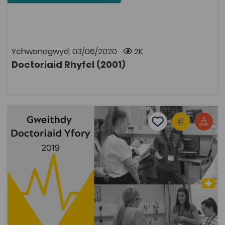
rhyfel. Oherwydd rhesymau hawlfraint bydd angen
cyfrif Coleg Cymraeg i wylio rhaglenni Archif S4C. Mae
modd ymaelodi ar wefan y Coleg Cymraeg
Cenedlaethol i gael cyfrif.
Ychwanegwyd: 03/06/2020
2K
Doctoriaid Rhyfel (2001)
AGOR
Doctoriaid Yfory 2019
Add to favourite
Dyddiad cyhoeddi: 2019
Add to favourites
Doctoriaid Yfory 2019
2.4K
Tagiau
Iechyd
Meddygaeth
Adnodd Coleg Cymraeg
Sefydlwyd cynllun Doctoriaid Yfory mewn partneriaeth
â Llywodraeth Cymru, y Coleg Cymraeg Cenedlaethol