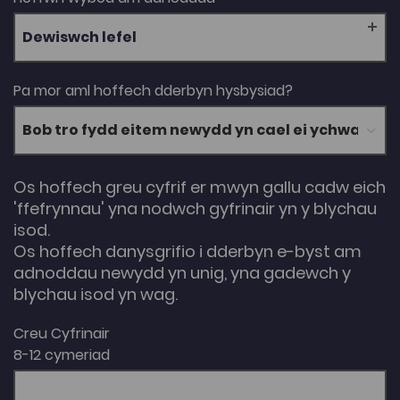
Dewiswch lefel
Pa mor aml hoffech dderbyn hysbysiad?
Os hoffech greu cyfrif er mwyn gallu cadw eich
'ffefrynnau' yna nodwch gyfrinair yn y blychau
isod.
Os hoffech danysgrifio i dderbyn e-byst am
adnoddau newydd yn unig, yna gadewch y
blychau isod yn wag.
Creu Cyfrinair
8-12 cymeriad