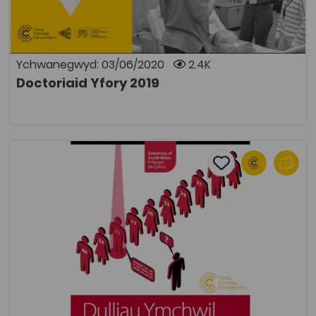
ynghyd ag Ysgol Feddygol Caerdydd ac Ysgol Feddygol
Abertawe gyda’r nod o gynyddu nifer y myfyrwyr
Cymraeg eu hiaith sy’n ymgeisio’n llwyddiannus ar
gyfer llefydd ar gyrsiau meddygol yng Nghymru. Yn yr
categori hwn, gellir darganfod cyflwyniadau ac
Ychwanegwyd: 03/06/2020
2.4K
adnoddau sy’n gysylltiedig â’r cynllun.
Doctoriaid Yfory 2019
AGOR
Dulliau Ymchwil ar gyfer Myfyrwyr Busnes, Rheolwyr ac E
Add to favourite
Dyddiad cyhoeddi: 2016
Add to favourites
Dulliau Ymchwil ar gyfer Myfyrwyr Busnes,
Rheolwyr ac Entrepreneuriaid
2K
Tagiau
Astudiaethau Busnes
Adnodd Coleg Cymraeg
Cyhoeddwyd Dulliau Ymchwil ar gyfer Myfyrwyr
Busnes, Rheolwyr ac Entrepreneuriaid gan Brifysgol De
Cymru ac mae'n llyfr rhyngweithiol, aml-gyfrwng sy'n