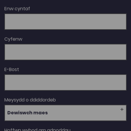
Enw cyntaf
Cyfenw
E-Bost
Meysydd o ddiddordeb
Dewiswch maes
Hoffwn wybod am adnoddau