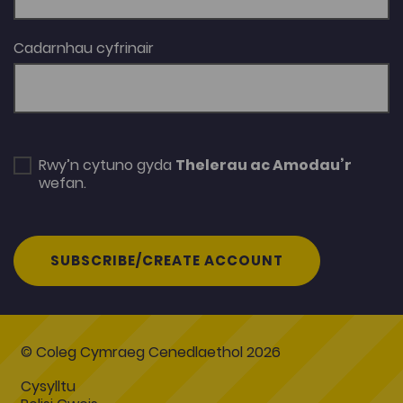
Cadarnhau cyfrinair
Rwy’n cytuno gyda
Thelerau ac Amodau’r
wefan.
SUBSCRIBE/CREATE ACCOUNT
© Coleg Cymraeg Cenedlaethol 2026
Cysylltu