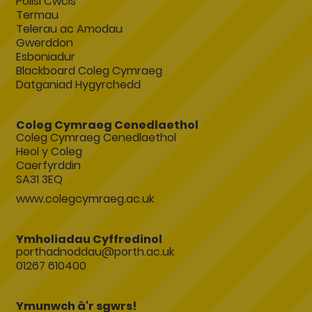
Polisi Cwcis
Termau
Telerau ac Amodau
Gwerddon
Esboniadur
Blackboard Coleg Cymraeg
Datganiad Hygyrchedd
Coleg Cymraeg Cenedlaethol
Coleg Cymraeg Cenedlaethol
Heol y Coleg
Caerfyrddin
SA31 3EQ
www.colegcymraeg.ac.uk
Ymholiadau Cyffredinol
porthadnoddau@porth.ac.uk
01267 610400
Ymunwch â'r sgwrs!