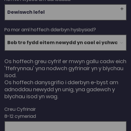
Dewiswch lefel
Pa mor aml hoffech dderbyn hysbysiad?
Os hoffech greu cyfrif er mwyn gallu cadw eich
'ffefrynnau' yna nodwch gyfrinair yn y blychau
isod.
Os hoffech danysgrifio i dderbyn e-byst am
adnoddau newydd yn unig, yna gadewch y
blychau isod yn wag.
Creu Cyfrinair
8-12 cymeriad