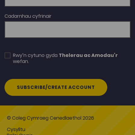
Cadarnhau cyfrinair
Rwy’n cytuno gyda
Thelerau ac Amodau’r
wefan.
SUBSCRIBE/CREATE ACCOUNT
© Coleg Cymraeg Cenedlaethol 2026
Cysylltu