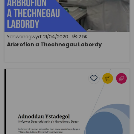
Cyfres o glipiau ffilm byrion gyda Dr Heledd Iago yn
dangos gwahanol gamau pwysig a ddefnyddir mewn
arbrofion a thechnegau labordy ar draws y
Gwyddorau Biolegol.
Ychwanegwyd: 21/04/2020
2.5K
Arbrofion a Thechnegau Labordy
AGOR
Adnoddau Ystadegol i fyfyrwyr Daearyddiaeth a'r Gwy
Add to favourite
Dyddiad cyhoeddi: 2010
Add to favourites
Adnoddau Ystadegol i fyfyrwyr
Daearyddiaeth a'r Gwyddorau Daear
2K
Tagiau
Daearyddiaeth
Pont i'r Brifysgol
Mathemateg
Adnodd Coleg Cymraeg