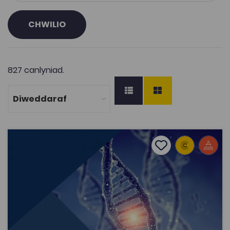
CHWILIO
827 canlyniad.
Gweithdai Bioamrywiaeth
Add to favourite
Dyddiad cyhoeddi: 2018
Add to favourites
Gweithdai Bioamrywiaeth
2.4K
Tagiau
Pont i'r Brifysgol
Gwyddorau Biolegol
Adnodd Coleg Cymraeg