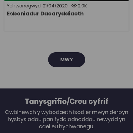
Ychwanegwyd: 21/04/2020
2.9K
Esboniadur Daearyddiaeth
AGOR
MWY
Tanysgrifio/Creu cyfrif
Cwblhewch y wybodaeth isod er mwyn derbyn
hysbysiadau pan fydd adnoddau newydd yn
cael eu hychwanegu.