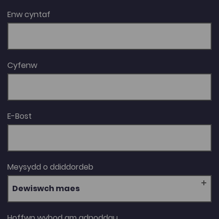
Enw cyntaf
Cyfenw
E-Bost
Meysydd o ddiddordeb
Dewiswch maes
Hoffwn wybod am adnoddau