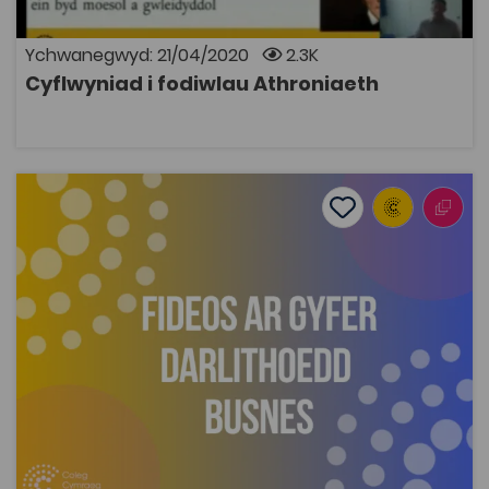
Ychwanegwyd: 21/04/2020
2.3K
Cyflwyniad i fodiwlau Athroniaeth
AGOR
Fideos ar gyfer darlithoedd Busnes
Add to favourite
Dyddiad cyhoeddi: 2014
Add to favourites
Fideos ar gyfer darlithoedd Busnes
2.6K
Tagiau
Astudiaethau Busnes
Pont i'r Brifysgol
Adnodd Coleg Cymraeg
Dyma gyfres o glipiau fideo byr gyda siaradwyr
Cymraeg sy’n gweithio mewn swyddi perthnasol i
fodiwlau busnes mewn Addysg Uwch ac Addysg
Bellach. Mae’r unigolion sy’n ymddangos yn y clipiau yn
dod o gefndiroedd busnes gwahanol gan gynnwys