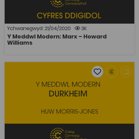
Darlun o fywyd Karl Marx: ei syniadau, gwreiddiau ei
athroniaeth a'i ddylwanwad ar y byd.
Ychwanegwyd: 21/04/2020
3K
Y Meddwl Modern: Marx – Howard
AGOR
Williams
Y Meddwl Modern: Durkheim – Huw Morris Jones
Add to favourite
Dyddiad cyhoeddi: 2015
Add to favourites
Y Meddwl Modern: Durkheim – Huw Morris
Jones
2.7K
Tagiau
Athroniaeth
Hanes
Prosiect Digideiddio
Pont i'r Brifysgol
Cymdeithaseg a Pholisi Cymdeithasol
DECHE
Adnodd Coleg Cymraeg