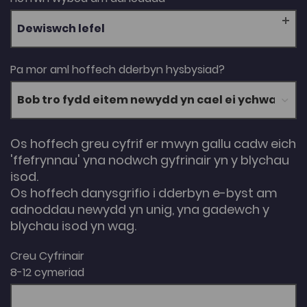
Dewiswch lefel
Pa mor aml hoffech dderbyn hysbysiad?
Os hoffech greu cyfrif er mwyn gallu cadw eich
'ffefrynnau' yna nodwch gyfrinair yn y blychau
isod.
Os hoffech danysgrifio i dderbyn e-byst am
adnoddau newydd yn unig, yna gadewch y
blychau isod yn wag.
Creu Cyfrinair
8-12 cymeriad