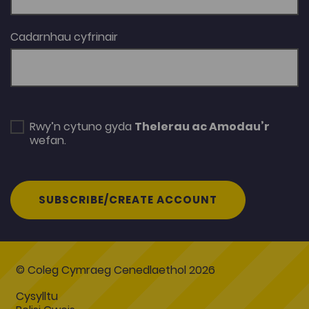
Cadarnhau cyfrinair
Rwy’n cytuno gyda
Thelerau ac Amodau’r
wefan.
SUBSCRIBE/CREATE ACCOUNT
© Coleg Cymraeg Cenedlaethol 2026
Cysylltu