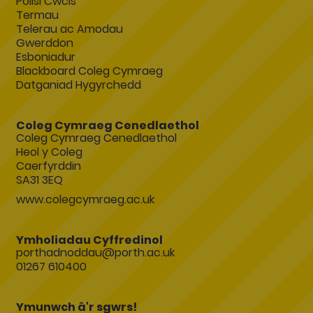
Polisi Cwcis
Termau
Telerau ac Amodau
Gwerddon
Esboniadur
Blackboard Coleg Cymraeg
Datganiad Hygyrchedd
Coleg Cymraeg Cenedlaethol
Coleg Cymraeg Cenedlaethol
Heol y Coleg
Caerfyrddin
SA31 3EQ
www.colegcymraeg.ac.uk
Ymholiadau Cyffredinol
porthadnoddau@porth.ac.uk
01267 610400
Ymunwch â'r sgwrs!