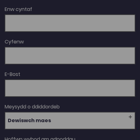
Enw cyntaf
Cyfenw
E-Bost
Meysydd o ddiddordeb
Dewiswch maes
Hoffwn wybod am adnoddau