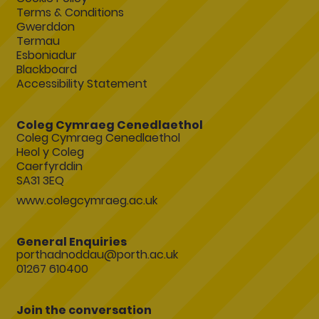
Terms & Conditions
Gwerddon
Termau
Esboniadur
Blackboard
Accessibility Statement
Coleg Cymraeg Cenedlaethol
Coleg Cymraeg Cenedlaethol
Heol y Coleg
Caerfyrddin
SA31 3EQ
www.colegcymraeg.ac.uk
General Enquiries
porthadnoddau@porth.ac.uk
01267 610400
Join the conversation