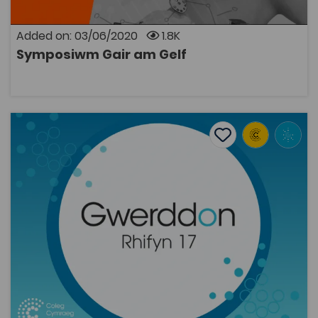
Added on: 03/06/2020
1.8K
Symposiwm Gair am Gelf
OPEN
Salem's Peace? A close reading of Cliff McLucas's portra
Add to favourite
Publish Date: 2014
Add to favourites
Salem's Peace? A close reading of Cliff
McLucas's portrait of Cynog Dafis
2K
Tags
Gwerddon
Art and Design
Coleg Cymraeg Resource
In 1987, the artist Cliff McLucas was working at Ysgol
Gyfun Ddwyieithog Dyffryn Teifi on a project titled
‘The Dyfed Media Residency’. As part of his work, he
created a series of portraits of teachers and related