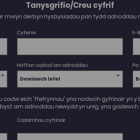
Tanysgrifio/Creu cyfrif
er mwyn derbyn hysbysiadau pan fydd adnoddau n
Cyfenw
E-
Hoffwn wybod am adnoddau
Pa
Dewiswch lefel
u cadw eich 'ffefrynnau' yna nodwch gyfrinair yn y 
e-byst am adnoddau newydd yn unig, yna gadewch y
Cadarnhau cyfrinair