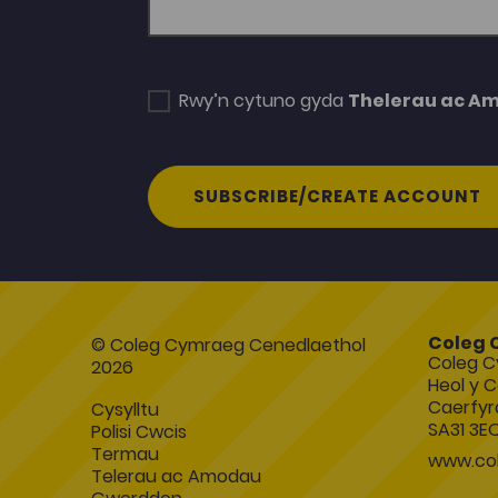
Rwy’n cytuno gyda
Thelerau ac A
SUBSCRIBE/CREATE ACCOUNT
Coleg 
© Coleg Cymraeg Cenedlaethol
Coleg C
2026
Heol y C
Caerfyr
Cysylltu
SA31 3E
Polisi Cwcis
Termau
www.col
Telerau ac Amodau