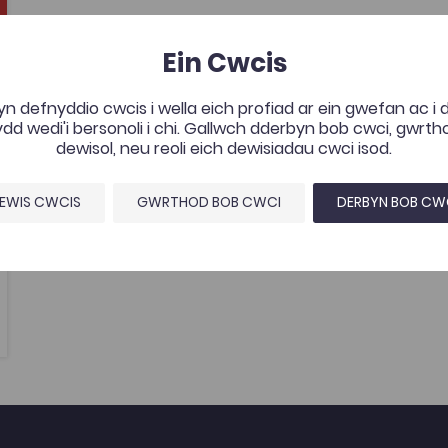
ourites
Ein Cwcis
n defnyddio cwcis i wella eich profiad ar ein gwefan ac i
d wedi'i bersonoli i chi. Gallwch dderbyn bob cwci, gwrt
dewisol, neu reoli eich dewisiadau cwci isod.
EWIS CWCIS
GWRTHOD BOB CWCI
DERBYN BOB CW