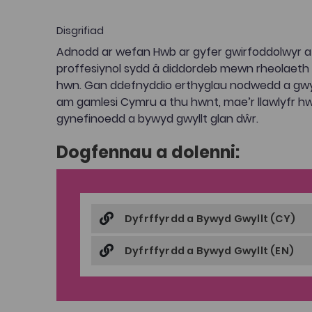
Disgrifiad
Adnodd ar wefan Hwb ar gyfer gwirfoddolwyr 
proffesiynol sydd â diddordeb mewn rheolaet
hwn. Gan ddefnyddio erthyglau nodwedd a gw
am gamlesi Cymru a thu hwnt, mae’r llawlyfr hw
gynefinoedd a bywyd gwyllt glan dŵr.
Dogfennau a dolenni:
Dyfrffyrdd a Bywyd Gwyllt (CY)
Dyfrffyrdd a Bywyd Gwyllt (EN)