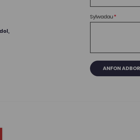
Sylwadau
ol,
ANFON ADBO
avourites