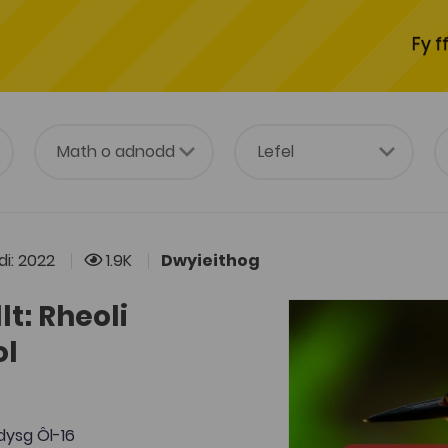
Fy f
i: 2022
1.9K
Dwyieithog
t: Rheoli
ol
ysg Ôl-16