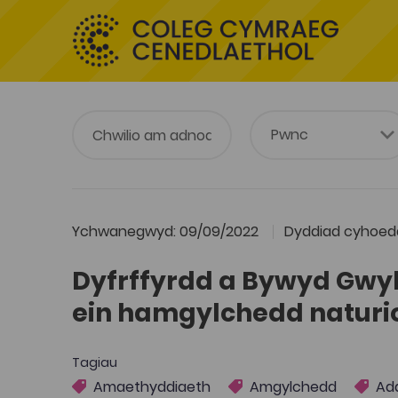
Ychwanegwyd: 09/09/2022
Dyddiad cyhoedd
Dyfrffyrdd a Bywyd Gwyll
ein hamgylchedd naturi
Tagiau
Amaethyddiaeth
Amgylchedd
Add