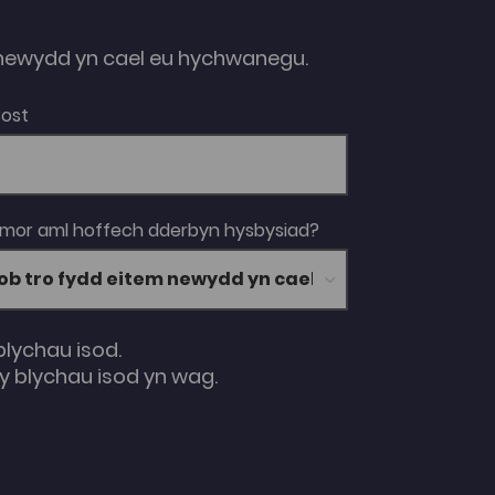
ewydd yn cael eu hychwanegu.
Bost
 mor aml hoffech dderbyn hysbysiad?
blychau isod.
 blychau isod yn wag.