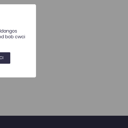
 ddangos
hod bob cwci
CI