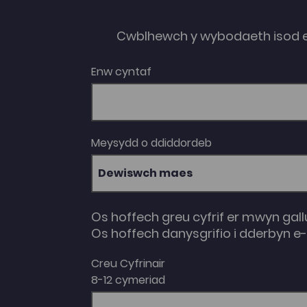
Cwblhewch y wybodaeth isod 
Enw cyntaf
Meysydd o ddiddordeb
Dewiswch maes
Os hoffech greu cyfrif er mwyn gall
Os hoffech danysgrifio i dderbyn 
Creu Cyfrinair
8-12 cymeriad