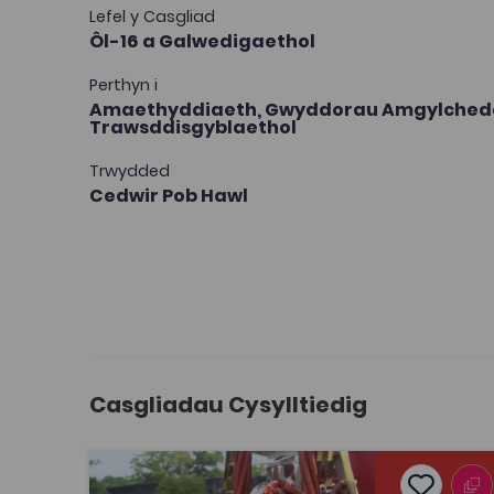
Lefel y Casgliad
Ôl-16 a Galwedigaethol
Perthyn i
Amaethyddiaeth,
Gwyddorau Amgylchedd
Trawsddisgyblaethol
Trwydded
Cedwir Pob Hawl
Casgliadau Cysylltiedig
Llygredd a gwastraff mewn amaeth
Add to f