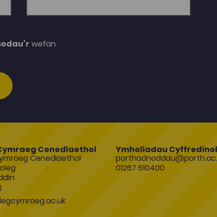
modau’r
wefan.
Cymraeg Cenedlaethol
Ymholiadau Cyffredino
ymraeg Cenedlaethol
porthadnoddau@porth.ac.
oleg
01267 610400
ddin
Q
egcymraeg.ac.uk