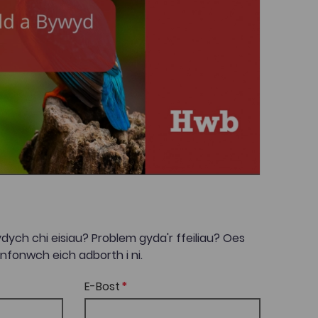
dych chi eisiau? Problem gyda'r ffeiliau? Oes
onwch eich adborth i ni.
E-Bost