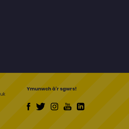
l
Ymunwch â'r sgwrs!
uk