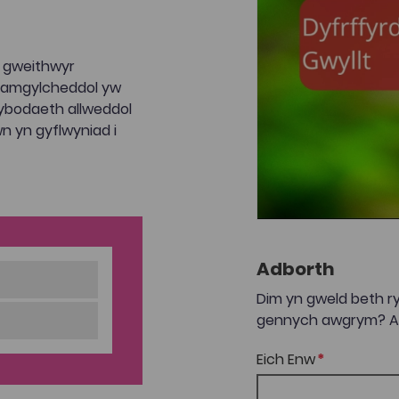
a gweithwyr
h amgylcheddol yw
ybodaeth allweddol
n yn gyflwyniad i
Adborth
Dim yn gweld beth ry
gennych awgrym? Anf
Eich Enw