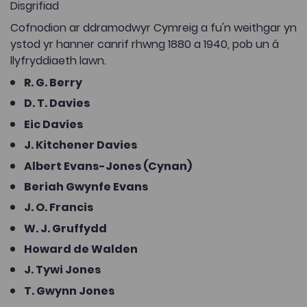
Disgrifiad
Cofnodion ar ddramodwyr Cymreig a fu'n weithgar yn
ystod yr hanner canrif rhwng 1880 a 1940, pob un â
llyfryddiaeth lawn.
R. G. Berry
D. T. Davies
Eic Davies
J. Kitchener Davies
Albert Evans-Jones (Cynan)
Beriah Gwynfe Evans
J. O. Francis
W. J. Gruffydd
Howard de Walden
J. Tywi Jones
T. Gwynn Jones