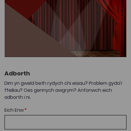
Adborth
Dim yn gweld beth rydych chi eisiau? Problem gyda'r
ffeiliau? Oes gennych awgrym? Anfonwch eich
adborth i ni.
Eich Enw