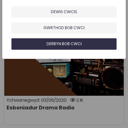
Esboniadur Drama Radio
DEWIS CWCIS
Add to favourite
Add to favourites
Esboniadur Drama Radio
GWRTHOD BOB CWCI
2.1K
Tagiau
DERBYN BOB CWCI
Esboniadur
Teledu a Chyfryngau
Drama a Pherfformio
Astudiaethau Ffilm
Adnodd Coleg Cymraeg
Gwybodaeth drylwyr am dair drama allweddol:
Siwan gan Saunders Lewis Tair gan Meic Povey Tŷ ar y
Tywod gan Gwenlyn Parry
Ychwanegwyd: 03/06/2020
2.1K
Esboniadur Drama Radio
AGOR