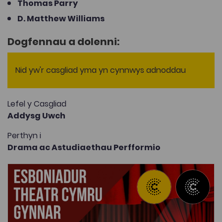
Thomas Parry
D. Matthew Williams
Dogfennau a dolenni:
Nid yw'r casgliad yma yn cynnwys adnoddau
Lefel y Casgliad
Addysg Uwch
Perthyn i
Drama ac Astudiaethau Perfformio