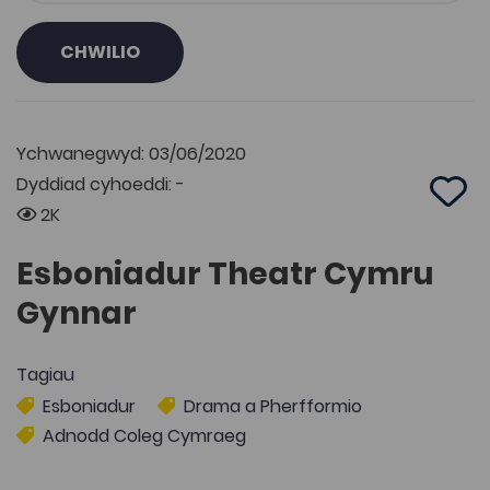
CHWILIO
Ychwanegwyd: 03/06/2020
Dyddiad cyhoeddi: -
Add 
2K
Esboniadur Theatr Cymru
Gynnar
Tagiau
Esboniadur
Drama a Pherfformio
Adnodd Coleg Cymraeg