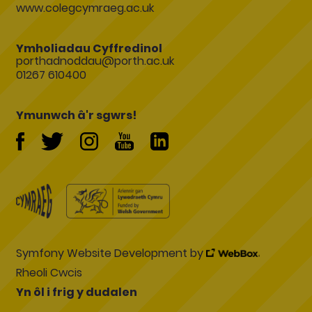
www.colegcymraeg.ac.uk
Ymholiadau Cyffredinol
porthadnoddau@porth.ac.uk
01267 610400
Ymunwch â'r sgwrs!
Symfony Website Development by
Rheoli Cwcis
Yn ôl i frig y dudalen