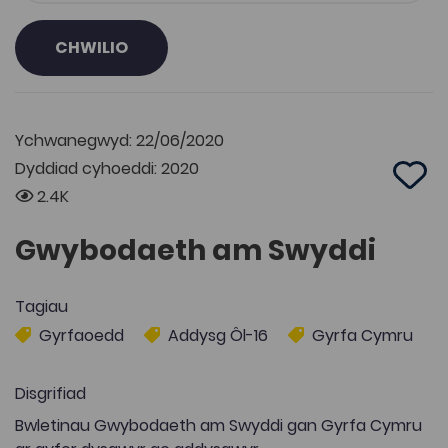
CHWILIO
Ychwanegwyd: 22/06/2020
Dyddiad cyhoeddi: 2020
Add 
2.4K
Gwybodaeth am Swyddi
Tagiau
Gyrfaoedd
Addysg Ôl-16
Gyrfa Cymru
Disgrifiad
Bwletinau Gwybodaeth am Swyddi gan Gyrfa Cymru