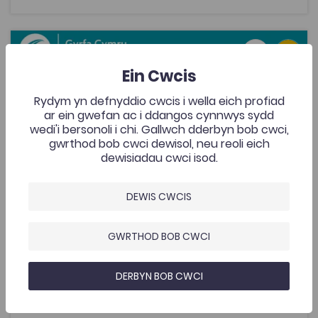
Cwis Paru Swyddi
Add to favo
Dyddiad cyhoeddi: 2020
Add to favo
Ein Cwcis
Cwis Paru Swyddi
Rydym yn defnyddio cwcis i wella eich profiad
2.6K
ar ein gwefan ac i ddangos cynnwys sydd
Tagiau
wedi'i bersonoli i chi. Gallwch dderbyn bob cwci,
Gyrfaoedd
Addysg Ôl-16
Gyrfa Cymru
gwrthod bob cwci dewisol, neu reoli eich
dewisiadau cwci isod.
Adnodda gan Gyrfa Cymru ar gyfer pob ystod oedran
a gallu i gael syniadau gyrfa sy’n paru â’ch sgiliau a
diddordebau.
DEWIS CWCIS
GWRTHOD BOB CWCI
Ychwanegwyd: 22/06/2020
2.6K
DERBYN BOB CWCI
Cwis Paru Swyddi
AGOR