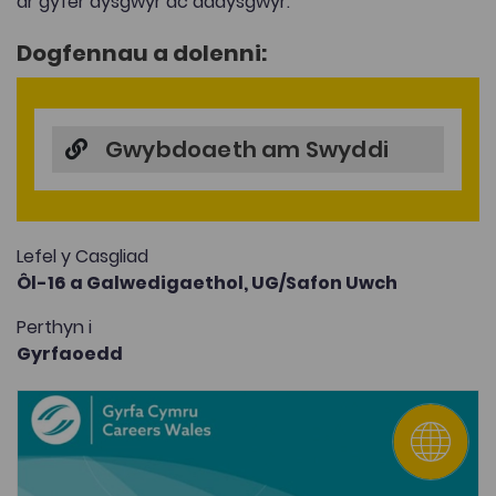
ar gyfer dysgwyr ac addysgwyr.
Dogfennau a dolenni:
Gwybdoaeth am Swyddi
Lefel y Casgliad
Ôl-16 a Galwedigaethol,
UG/Safon Uwch
Perthyn i
Gyrfaoedd