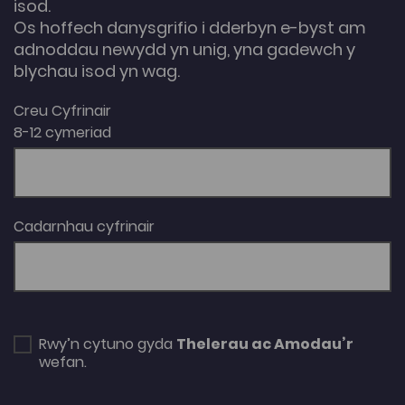
isod.
Os hoffech danysgrifio i dderbyn e-byst am
adnoddau newydd yn unig, yna gadewch y
blychau isod yn wag.
Creu Cyfrinair
8-12 cymeriad
Cadarnhau cyfrinair
Rwy’n cytuno gyda
Thelerau ac Amodau’r
wefan.