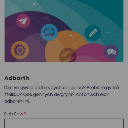
Adborth
Dim yn gweld beth rydych chi eisiau? Problem gyda'r
ffeiliau? Oes gennych awgrym? Anfonwch eich
adborth i ni.
Eich Enw