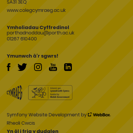
SA31 3EQ
www.colegcymraeg.ac.uk
Ymholiadau Cyffredinol
porthadnoddau@porth.ac.uk
01267 610400
Ymunwch â'r sgwrs!
Symfony Website Development by
Rheoli Cwcis
Yn ôl i frig y dudalen