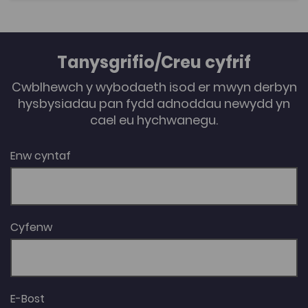
Tanysgrifio/Creu cyfrif
Cwblhewch y wybodaeth isod er mwyn derbyn
hysbysiadau pan fydd adnoddau newydd yn
cael eu hychwanegu.
Enw cyntaf
Cyfenw
E-Bost