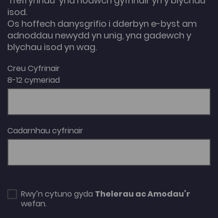
'ffefrynnau' yna nodwch gyfrinair yn y blychau
isod.
Os hoffech danysgrifio i dderbyn e-byst am
adnoddau newydd yn unig, yna gadewch y
blychau isod yn wag.
Creu Cyfrinair
8-12 cymeriad
Cadarnhau cyfrinair
Rwy’n cytuno gyda
Thelerau ac Amodau’r
wefan.