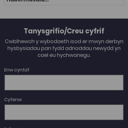
wleidyddol anffurfiol yng Nghymru heddiw a bod hyn
yn tanseilio cyfreithusrwydd y drefn wleidyddol
ddatganoledig, gan gefnogi’r ddadl yma gyda data (3).
Mae rhan olaf yr erthygl yn gosod achos Cymru mewn
cyd-destun ehangach, ac yn agor trafodaeth ar
atebion posib (4). Awdur: Dafydd Huw Rees
Tanysgrifio/Creu cyfrif
Cwblhewch y wybodaeth isod er mwyn derbyn
hysbysiadau pan fydd adnoddau newydd yn
cael eu hychwanegu.
Enw cyntaf
Cyfenw