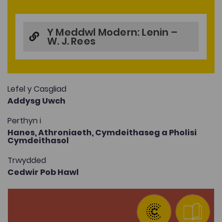
Y Meddwl Modern: Lenin –
W. J. Rees
Lefel y Casgliad
Addysg Uwch
Perthyn i
Hanes,
Athroniaeth,
Cymdeithaseg a Pholisi
Cymdeithasol
Trwydded
Cedwir Pob Hawl