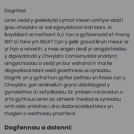
Disgrifiad
Lenin oedd y gwleidydd cyntaf mewn unrhyw wlad i
greu chwyldro ar sail egwyddorion Karl Marx. Ai
llwyddiant ai methiant fu'r hyn a gyflawnodd ef rhwng
1917 a'i farw ym 1924? Cyn y gellir gosod llinyn mesur ar
yr hyn a wnaeth, y mae angen deall yr amgylchiadau
y digwyddodd y Chwyldro Comiwnyddol ynddynt,
amgylchiadau a oedd yn bur wahanol i'r rhai lle
disgwyliasai Marx weld gweithredu ei syniadau.
Disgrifir yn y gyfrol hon gyflwr pethau yn Rwsia cyn y
Chwyldro, gan amlinellu'n gryno ddatblygiad y
gymdeithas a'i sefydliadau. Eir ymlaen i roi braslun o
yrfa gyffrous Lenin ac olrheinir rhediad ei syniadau
wrth iddo ymlafnio i droi dadansoddiad Marx yn
rhaglen o weithredu ymarferol.
Dogfennau a dolenni: