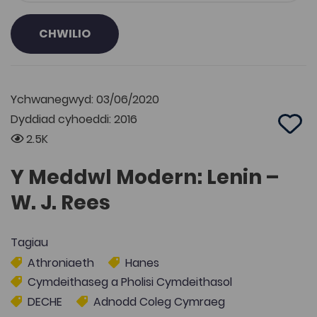
CHWILIO
Ychwanegwyd: 03/06/2020
Dyddiad cyhoeddi: 2016
Add 
2.5K
Y Meddwl Modern: Lenin –
W. J. Rees
Tagiau
Athroniaeth
Hanes
Cymdeithaseg a Pholisi Cymdeithasol
DECHE
Adnodd Coleg Cymraeg