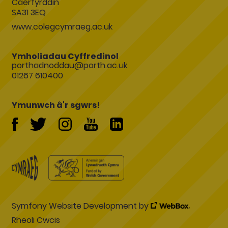
Caerfyrddin
SA31 3EQ
www.colegcymraeg.ac.uk
Ymholiadau Cyffredinol
porthadnoddau@porth.ac.uk
01267 610400
Ymunwch â'r sgwrs!
Symfony Website Development by
Rheoli Cwcis