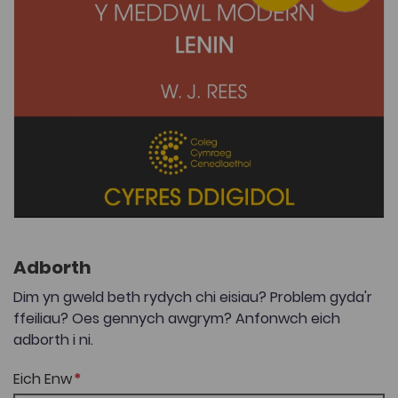
Adborth
Dim yn gweld beth rydych chi eisiau? Problem gyda'r
ffeiliau? Oes gennych awgrym? Anfonwch eich
adborth i ni.
Eich Enw