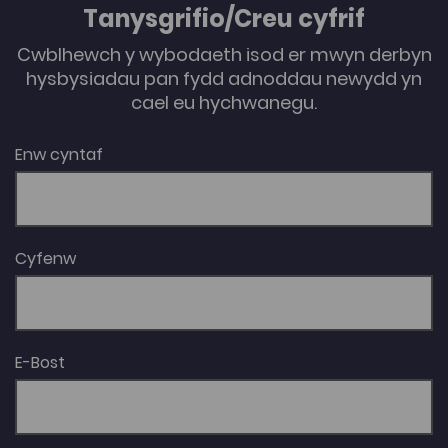
atebion posib (4). Awdur: Dafydd Huw Rees
Tanysgrifio/Creu cyfrif
Cwblhewch y wybodaeth isod er mwyn derbyn
hysbysiadau pan fydd adnoddau newydd yn
cael eu hychwanegu.
Enw cyntaf
Cyfenw
E-Bost