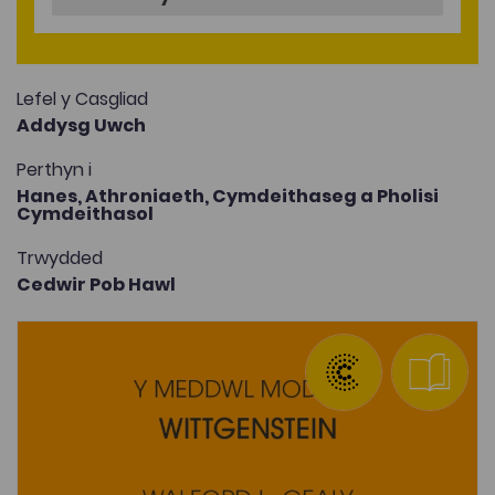
Lefel y Casgliad
Addysg Uwch
Perthyn i
Hanes,
Athroniaeth,
Cymdeithaseg a Pholisi
Cymdeithasol
Trwydded
Cedwir Pob Hawl