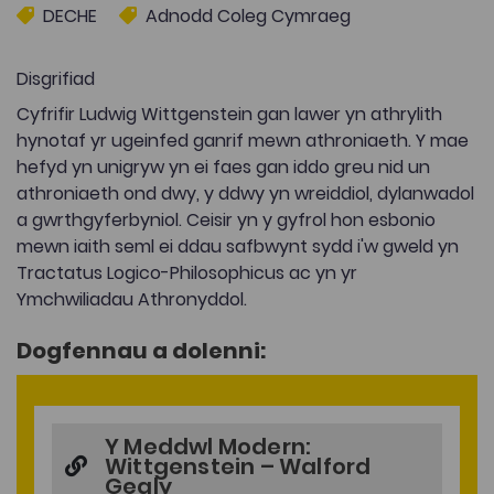
DECHE
Adnodd Coleg Cymraeg
Disgrifiad
Cyfrifir Ludwig Wittgenstein gan lawer yn athrylith
hynotaf yr ugeinfed ganrif mewn athroniaeth. Y mae
hefyd yn unigryw yn ei faes gan iddo greu nid un
athroniaeth ond dwy, y ddwy yn wreiddiol, dylanwadol
a gwrthgyferbyniol. Ceisir yn y gyfrol hon esbonio
mewn iaith seml ei ddau safbwynt sydd i'w gweld yn
Tractatus Logico-Philosophicus ac yn yr
Ymchwiliadau Athronyddol.
Dogfennau a dolenni:
Y Meddwl Modern:
Wittgenstein – Walford
Gealy