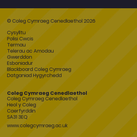
© Coleg Cymraeg Cenedlaethol 2026
Cysylltu
Polisi Cwcis
Termau
Telerau ac Amodau
Gwerddon
Esboniadur
Blackboard Coleg Cymraeg
Datganiad Hygyrchedd
Coleg Cymraeg Cenedlaethol
Coleg Cymraeg Cenedlaethol
Heol y Coleg
Caerfyrddin
SA31 3EQ
www.colegcymraeg.ac.uk