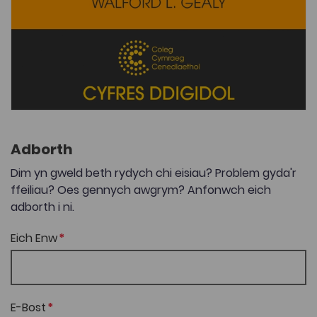
Adborth
Dim yn gweld beth rydych chi eisiau? Problem gyda'r
ffeiliau? Oes gennych awgrym? Anfonwch eich
adborth i ni.
Eich Enw
E-Bost