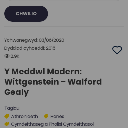
CHWILIO
Ychwanegwyd: 03/06/2020
Dyddiad cyhoeddi: 2015
Add 
2.9K
Y Meddwl Modern:
Wittgenstein – Walford
Gealy
Tagiau
Athroniaeth
Hanes
Cymdeithaseg a Pholisi Cymdeithasol