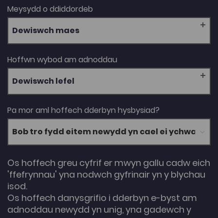
Meysydd o ddiddordeb
Dewiswch maes
Hoffwn wybod am adnoddau
Dewiswch lefel
Pa mor aml hoffech dderbyn hysbysiad?
Os hoffech greu cyfrif er mwyn gallu cadw eich
'ffefrynnau' yna nodwch gyfrinair yn y blychau
isod.
Os hoffech danysgrifio i dderbyn e-byst am
adnoddau newydd yn unig, yna gadewch y