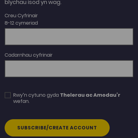
blychau isod yn wag.
Creu Cyfrinair
8-12 cymeriad
Cadarnhau cyfrinair
Rwy’n cytuno gyda
Thelerau ac Amodau’r
wefan.
SUBSCRIBE/CREATE ACCOUNT