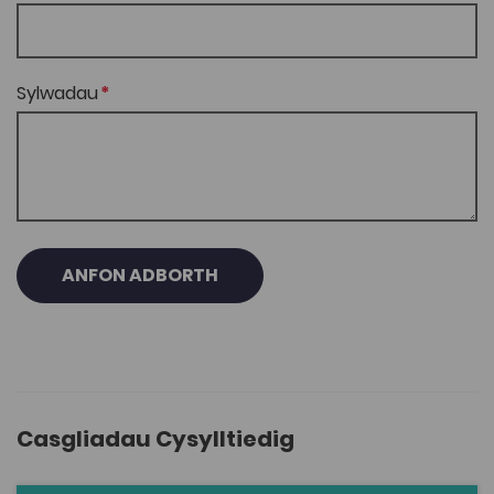
Sylwadau
ANFON ADBORTH
Casgliadau Cysylltiedig
Beth yw ystyr bywyd? ... a chwestiynau mawr eraill