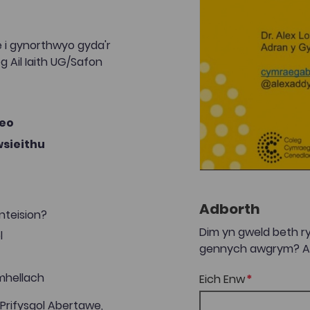
e i gynorthwyo gyda'r
g Ail Iaith UG/Safon
deo
wsieithu
Adborth
nteision?
Dim yn gweld beth ry
l
gennych awgrym? Anf
ymhellach
Eich Enw
rifysgol Abertawe,