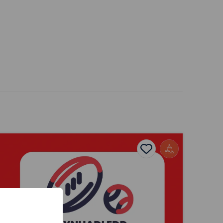
Nico Dafydd
Cynhadledd Cyfathrebu Chwaraeon Menywod – Gweithio 
ites
Add to favourites
Dyddiad cyhoeddi: 2026
s
Add to favourites
Cynhadledd Cyfathrebu Chwaraeon
Menywod – Gweithio yn y Maes
Tagiau
Cymraeg
Newyddiaduraeth a Chyfathrebu