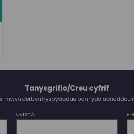
Tanysgrifio/Creu cyfrif
er mwyn derbyn hysbysiadau pan fydd adnoddau n
Cyfenw
E-