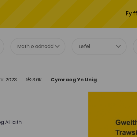
Fy f
i: 2023
3.6K
Cymraeg Yn Unig
 Ail Iaith