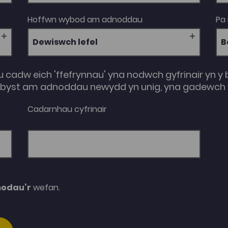
Hoffwn wybod am adnoddau
Pa
Dewiswch lefel
u cadw eich 'ffefrynnau' yna nodwch gyfrinair yn y 
e-byst am adnoddau newydd yn unig, yna gadewch y
Cadarnhau cyfrinair
modau’r
wefan.