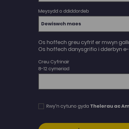
ym 1999, Nineteenth-Century Women’s
Writing in Wales a enillodd Wobr Roland
Meysydd o ddiddordeb
Mathias yn 2009, y gyfrol Welsh Gothic (2013),
a’i cofiant Cranogwen a enillodd Wobr Llyfr y
Flwyddyn yn y categori Ffeithiol Creadigol yn
Dewiswch maes
2024.
Os hoffech greu cyfrif er mwyn gall
Os hoffech danysgrifio i dderbyn 
Creu Cyfrinair
8-12 cymeriad
Rwy’n cytuno gyda
Thelerau ac A