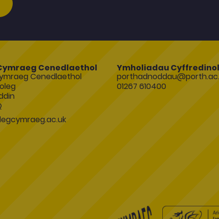
Cymraeg Cenedlaethol
Ymholiadau Cyffredino
ymraeg Cenedlaethol
porthadnoddau@porth.ac.
oleg
01267 610400
ddin
Q
egcymraeg.ac.uk