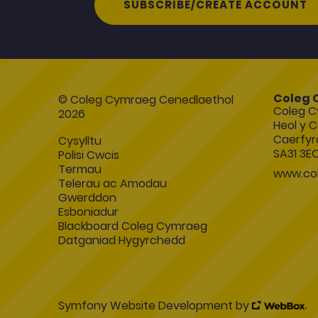
SUBSCRIBE/CREATE ACCOUNT
Coleg 
© Coleg Cymraeg Cenedlaethol
Coleg C
2026
Heol y C
Caerfyr
Cysylltu
SA31 3E
Polisi Cwcis
Termau
www.col
Telerau ac Amodau
Gwerddon
Esboniadur
Blackboard Coleg Cymraeg
Datganiad Hygyrchedd
Symfony Website Development by