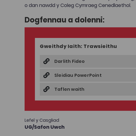
o dan nawdd y Coleg Cymraeg Cenedlaethol.
Dogfennau a dolenni:
Gweithdy Iaith: Trawsieithu
Darlith Fideo
Sleidiau PowerPoint
Taflen waith
Lefel y Casgliad
UG/Safon Uwch