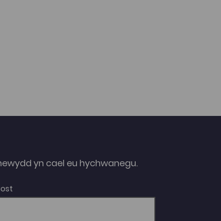
chyflwyno ar y cyfryngau a’r cyfryngau
cymdeithasol, a hefyd o fod ar ochr arall y
drafodaeth wrth ddelio gyda’r wasg a’r
cyfryngau fel athletwraig, cynhyrchydd
cynnwys ac fel pennaeth cyfathrebu. Maent
mewn trafodaeth ag Andrew Weeks,
darlithydd yn adran Newyddiaduraeth,
Cyfryngau, a Diwylliant (JOMEC), Prifysgol
Caerdydd.
ewydd yn cael eu hychwanegu.
Bost