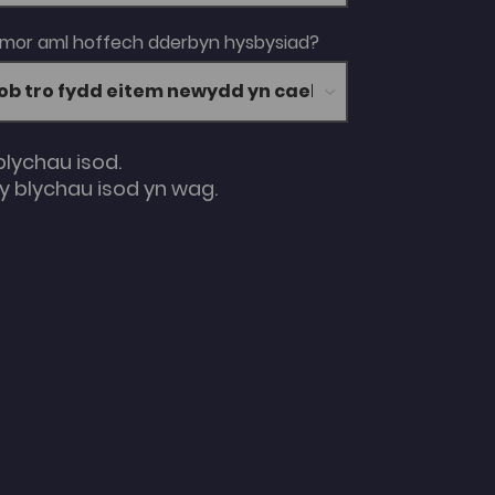
 mor aml hoffech dderbyn hysbysiad?
blychau isod.
 blychau isod yn wag.