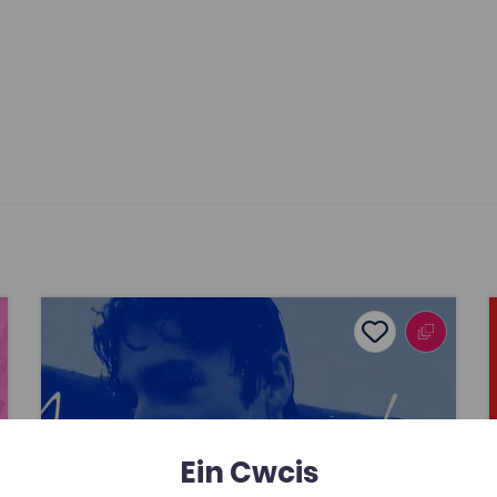
Lafant, ‘O! Mor Las’ gan Lafant, fideo cerddorol gan 
avourites
Add to favour
Dyddiad cyhoeddi: 2026
ourites
Add to favourite
Lafant, ‘O! Mor Las’ gan Lafant, fideo
cerddorol gan Nico Dafydd
Fideo Cerddorol yw’r adnodd a gomisiynwyd
gan y prosiect Fideos Cerddorol Cymraeg
Ein Cwcis
Prifysgol Aberystwyth, wedi gefnogi gan y