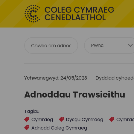
Ychwanegwyd: 24/05/2023
Dyddiad cyhoedd
Adnoddau Trawsieithu
Tagiau
Cymraeg
Dysgu Cymraeg
Cymraeg
Adnodd Coleg Cymraeg