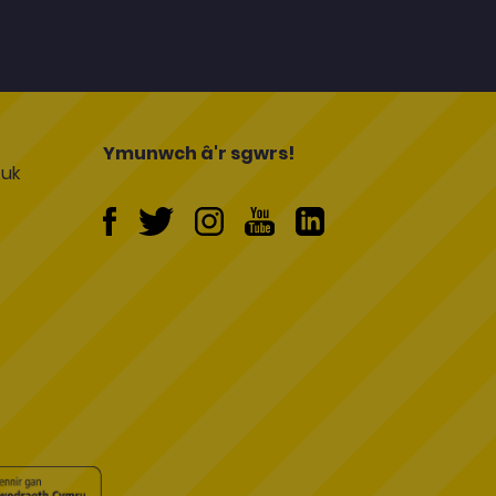
l
Ymunwch â'r sgwrs!
uk