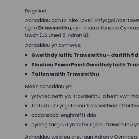
Disgrifiad
Adnoddau gan Dr Alex Lovell, Prifysgol Abertaw
sgil o
Drawsieithu
, sy'n rhan o fanyleb Cymrae
Uwch (U2 Uned 5, Adran B).
Adnoddau yn cynnwys:
Gweithdy Iaith: Trawsieithu - darlith fi
Sleidiau PowerPoint Gweithdy Iaith Tra
Taflen waith Trawsieithu
Mae'r adnoddau yn:
ystyried beth yw 'trawsieithu' a beth yw'r ma
trafod sut i ysgrifennu trawsieithiad effeithio
dadansoddi enghraifft dda
cynnig tasgau i ymarfer sgiliau trawsieithu 
Adnoddau wedi eu creu gan Adran y Gymraeg, P