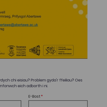
dych chi eisiau? Problem gyda'r ffeiliau? Oes
onwch eich adborth i ni.
E-Bost