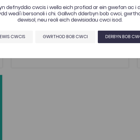
Coleg Cymraeg. Mae’r fideo gan un o fandiau
Cymraeg mwyaf cyffrous cyfoes i'w
n defnyddio cwcis i wella eich profiad ar ein gwefan ac i
fwynhau gan gynulleidfa eang.
d wedi'i bersonoli i chi. Gallwch dderbyn bob cwci, gwrt
dewisol, neu reoli eich dewisiadau cwci isod.
EWIS CWCIS
GWRTHOD BOB CWCI
DERBYN BOB CW
Ychwanegwyd: 08/05/2026
437
Lafant, ‘O! Mor Las’ gan Lafant,
fideo cerddorol gan Nico Dafydd
AGOR
tes
es