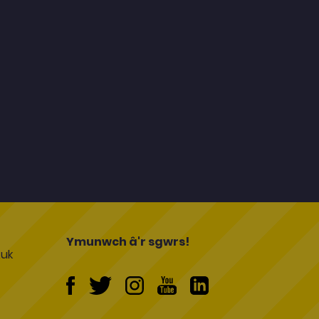
l
Ymunwch â'r sgwrs!
uk