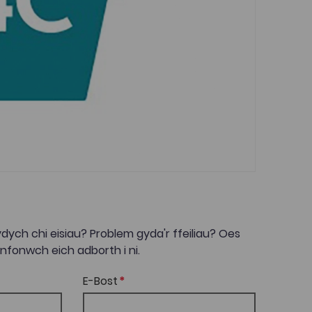
dych chi eisiau? Problem gyda'r ffeiliau? Oes
onwch eich adborth i ni.
E-Bost