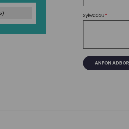
5)
Sylwadau
ANFON ADBO