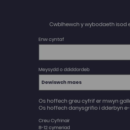
Cwblhewch y wybodaeth isod 
Enw cyntaf
Meysydd o ddiddordeb
Dewiswch maes
Os hoffech greu cyfrif er mwyn gall
Os hoffech danysgrifio i dderbyn 
Creu Cyfrinair
8-12 cymeriad