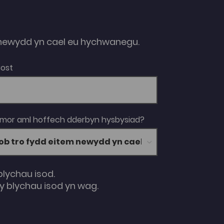
ewydd yn cael eu hychwanegu.
Bost
 mor aml hoffech dderbyn hysbysiad?
blychau isod.
 blychau isod yn wag.