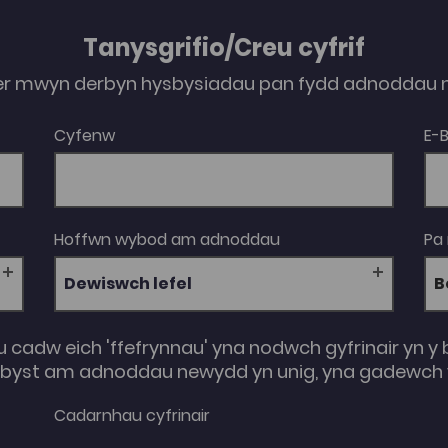
Tanysgrifio/Creu cyfrif
er mwyn derbyn hysbysiadau pan fydd adnoddau n
Cyfenw
E-
Hoffwn wybod am adnoddau
Pa
Dewiswch lefel
u cadw eich 'ffefrynnau' yna nodwch gyfrinair yn y 
e-byst am adnoddau newydd yn unig, yna gadewch y
Cadarnhau cyfrinair