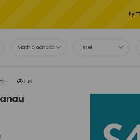
Fy f
i: -
1.9K
ganau
l