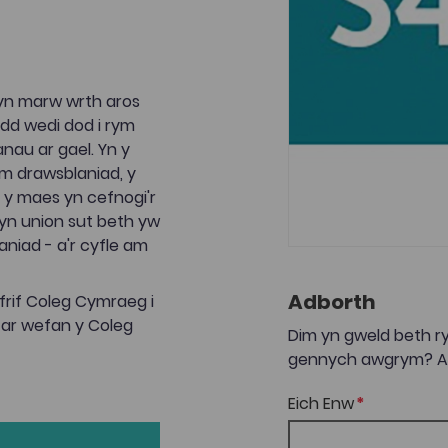
yn marw wrth aros
dd wedi dod i rym
nau ar gael. Yn y
m drawsblaniad, y
n y maes yn cefnogi'r
yn union sut beth yw
aniad - a'r cyfle am
Adborth
rif Coleg Cymraeg i
 ar wefan y Coleg
Dim yn gweld beth ry
gennych awgrym? Anf
Eich Enw