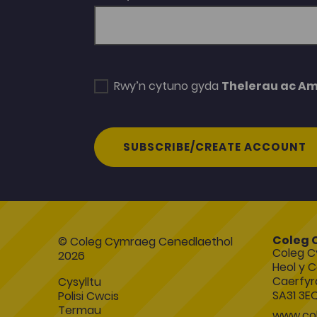
Rwy’n cytuno gyda
Thelerau ac A
SUBSCRIBE/CREATE ACCOUNT
Coleg 
© Coleg Cymraeg Cenedlaethol
Coleg C
2026
Heol y C
Caerfyr
Cysylltu
SA31 3E
Polisi Cwcis
Termau
www.col