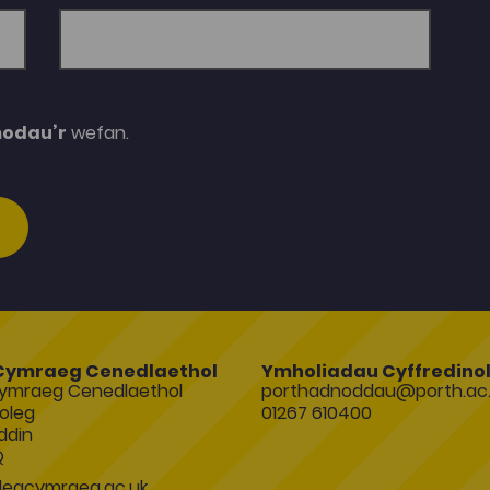
modau’r
wefan.
Cymraeg Cenedlaethol
Ymholiadau Cyffredino
ymraeg Cenedlaethol
porthadnoddau@porth.ac.
oleg
01267 610400
ddin
Q
egcymraeg.ac.uk