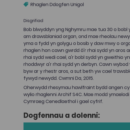
Rhaglen Ddogfen Unigol
Disgrifiad
Bob blwyddyn yng Nghymru mae tua 30 o bobl 
am drawsblaniad organ, ond mae rheolau newy
yma a fydd yn golygu o bosib y daw mwy o orga
rhaglen hon cawn gwrdd â'r rhai sydd yn aros a
rhai sydd wedi cael, a'r bobl sydd yn gweithio y
rhoddwyr a'r rhai sydd yn derbyn. Cawn wybod 
byw ar y rhestr aros, a sut beth yw cael trawsbl
fywyd newydd. Cwmni Da, 2015.
Oherwydd rhesymau hawlfraint bydd angen cyf
wylio rhaglenni Archif S4C. Mae modd ymaelodi
Cymraeg Cenedlaethol i gael cyfrif.
Dogfennau a dolenni: