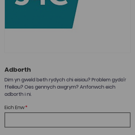
Adborth
Dim yn gweld beth rydych chi eisiau? Problem gyda'r
ffeiliau? Oes gennych awgrym? Anfonwch eich
adborth i ni.
Eich Enw