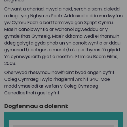
Chwant a chariad, nwyd a naid, serch a siom, dialedd
a diogi...yng Nghymru Fach. Addasiad o ddrama lwyfan
yw Cymru Fach a berfformiwyd gan Sgript Cymru.
Mae'n canolbwyntio ar wahanol agweddau ar y
gymdeithas Gymreig. Mae'r ddrama wedi ei rhannu'n
ddeg golygfa gyda phob un yn canolbwyntio ar ddau
gymeriad (bachgen a merch) a'u perthynas â'i gilydd.
Yn cynnwys iaith gref a noethni. Ffilmiau Boom Films,
2008.
Oherwydd rhesymau hawlfraint bydd angen cyfrif
Coleg Cymraeg i wylio rhaglenni Archif S4C. Mae
modd ymaelodi ar wefan y Coleg Cymraeg
Cenedlaethol i gael cyfrif.
Dogfennau a dolenni: