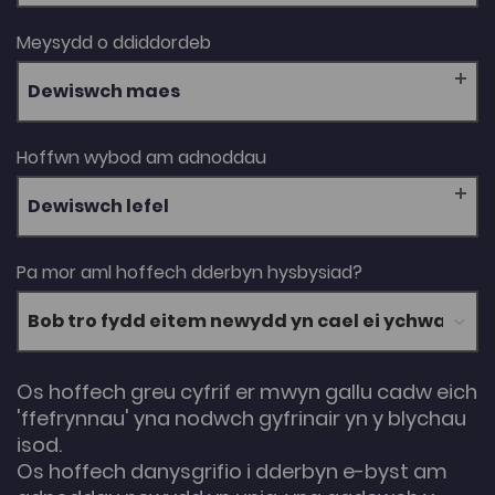
Meysydd o ddiddordeb
Dewiswch maes
Hoffwn wybod am adnoddau
Dewiswch lefel
Pa mor aml hoffech dderbyn hysbysiad?
Os hoffech greu cyfrif er mwyn gallu cadw eich
'ffefrynnau' yna nodwch gyfrinair yn y blychau
isod.
Os hoffech danysgrifio i dderbyn e-byst am