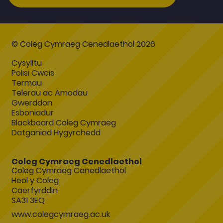
© Coleg Cymraeg Cenedlaethol 2026
Cysylltu
Polisi Cwcis
Termau
Telerau ac Amodau
Gwerddon
Esboniadur
Blackboard Coleg Cymraeg
Datganiad Hygyrchedd
Coleg Cymraeg Cenedlaethol
Coleg Cymraeg Cenedlaethol
Heol y Coleg
Caerfyrddin
SA31 3EQ
www.colegcymraeg.ac.uk