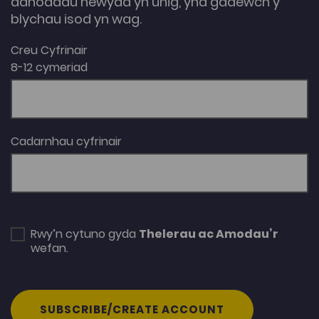
adnoddau newydd yn unig, yna gadewch y
blychau isod yn wag.
Creu Cyfrinair
8-12 cymeriad
Cadarnhau cyfrinair
Rwy’n cytuno gyda
Thelerau ac Amodau’r
wefan.
SUBSCRIBE/CREATE ACCOUNT