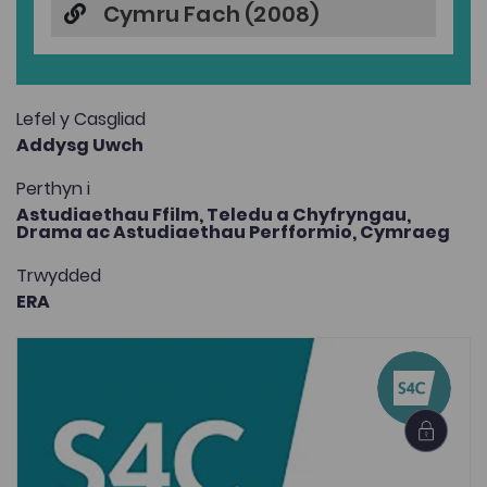
Cymru Fach (2008)
Lefel y Casgliad
Addysg Uwch
Perthyn i
Astudiaethau Ffilm, Teledu a Chyfryngau,
Drama ac Astudiaethau Perfformio,
Cymraeg
Trwydded
ERA