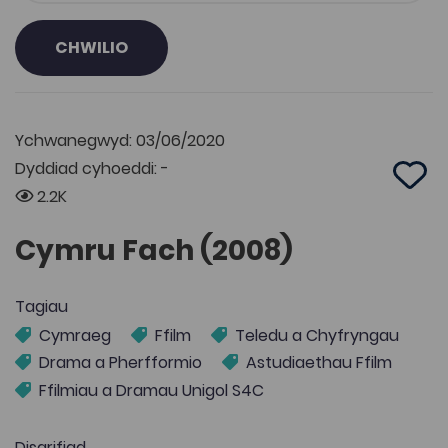
CHWILIO
Ychwanegwyd: 03/06/2020
Dyddiad cyhoeddi: -
Add 
2.2K
Cymru Fach (2008)
Tagiau
Cymraeg
Ffilm
Teledu a Chyfryngau
Drama a Pherfformio
Astudiaethau Ffilm
Ffilmiau a Dramau Unigol S4C
Disgrifiad