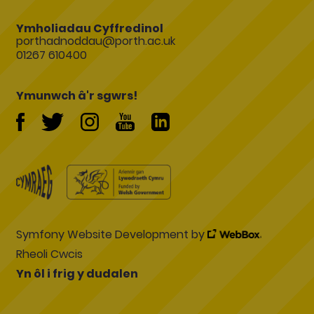
Ymholiadau Cyffredinol
porthadnoddau@porth.ac.uk
01267 610400
Ymunwch â'r sgwrs!
Symfony Website Development by
Rheoli Cwcis
Yn ôl i frig y dudalen