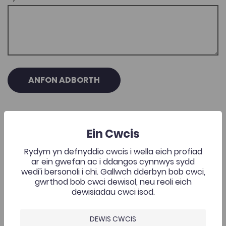
ANFON ADBORTH
Ein Cwcis
Rydym yn defnyddio cwcis i wella eich profiad
Casgliadau Cysylltiedig
ar ein gwefan ac i ddangos cynnwys sydd
wedi'i bersonoli i chi. Gallwch dderbyn bob cwci,
Cefnogi Pob Plentyn (gol. Nanna Ryder)
gwrthod bob cwci dewisol, neu reoli eich
dewisiadau cwci isod.
Add to favourite
Dyddiad cyhoeddi: 2018
Add to favourites
Cefnogi Pob Plentyn (gol. Nanna Ryder)
DEWIS CWCIS
2.6K