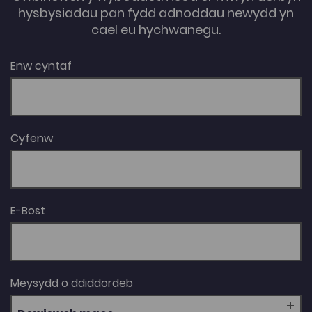
hysbysiadau pan fydd adnoddau newydd yn
cael eu hychwanegu.
Enw cyntaf
Cyfenw
E-Bost
Meysydd o ddiddordeb