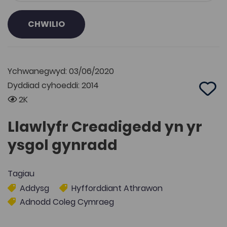
CHWILIO
Ychwanegwyd: 03/06/2020
Dyddiad cyhoeddi: 2014
Add 
2K
Llawlyfr Creadigedd yn yr
ysgol gynradd
Tagiau
Addysg
Hyfforddiant Athrawon
Adnodd Coleg Cymraeg