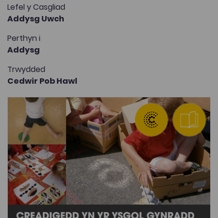
Lefel y Casgliad
Addysg Uwch
Perthyn i
Addysg
Trwydded
Cedwir Pob Hawl