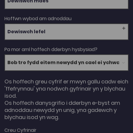
Dewiswch maes
Hoffwn wybod am adnoddau
Dewiswch lefel
Pa mor aml hoffech dderbyn hysbysiad?
Os hoffech greu cyfrif er mwyn gallu cadw eich
'ffefrynnau' yna nodwch gyfrinair yn y blychau
isod.
Os hoffech danysgrifio i dderbyn e-byst am
adnoddau newydd yn unig, yna gadewch y
blychau isod yn wag.
Creu Cyfrinair