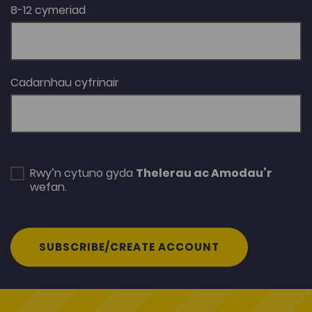
8-12 cymeriad
Cadarnhau cyfrinair
Rwy’n cytuno gyda
Thelerau ac Amodau’r
wefan.
SUBSCRIBE/CREATE ACCOUNT