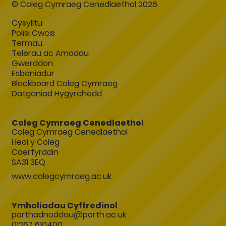
© Coleg Cymraeg Cenedlaethol 2026
Cysylltu
Polisi Cwcis
Termau
Telerau ac Amodau
Gwerddon
Esboniadur
Blackboard Coleg Cymraeg
Datganiad Hygyrchedd
Coleg Cymraeg Cenedlaethol
Coleg Cymraeg Cenedlaethol
Heol y Coleg
Caerfyrddin
SA31 3EQ
www.colegcymraeg.ac.uk
Ymholiadau Cyffredinol
porthadnoddau@porth.ac.uk
01267 610400