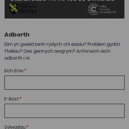
Adborth
Dim yn gweld beth rydych chi eisiau? Problem gyda'r
ffeiliau? Oes gennych awgrym? Anfonwch eich
adborth i ni.
Eich Enw
E-Bost
Sylwadau