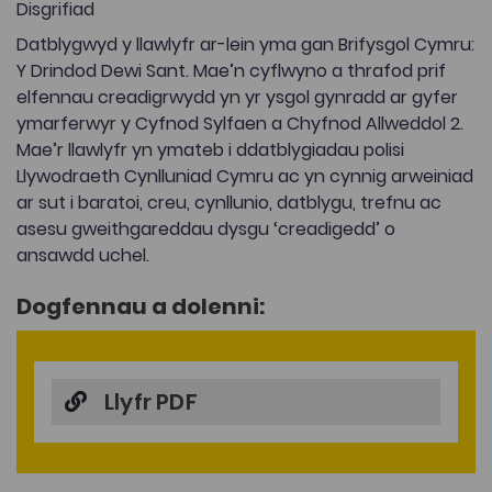
Disgrifiad
Datblygwyd y llawlyfr ar-lein yma gan Brifysgol Cymru:
Y Drindod Dewi Sant. Mae’n cyflwyno a thrafod prif
elfennau creadigrwydd yn yr ysgol gynradd ar gyfer
ymarferwyr y Cyfnod Sylfaen a Chyfnod Allweddol 2.
Mae’r llawlyfr yn ymateb i ddatblygiadau polisi
Llywodraeth Cynlluniad Cymru ac yn cynnig arweiniad
ar sut i baratoi, creu, cynllunio, datblygu, trefnu ac
asesu gweithgareddau dysgu ‘creadigedd’ o
ansawdd uchel.
Dogfennau a dolenni:
Llyfr PDF