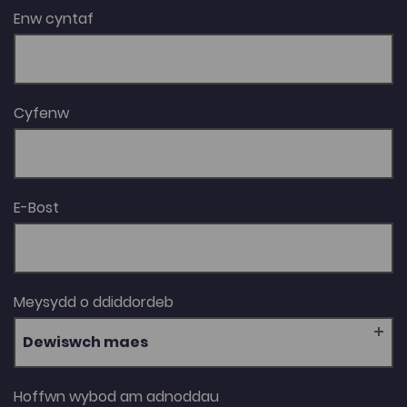
Nineteenth-Century Women’s Writing in Wales a
Enw cyntaf
enillodd Wobr Roland Mathias yn 2009, y gyfrol Welsh
Gothic (2013), a’i cofiant Cranogwen a enillodd Wobr
Llyfr y Flwyddyn yn y categori Ffeithiol Creadigol yn
2024.
Cyfenw
E-Bost
Meysydd o ddiddordeb
Dewiswch maes
Hoffwn wybod am adnoddau