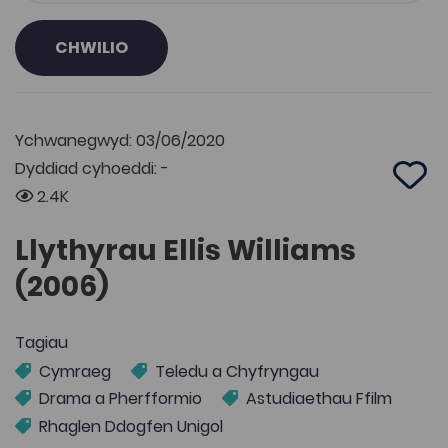
CHWILIO
Ychwanegwyd: 03/06/2020
Dyddiad cyhoeddi: -
Add 
2.4K
Llythyrau Ellis Williams
(2006)
Tagiau
Cymraeg
Teledu a Chyfryngau
Drama a Pherfformio
Astudiaethau Ffilm
Rhaglen Ddogfen Unigol