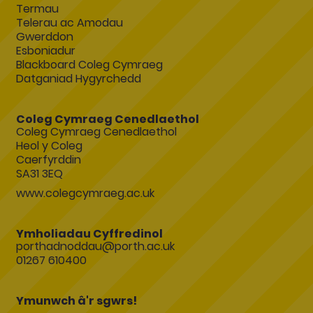
Termau
Telerau ac Amodau
Gwerddon
Esboniadur
Blackboard Coleg Cymraeg
Datganiad Hygyrchedd
Coleg Cymraeg Cenedlaethol
Coleg Cymraeg Cenedlaethol
Heol y Coleg
Caerfyrddin
SA31 3EQ
www.colegcymraeg.ac.uk
Ymholiadau Cyffredinol
porthadnoddau@porth.ac.uk
01267 610400
Ymunwch â'r sgwrs!