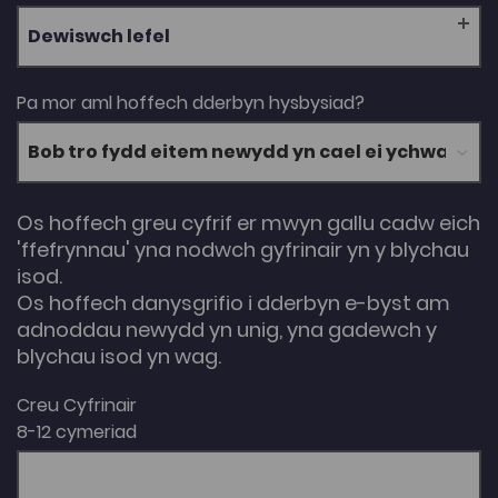
Dewiswch lefel
Pa mor aml hoffech dderbyn hysbysiad?
Os hoffech greu cyfrif er mwyn gallu cadw eich
'ffefrynnau' yna nodwch gyfrinair yn y blychau
isod.
Os hoffech danysgrifio i dderbyn e-byst am
adnoddau newydd yn unig, yna gadewch y
blychau isod yn wag.
Creu Cyfrinair
8-12 cymeriad