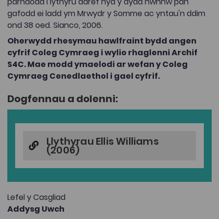
parhaodd i lythyru adref hyd y dydd hwnnw pan
gafodd ei ladd ym Mrwydr y Somme ac yntau'n ddim
ond 38 oed. Sianco, 2006.
Oherwydd rhesymau hawlfraint bydd angen
cyfrif Coleg Cymraeg i wylio rhaglenni Archif
S4C. Mae modd ymaelodi ar wefan y Coleg
Cymraeg Cenedlaethol i gael cyfrif.
Dogfennau a dolenni:
Llythyrau Ellis Williams
(2006)
Lefel y Casgliad
Addysg Uwch