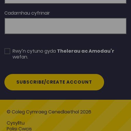
Cadarnhau cyfrinair
Rwy’n cytuno gyda
Thelerau ac Amodau’r
wefan.
SUBSCRIBE/CREATE ACCOUNT
© Coleg Cymraeg Cenedlaethol 2026
Cysylltu
Polisi Cwcis