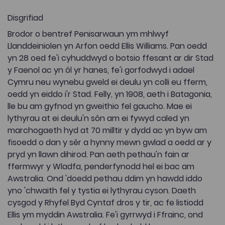
Disgrifiad
Brodor o bentref Penisarwaun ym mhlwyf
Llanddeiniolen yn Arfon oedd Ellis Williams. Pan oedd
yn 28 oed fe'i cyhuddwyd o botsio ffesant ar dir Stad
y Faenol ac yn ôl yr hanes, fe'i gorfodwyd i adael
Cymru neu wynebu gweld ei deulu yn colli eu fferm,
oedd yn eiddo i'r Stad. Felly, yn 1908, aeth i Batagonia,
lle bu am gyfnod yn gweithio fel gaucho. Mae ei
lythyrau at ei deulu'n sôn am ei fywyd caled yn
marchogaeth hyd at 70 milltir y dydd ac yn byw am
fisoedd o dan y sêr a hynny mewn gwlad a oedd ar y
pryd yn llawn dihirod. Pan aeth pethau'n fain ar
ffermwyr y Wladfa, penderfynodd hel ei bac am
Awstralia. Ond 'doedd pethau ddim yn hawdd iddo
yno 'chwaith fel y tystia ei lythyrau cyson. Daeth
cysgod y Rhyfel Byd Cyntaf dros y tir, ac fe listiodd
Ellis ym myddin Awstralia. Fe'i gyrrwyd i Ffrainc, ond