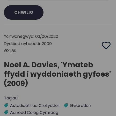
CHWILIO
Ychwanegwyd: 03/06/2020
Dyddiad cyhoeddi: 2009
Add 
1.8K
Noel A. Davies, 'Ymateb
ffydd i wyddoniaeth gyfoes'
(2009)
Tagiau
Astudiaethau Crefyddol
Gwerddon
Adnodd Coleg Cymraeg