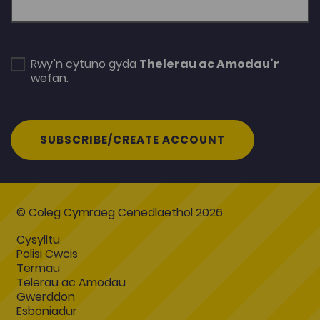
Rwy’n cytuno gyda
Thelerau ac Amodau’r
wefan.
SUBSCRIBE/CREATE ACCOUNT
© Coleg Cymraeg Cenedlaethol 2026
Cysylltu
Polisi Cwcis
Termau
Telerau ac Amodau
Gwerddon
Esboniadur