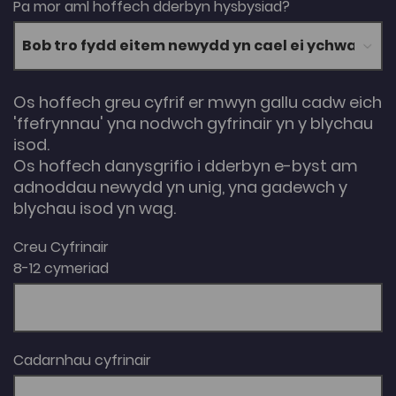
Pa mor aml hoffech dderbyn hysbysiad?
Os hoffech greu cyfrif er mwyn gallu cadw eich
'ffefrynnau' yna nodwch gyfrinair yn y blychau
isod.
Os hoffech danysgrifio i dderbyn e-byst am
adnoddau newydd yn unig, yna gadewch y
blychau isod yn wag.
Creu Cyfrinair
8-12 cymeriad
Cadarnhau cyfrinair