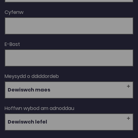
Cyfenw
E-Bost
Meysydd o ddiddordeb
Dewiswch maes
Hoffwn wybod am adnoddau
Dewiswch lefel