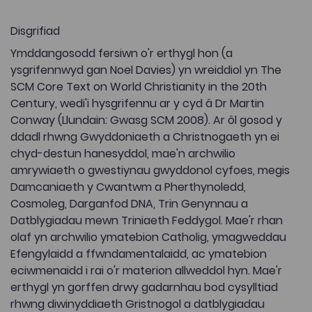
Disgrifiad
Ymddangosodd fersiwn o'r erthygl hon (a
ysgrifennwyd gan Noel Davies) yn wreiddiol yn The
SCM Core Text on World Christianity in the 20th
Century, wedi'i hysgrifennu ar y cyd â Dr Martin
Conway (Llundain: Gwasg SCM 2008). Ar ôl gosod y
ddadl rhwng Gwyddoniaeth a Christnogaeth yn ei
chyd-destun hanesyddol, mae'n archwilio
amrywiaeth o gwestiynau gwyddonol cyfoes, megis
Damcaniaeth y Cwantwm a Pherthynoledd,
Cosmoleg, Darganfod DNA, Trin Genynnau a
Datblygiadau mewn Triniaeth Feddygol. Mae'r rhan
olaf yn archwilio ymatebion Catholig, ymagweddau
Efengylaidd a ffwndamentalaidd, ac ymatebion
eciwmenaidd i rai o'r materion allweddol hyn. Mae'r
erthygl yn gorffen drwy gadarnhau bod cysylltiad
rhwng diwinyddiaeth Gristnogol a datblygiadau