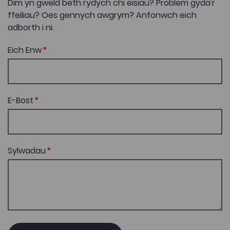
Dim yn gweld beth rydych chi eisiau? Problem gyda'r
ffeiliau? Oes gennych awgrym? Anfonwch eich
adborth i ni.
Eich Enw
E-Bost
Sylwadau