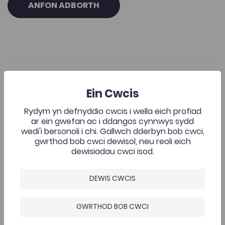
ANFON ADBORTH
Casgliadau Cysylltiedig
Ein Cwcis
Myfanwy Miles Jones, 'Woyzeck Buchner, Peter Szondi a
Rydym yn defnyddio cwcis i wella eich profiad
Add to favourite
ar ein gwefan ac i ddangos cynnwys sydd
Dyddiad cyhoeddi: 2009
Add to favourites
wedi'i bersonoli i chi. Gallwch dderbyn bob cwci,
Myfanwy Miles Jones, 'Woyzeck Buchner,
gwrthod bob cwci dewisol, neu reoli eich
Peter Szondi ac argyfwng y ddrama' (2009)
dewisiadau cwci isod.
2.1K
Tagiau
DEWIS CWCIS
Drama a Pherfformio
Gwerddon
Adnodd Coleg Cymraeg
GWRTHOD BOB CWCI
Yn yr erthygl hon, mae Myfanwy Jones yn dadansoddi