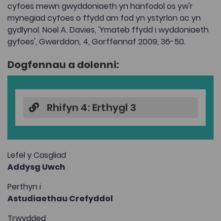
cyfoes mewn gwyddoniaeth yn hanfodol os yw'r
mynegiad cyfoes o ffydd am fod yn ystyrlon ac yn
gydlynol. Noel A. Davies, 'Ymateb ffydd i wyddoniaeth
gyfoes', Gwerddon, 4, Gorffennaf 2009, 36-50.
Dogfennau a dolenni:
Rhifyn 4: Erthygl 3
Lefel y Casgliad
Addysg Uwch
Perthyn i
Astudiaethau Crefyddol
Trwydded