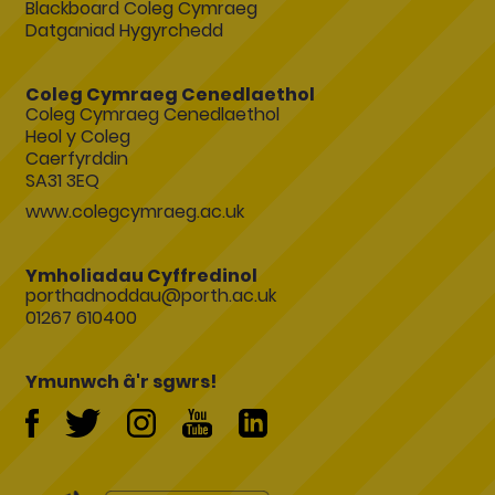
Blackboard Coleg Cymraeg
Datganiad Hygyrchedd
Coleg Cymraeg Cenedlaethol
Coleg Cymraeg Cenedlaethol
Heol y Coleg
Caerfyrddin
SA31 3EQ
www.colegcymraeg.ac.uk
Ymholiadau Cyffredinol
porthadnoddau@porth.ac.uk
01267 610400
Ymunwch â'r sgwrs!