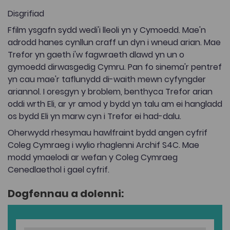
Disgrifiad
Ffilm ysgafn sydd wedi'i lleoli yn y Cymoedd. Mae'n
adrodd hanes cynllun craff un dyn i wneud arian. Mae
Trefor yn gaeth i'w fagwraeth dlawd yn un o
gymoedd dirwasgedig Cymru. Pan fo sinema'r pentref
yn cau mae'r taflunydd di-waith mewn cyfyngder
ariannol. I oresgyn y broblem, benthyca Trefor arian
oddi wrth Eli, ar yr amod y bydd yn talu am ei hangladd
os bydd Eli yn marw cyn i Trefor ei had-dalu.
Oherwydd rhesymau hawlfraint bydd angen cyfrif
Coleg Cymraeg i wylio rhaglenni Archif S4C. Mae
modd ymaelodi ar wefan y Coleg Cymraeg
Cenedlaethol i gael cyfrif.
Dogfennau a dolenni: