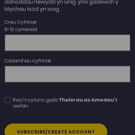
adnoddau newydd yn unig, yna gadewch y
blychau isod yn wag.
Creu Cyfrinair
8-12 cymeriad
Cadarnhau cyfrinair
Rwy’n cytuno gyda
Thelerau ac Amodau’r
wefan.
SUBSCRIBE/CREATE ACCOUNT