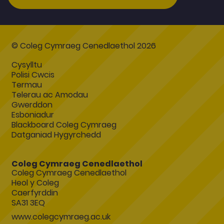
© Coleg Cymraeg Cenedlaethol 2026
Cysylltu
Polisi Cwcis
Termau
Telerau ac Amodau
Gwerddon
Esboniadur
Blackboard Coleg Cymraeg
Datganiad Hygyrchedd
Coleg Cymraeg Cenedlaethol
Coleg Cymraeg Cenedlaethol
Heol y Coleg
Caerfyrddin
SA31 3EQ
www.colegcymraeg.ac.uk