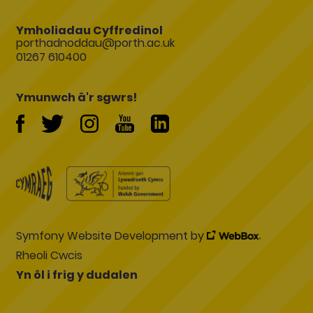
Ymholiadau Cyffredinol
porthadnoddau@porth.ac.uk
01267 610400
Ymunwch â'r sgwrs!
Symfony Website Development by
Rheoli Cwcis
Yn ôl i frig y dudalen