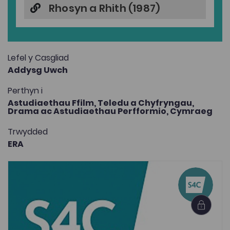
Rhosyn a Rhith (1987)
Lefel y Casgliad
Addysg Uwch
Perthyn i
Astudiaethau Ffilm, Teledu a Chyfryngau,
Drama ac Astudiaethau Perfformio,
Cymraeg
Trwydded
ERA