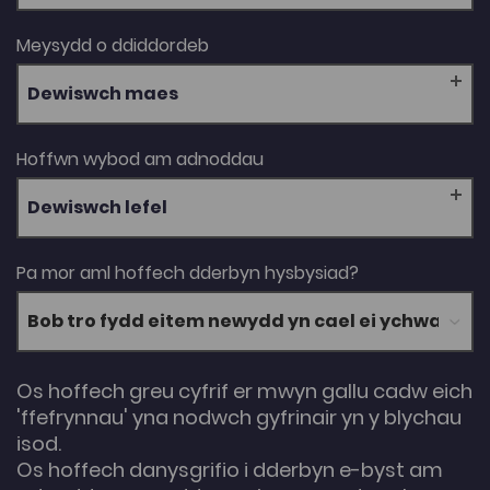
Meysydd o ddiddordeb
Dewiswch maes
Hoffwn wybod am adnoddau
Dewiswch lefel
Pa mor aml hoffech dderbyn hysbysiad?
Os hoffech greu cyfrif er mwyn gallu cadw eich
'ffefrynnau' yna nodwch gyfrinair yn y blychau
isod.
Os hoffech danysgrifio i dderbyn e-byst am