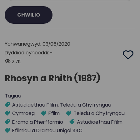
CHWILIO
Ychwanegwyd: 03/06/2020
Dyddiad cyhoeddi: -
Add 
2.7K
Rhosyn a Rhith (1987)
Tagiau
Astudiaethau Ffilm, Teledu a Chyfryngau
Cymraeg
Ffilm
Teledu a Chyfryngau
Drama a Pherfformio
Astudiaethau Ffilm
Ffilmiau a Dramau Unigol S4C