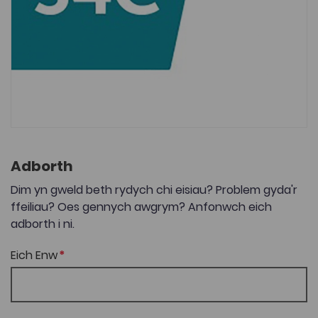
Adborth
Dim yn gweld beth rydych chi eisiau? Problem gyda'r
ffeiliau? Oes gennych awgrym? Anfonwch eich
adborth i ni.
Eich Enw