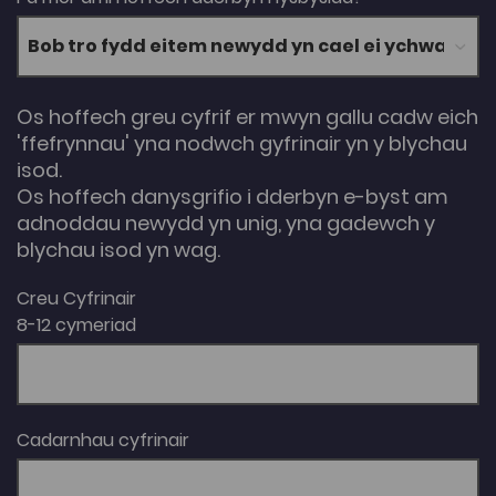
Os hoffech greu cyfrif er mwyn gallu cadw eich
'ffefrynnau' yna nodwch gyfrinair yn y blychau
isod.
Os hoffech danysgrifio i dderbyn e-byst am
adnoddau newydd yn unig, yna gadewch y
blychau isod yn wag.
Creu Cyfrinair
8-12 cymeriad
Cadarnhau cyfrinair