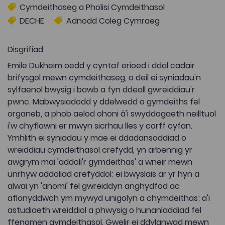
Cymdeithaseg a Pholisi Cymdeithasol
DECHE
Adnodd Coleg Cymraeg
Disgrifiad
Emile Dukheim oedd y cyntaf erioed i ddal cadair
brifysgol mewn cymdeithaseg, a deil ei syniadau'n
sylfaenol bwysig i bawb a fyn ddeall gwreiddiau'r
pwnc. Mabwysiadodd y ddelwedd o gymdeiths fel
organeb, a phob aelod ohoni â'i swyddogaeth neilltuol
i'w chyflawni er mwyn sicrhau lles y corff cyfan.
Ymhlith ei syniadau y mae ei ddadansoddiad o
wreiddiau cymdeithasol crefydd, yn arbennig yr
awgrym mai 'addoli'r gymdeithas' a wneir mewn
unrhyw addoliad crefyddol; ei bwyslais ar yr hyn a
alwai yn 'anomi' fel gwreiddyn anghydfod ac
aflonyddwch ym mywyd unigolyn a chymdeithas; a'i
astudiaeth wreiddiol a phwysig o hunanladdiad fel
ffenomen gymdeithasol. Gwelir ei ddylanwad mewn