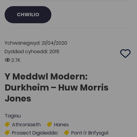
CHWILIO
Ychwanegwyd: 21/04/2020
Dyddiad cyhoeddi: 2015
Add 
2.7K
Y Meddwl Modern:
Durkheim – Huw Morris
Jones
Tagiau
Athroniaeth
Hanes
Prosiect Digideiddio
Pont i'r Brifysgol