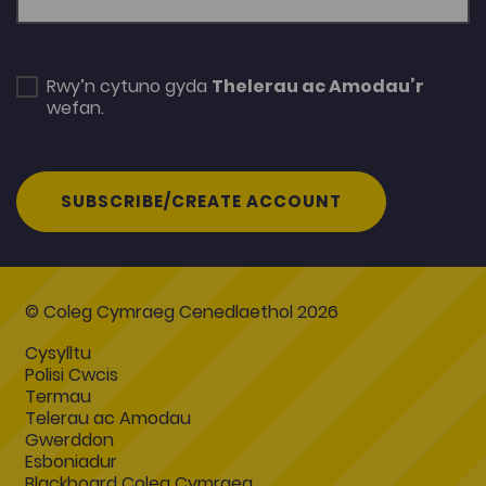
Rwy’n cytuno gyda
Thelerau ac Amodau’r
wefan.
SUBSCRIBE/CREATE ACCOUNT
© Coleg Cymraeg Cenedlaethol 2026
Cysylltu
Polisi Cwcis
Termau
Telerau ac Amodau
Gwerddon
Esboniadur
Blackboard Coleg Cymraeg