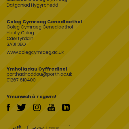
Datganiad Hygyrchedd
Coleg Cymraeg Cenedlaethol
Coleg Cymraeg Cenedlaethol
Heol y Coleg
Caerfyrddin
SA31 3EQ
www.colegcymraeg.ac.uk
Ymholiadau Cyffredinol
porthadnoddau@porth.ac.uk
01267 610400
Ymunwch â'r sgwrs!