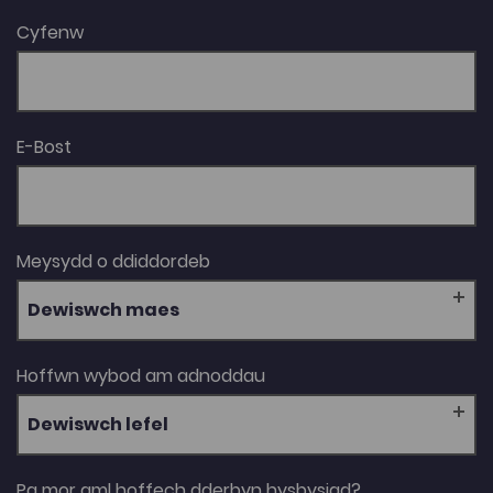
Cyfenw
E-Bost
Meysydd o ddiddordeb
Dewiswch maes
Hoffwn wybod am adnoddau
Dewiswch lefel
Pa mor aml hoffech dderbyn hysbysiad?