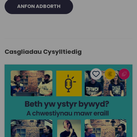
ANFON ADBORTH
Casgliadau Cysylltiedig
Beth yw ystyr bywyd? ... a chwestiynau mawr eraill
Add to favourite
Dyddiad cyhoeddi: 2025
Add to favourites
Beth yw ystyr bywyd? ... a chwestiynau mawr
eraill
1.3K
Cymraeg Yn Unig
Tagiau
Athroniaeth
Astudiaethau Crefyddol
Hanes
Gwleidyddiaeth
Cymdeithaseg a Pholisi Cymdeithasol