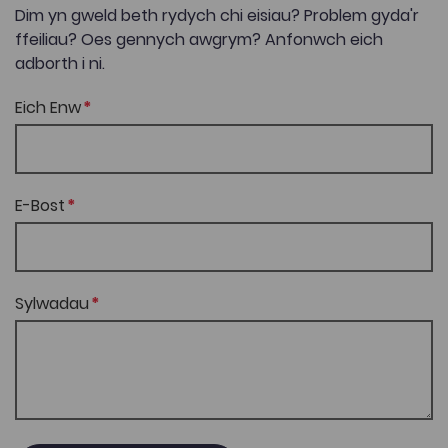
Dim yn gweld beth rydych chi eisiau? Problem gyda'r
ffeiliau? Oes gennych awgrym? Anfonwch eich
adborth i ni.
Eich Enw
E-Bost
Sylwadau