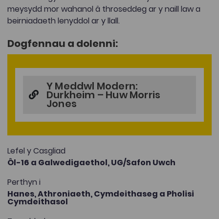
meysydd mor wahanol â throseddeg ar y naill law a
beirniadaeth lenyddol ar y llall.
Dogfennau a dolenni:
Y Meddwl Modern:
Durkheim – Huw Morris
Jones
Lefel y Casgliad
Ôl-16 a Galwedigaethol,
UG/Safon Uwch
Perthyn i
Hanes,
Athroniaeth,
Cymdeithaseg a Pholisi
Cymdeithasol