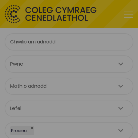
×
Prosiect Digideiddio