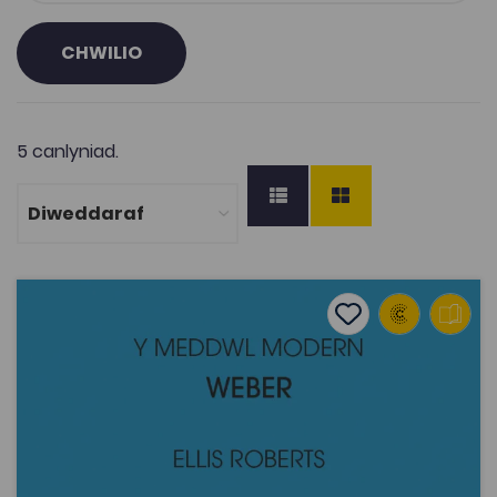
CHWILIO
5 canlyniad.
Y Meddwl Modern: Weber – Ellis Roberts
Add to favourite
Dyddiad cyhoeddi: 2015
Add to favourites
Y Meddwl Modern: Weber – Ellis Roberts
2.4K
Tagiau
Athroniaeth
Astudiaethau Crefyddol
Prosiect Digideiddio
Pont i'r Brifysgol