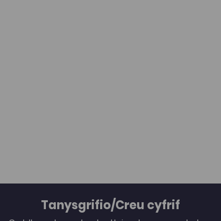
Tanysgrifio/Creu cyfrif