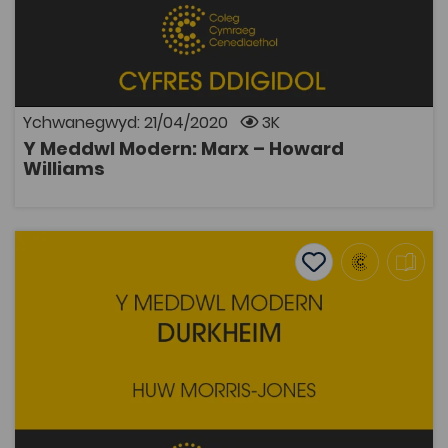
Adnodd Coleg Cymraeg
Darlun o fywyd Karl Marx: ei syniadau, gwreiddiau ei
athroniaeth a'i ddylwanwad ar y byd.
Ychwanegwyd: 21/04/2020
3K
Y Meddwl Modern: Marx – Howard
AGOR
Williams
Y Meddwl Modern: Durkheim – Huw Morris Jones
Add to favourite
Dyddiad cyhoeddi: 2015
Add to favourites
Y Meddwl Modern: Durkheim – Huw Morris
Jones
2.7K
Tagiau
Athroniaeth
Hanes
Prosiect Digideiddio
Pont i'r Brifysgol