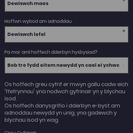
Dewiswch maes
Hoffwn wybod am adnoddau
Dewiswch lefel
Pa mor aml hoffech dderbyn hysbysiad?
Os hoffech greu cyfrif er mwyn gallu cadw eich
'ffefrynnau' yna nodwch gyfrinair yn y blychau
isod.
Os hoffech danysgrifio i dderbyn e-byst am
adnoddau newydd yn unig, yna gadewch y
blychau isod yn wag.
Creu Cyfrinair