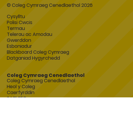
© Coleg Cymraeg Cenedlaethol 2026
Cysylltu
Polisi Cwcis
Termau
Telerau ac Amodau
Gwerddon
Esboniadur
Blackboard Coleg Cymraeg
Datganiad Hygyrchedd
Coleg Cymraeg Cenedlaethol
Coleg Cymraeg Cenedlaethol
Heol y Coleg
Caerfyrddin
SA31 3EQ
www.colegcymraeg.ac.uk
Ymholiadau Cyffredinol
porthadnoddau@porth.ac.uk