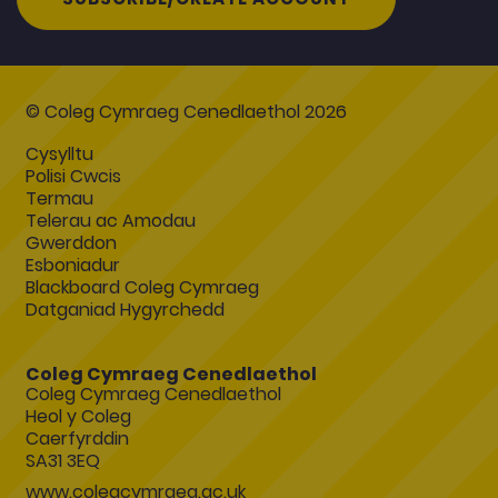
© Coleg Cymraeg Cenedlaethol 2026
Cysylltu
Polisi Cwcis
Termau
Telerau ac Amodau
Gwerddon
Esboniadur
Blackboard Coleg Cymraeg
Datganiad Hygyrchedd
Coleg Cymraeg Cenedlaethol
Coleg Cymraeg Cenedlaethol
Heol y Coleg
Caerfyrddin
SA31 3EQ
www.colegcymraeg.ac.uk