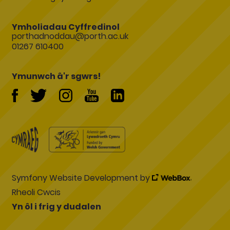
Ymholiadau Cyffredinol
porthadnoddau@porth.ac.uk
01267 610400
Ymunwch â'r sgwrs!
Symfony Website Development by
Rheoli Cwcis
Yn ôl i frig y dudalen