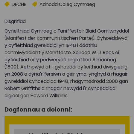
DECHE
Adnodd Coleg Cymraeg
Disgrifiad
Cyfieithiad Cymraeg o Faniffesto'r Blaid Gomiwnyddol
(Manifest der Kommunistischen Partei). Cyhoeddwyd
y cyfieithiad gwreiddiol yn 1948 i ddathlu
canmlwyddiant y Maniffesto. Seiliodd W. J. Rees ei
gyfieithiad ar y pedwerydd argraffiad Almaeneg
(1890). Aethpwyd ati i gyhoeddi cyfieithiad diwygiedig
yn 2008 a dyna'r fersiwn a geir yma, ynghyd â rhagair
gwreiddiol cyhoeddiad 1948, rhagymadrodd 2008 gan
Robert Griffiths a rhagair newydd i'r cyhoeddiad
digidol gan Howard Williams.
Dogfennau a dolenni: