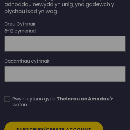
adnoddau newydd yn unig, yna gadewch y
blychau isod yn wag.
Creu Cyfrinair
8-12 cymeriad
Cadarnhau cyfrinair
Rwy’n cytuno gyda
Thelerau ac Amodau’r
wefan.
SUBSCRIBE/CREATE ACCOUNT