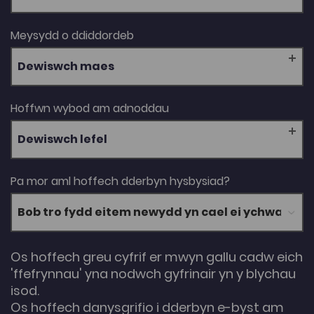
Meysydd o ddiddordeb
Dewiswch maes
Hoffwn wybod am adnoddau
Dewiswch lefel
Pa mor aml hoffech dderbyn hysbysiad?
Os hoffech greu cyfrif er mwyn gallu cadw eich
'ffefrynnau' yna nodwch gyfrinair yn y blychau
isod.
Os hoffech danysgrifio i dderbyn e-byst am