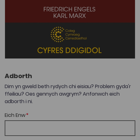
Adborth
Dim yn gweld beth rydych chi eisiau? Problem gyda'r
ffeiliau? Oes gennych awgrym? Anfonwch eich
adborth i ni.
Eich Enw