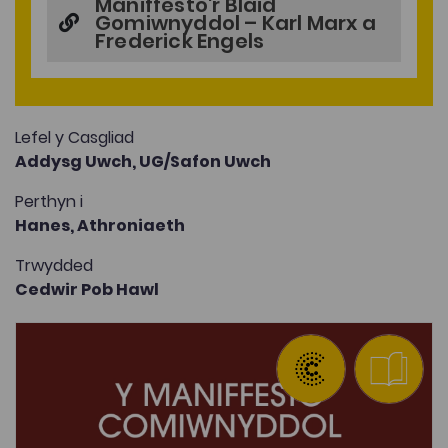
Maniffesto'r Blaid
Gomiwnyddol – Karl Marx a
Frederick Engels
Lefel y Casgliad
Addysg Uwch,
UG/Safon Uwch
Perthyn i
Hanes,
Athroniaeth
Trwydded
Cedwir Pob Hawl