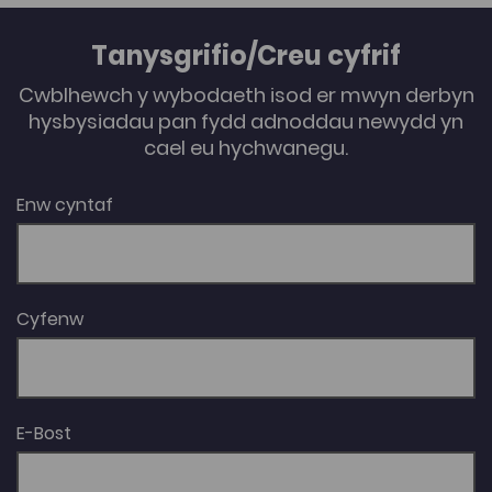
cyd-destun ehangach, ac yn agor trafodaeth ar
atebion posib (4). Awdur: Dafydd Huw Rees
Tanysgrifio/Creu cyfrif
Cwblhewch y wybodaeth isod er mwyn derbyn
hysbysiadau pan fydd adnoddau newydd yn
cael eu hychwanegu.
Enw cyntaf
Cyfenw
E-Bost