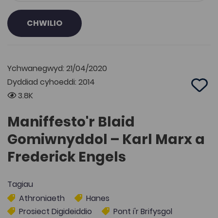
CHWILIO
Ychwanegwyd: 21/04/2020
Dyddiad cyhoeddi: 2014
Add 
3.8K
Maniffesto'r Blaid
Gomiwnyddol – Karl Marx a
Frederick Engels
Tagiau
Athroniaeth
Hanes
Prosiect Digideiddio
Pont i'r Brifysgol