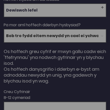
Dewiswch lefel
Pa mor aml hoffech dderbyn hysbysiad?
Os hoffech greu cyfrif er mwyn gallu cadw eich
'ffefrynnau' yna nodwch gyfrinair yn y blychau
isod.
Os hoffech danysgrifio i dderbyn e-byst am
adnoddau newydd yn unig, yna gadewch y
blychau isod yn wag.
Creu Cyfrinair
8-12 cymeriad