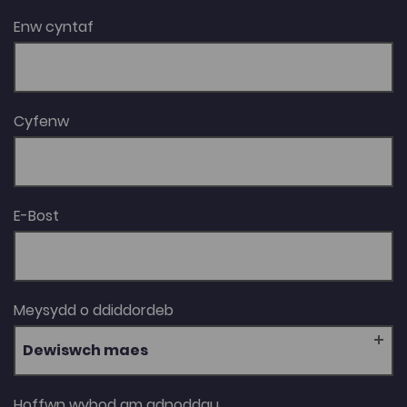
Enw cyntaf
Cyfenw
E-Bost
Meysydd o ddiddordeb
Dewiswch maes
Hoffwn wybod am adnoddau