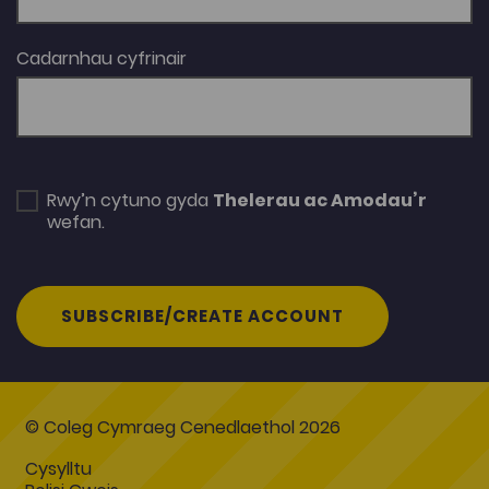
Cadarnhau cyfrinair
Rwy’n cytuno gyda
Thelerau ac Amodau’r
wefan.
SUBSCRIBE/CREATE ACCOUNT
© Coleg Cymraeg Cenedlaethol 2026
Cysylltu