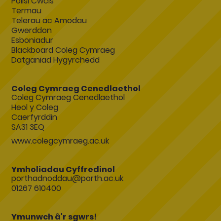
Polisi Cwcis
Termau
Telerau ac Amodau
Gwerddon
Esboniadur
Blackboard Coleg Cymraeg
Datganiad Hygyrchedd
Coleg Cymraeg Cenedlaethol
Coleg Cymraeg Cenedlaethol
Heol y Coleg
Caerfyrddin
SA31 3EQ
www.colegcymraeg.ac.uk
Ymholiadau Cyffredinol
porthadnoddau@porth.ac.uk
01267 610400
Ymunwch â'r sgwrs!