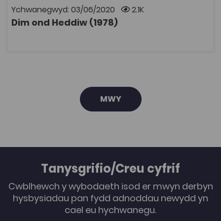
bydd angen cyfrif Coleg Cymraeg i wylio rhaglenni
Ychwanegwyd: 03/06/2020
2.1K
Archif S4C. Mae modd ymaelodi ar wefan y Coleg
Dim ond Heddiw (1978)
Cymraeg Cenedlaethol i gael cyfrif.
AGOR
MWY
Tanysgrifio/Creu cyfrif
Cwblhewch y wybodaeth isod er mwyn derbyn
hysbysiadau pan fydd adnoddau newydd yn
cael eu hychwanegu.