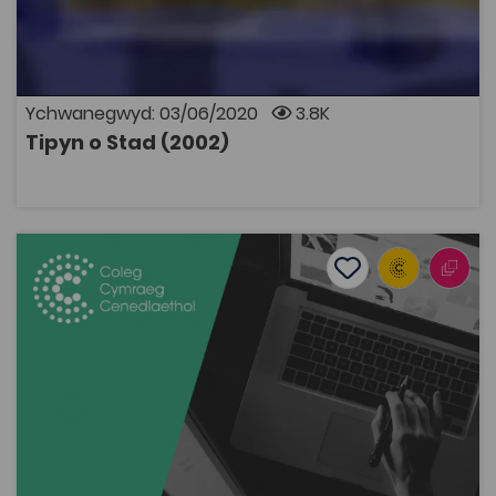
Cyfres ddrama yn dilyn hynt a helynt trigolion stad
Maes Menai. Oherwydd rhesymau hawlfraint bydd
angen cyfrif Coleg Cymraeg i wylio rhaglenni Archif
S4C. Mae modd ymaelodi ar wefan y Coleg Cymraeg
Cenedlaethol i gael cyfrif.
Ychwanegwyd: 03/06/2020
3.8K
Tipyn o Stad (2002)
AGOR
Rheolaeth Strategol
Add to favourite
Add to favourites
Rheolaeth Strategol
1.8K
Tagiau
Adnodd Coleg Cymraeg
Mae'r sleidiau yma'n addas ar gyfer modiwl Rheolaeth
Strategol, ar lefel 5/6. Maent yn cyflwyno'r prif offer ar
gyfer dadansoddi sefydliadau yn fewnol ac yn allanol.