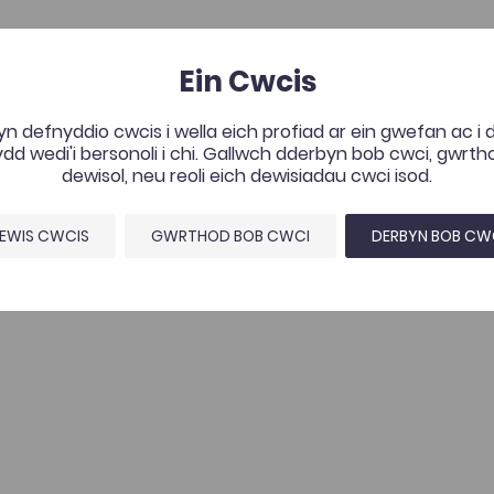
Ein Cwcis
n defnyddio cwcis i wella eich profiad ar ein gwefan ac i
d wedi'i bersonoli i chi. Gallwch dderbyn bob cwci, gwrt
dewisol, neu reoli eich dewisiadau cwci isod.
EWIS CWCIS
GWRTHOD BOB CWCI
DERBYN BOB CW