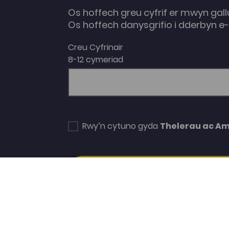
Os hoffech greu cyfrif er mwyn gall
Os hoffech danysgrifio i dderbyn 
Creu Cyfrinair
8-12 cymeriad
Rwy’n cytuno gyda
Thelerau ac A
SUBSCRIBE/CREATE ACCOUNT