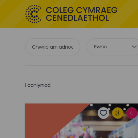
1 canlyniad.
Y Broses Bidio Digwyddiadau
Add to favouri
Dyddiad cyhoeddi: 2020
Add to favourit
Y Broses Bidio Digwyddiadau
Tagiau