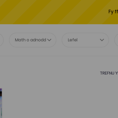
Fy f
TREFNU Y
tes
es