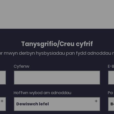
Tanysgrifio/Creu cyfrif
er mwyn derbyn hysbysiadau pan fydd adnoddau n
Cyfenw
E-
Hoffwn wybod am adnoddau
Pa
Dewiswch lefel