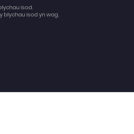
blychau isod.
 blychau isod yn wag.