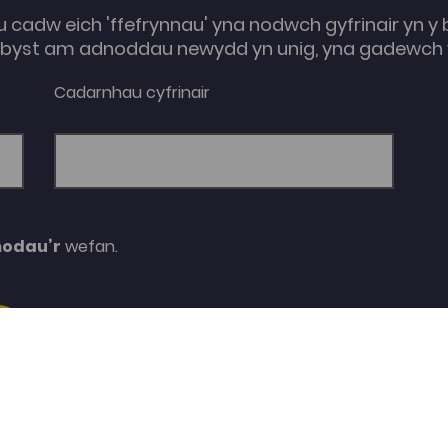
u cadw eich 'ffefrynnau' yna nodwch gyfrinair yn y 
e-byst am adnoddau newydd yn unig, yna gadewch y
Cadarnhau cyfrinair
modau’r
wefan.