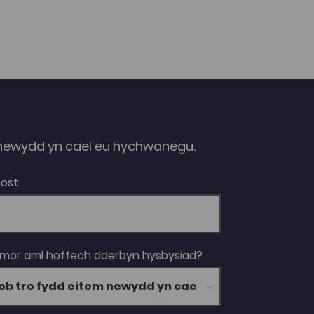
ewydd yn cael eu hychwanegu.
Bost
 mor aml hoffech dderbyn hysbysiad?