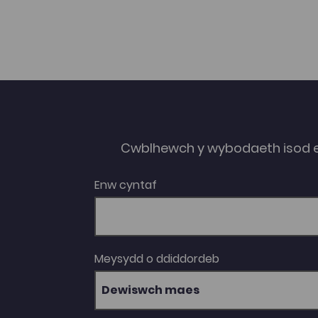
Cwblhewch y wybodaeth isod 
Enw cyntaf
Meysydd o ddiddordeb
Dewiswch maes