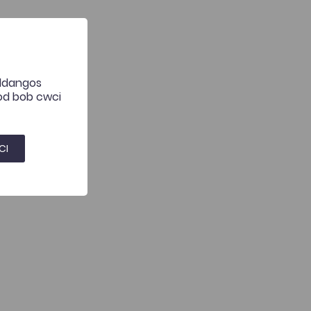
 ddangos
hod bob cwci
CI