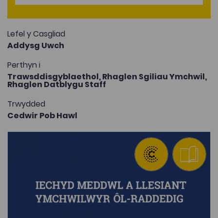
Lefel y Casgliad
Addysg Uwch
Perthyn i
Trawsddisgyblaethol,
Rhaglen Sgiliau Ymchwil,
Rhaglen Datblygu Staff
Trwydded
Cedwir Pob Hawl