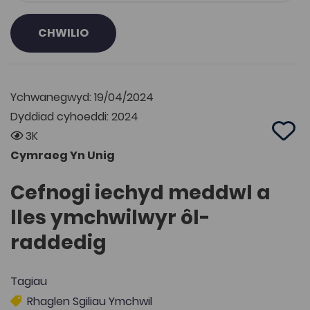
CHWILIO
Ychwanegwyd: 19/04/2024
Dyddiad cyhoeddi: 2024
3K
Add 
Cymraeg Yn Unig
Cefnogi iechyd meddwl a
lles ymchwilwyr ôl-
raddedig
Tagiau
Rhaglen Sgiliau Ymchwil