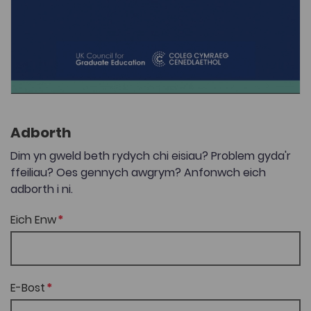
Adborth
Dim yn gweld beth rydych chi eisiau? Problem gyda'r
ffeiliau? Oes gennych awgrym? Anfonwch eich
adborth i ni.
Eich Enw
E-Bost