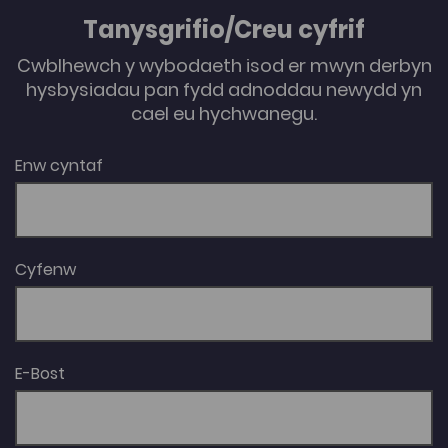
Tanysgrifio/Creu cyfrif
Cwblhewch y wybodaeth isod er mwyn derbyn
hysbysiadau pan fydd adnoddau newydd yn
cael eu hychwanegu.
Enw cyntaf
Cyfenw
E-Bost