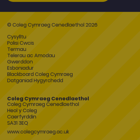
© Coleg Cymraeg Cenedlaethol 2026
Cysylltu
Polisi Cwcis
Termau
Telerau ac Amodau
Gwerddon
Esboniadur
Blackboard Coleg Cymraeg
Datganiad Hygyrchedd
Coleg Cymraeg Cenedlaethol
Coleg Cymraeg Cenedlaethol
Heol y Coleg
Caerfyrddin
SA31 3EQ
www.colegcymraeg.ac.uk