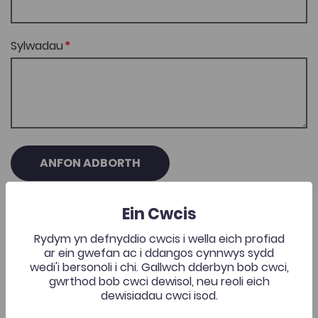
Sylwadau
ANFON ADBORTH
Ein Cwcis
Rydym yn defnyddio cwcis i wella eich profiad
ar ein gwefan ac i ddangos cynnwys sydd
Casgliadau Cysylltiedig
wedi'i bersonoli i chi. Gallwch dderbyn bob cwci,
gwrthod bob cwci dewisol, neu reoli eich
dewisiadau cwci isod.
Paratoi ar gyfer y Viva