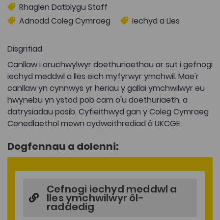
Rhaglen Datblygu Staff
Adnodd Coleg Cymraeg
Iechyd a Lles
Disgrifiad
Canllaw i oruchwylwyr doethuriaethau ar sut i gefnogi
iechyd meddwl a lles eich myfyrwyr ymchwil. Mae'r
canllaw yn cynnwys yr heriau y gallai ymchwilwyr eu
hwynebu yn ystod pob cam o'u doethuriaeth, a
datrysiadau posib. Cyfieithwyd gan y Coleg Cymraeg
Cenedlaethol mewn cydweithrediad â UKCGE.
Dogfennau a dolenni:
Cefnogi iechyd meddwl a
lles ymchwilwyr ôl-
raddedig