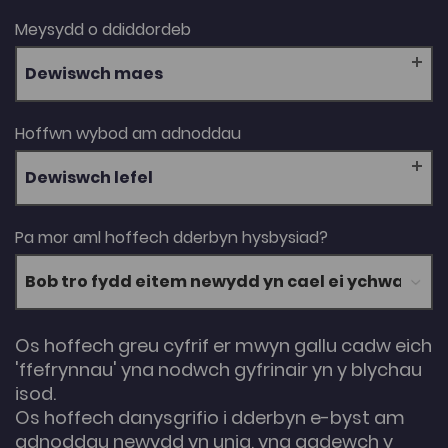
Meysydd o ddiddordeb
Dewiswch maes
Hoffwn wybod am adnoddau
Dewiswch lefel
Pa mor aml hoffech dderbyn hysbysiad?
Os hoffech greu cyfrif er mwyn gallu cadw eich
'ffefrynnau' yna nodwch gyfrinair yn y blychau
isod.
Os hoffech danysgrifio i dderbyn e-byst am
adnoddau newydd yn unig, yna gadewch y