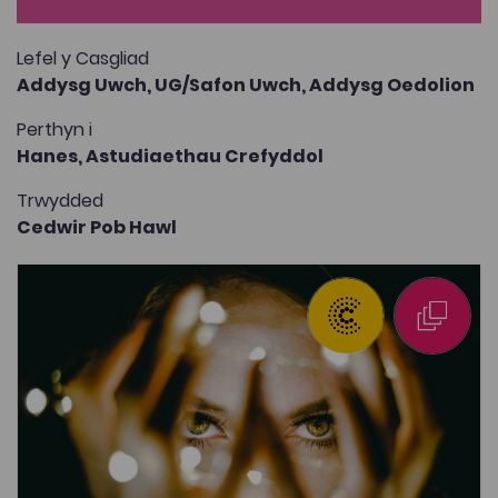
Lefel y Casgliad
Addysg Uwch,
UG/Safon Uwch,
Addysg Oedolion
Perthyn i
Hanes,
Astudiaethau Crefyddol
Trwydded
Cedwir Pob Hawl