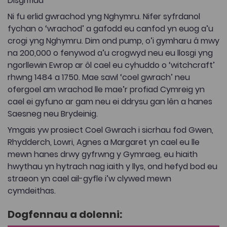
Disgrifiad
Ni fu erlid gwrachod yng Nghymru. Nifer syfrdanol
fychan o ‘wrachod’ a gafodd eu canfod yn euog a’u
crogi yng Nghymru. Dim ond pump, o’i gymharu â mwy
na 200,000 o fenywod a’u crogwyd neu eu llosgi yng
ngorllewin Ewrop ar ôl cael eu cyhuddo o ‘witchcraft’
rhwng 1484 a 1750. Mae sawl ‘coel gwrach’ neu
ofergoel am wrachod lle mae’r profiad Cymreig yn
cael ei gyfuno ar gam neu ei ddrysu gan lên a hanes
Saesneg neu Brydeinig.
Ymgais yw prosiect Coel Gwrach i sicrhau fod Gwen,
Rhydderch, Lowri, Agnes a Margaret yn cael eu lle
mewn hanes drwy gyfrwng y Gymraeg, eu hiaith
hwythau yn hytrach nag iaith y llys, ond hefyd bod eu
straeon yn cael ail-gyfle i’w clywed mewn
cymdeithas.
Dogfennau a dolenni: