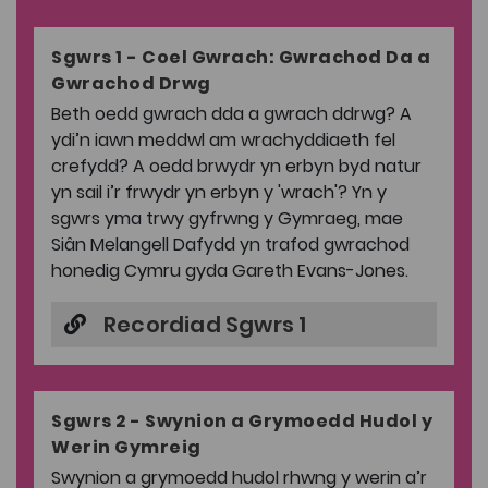
Sgwrs 1 - Coel Gwrach: Gwrachod Da a
Gwrachod Drwg
Beth oedd gwrach dda a gwrach ddrwg? A
ydi’n iawn meddwl am wrachyddiaeth fel
crefydd? A oedd brwydr yn erbyn byd natur
yn sail i’r frwydr yn erbyn y 'wrach'? Yn y
sgwrs yma trwy gyfrwng y Gymraeg, mae
Siân Melangell Dafydd yn trafod gwrachod
honedig Cymru gyda Gareth Evans-Jones.
Recordiad Sgwrs 1
Sgwrs 2 - Swynion a Grymoedd Hudol y
Werin Gymreig
Swynion a grymoedd hudol rhwng y werin a’r