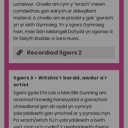
uchelwyr. Chwilio am rym y ‘wrach’ mewn
cymdeithas gan edrych ar ddiwylliant
materol. A chwilio am le priodol y gair 'gwrach'
yn yr iaith Gymraeg. Yn y sgwrs Gymraeg
hwn, mae Siân Melangell Dafydd yn sgwrsio â
Dr Delyth Badder a Sara Huws.
Recordiad Sgwrs 2
Sgwrs 3 - Witchio'r bardd, awdur a'r
artist
Sgwrs gyda Efa Lois a Mari Ellis Dunning am
wrachod honedig hanesyddol a gwrachod
chwedlonol gan dri sydd yn cymryd
ysbrydoliaeth gan ymchwil ar y pynciau hyn.
Pa wrach/witch fu’n ysbrydoliaeth a beth
yw’r stori sy’n cydio? Y gwahaniaeth rhwng