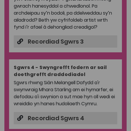
gwrach hanesyddol a chwedlonol. Pa
archdeipau sy’n bodoli, pa ddelweddau sy’n
ailadrodd? Beth yw cyfrifoldeb artist wrth
fynd i’r afael â dehongliad creadigol?
Recordiad Sgwrs 3
Sgwrs 4 - Swyngrefft fodern ar sail
doethgrefft draddodiadol
Sgwrs rhwng Siân Melangell Dafydd a'r
swynwraig Mhara Starling am ei hymarfer, ei
defodau a'i swynion a sut mae hyn oll wedi ei
wreiddio yn hanes hudoliaeth Cymru.
Recordiad Sgwrs 4