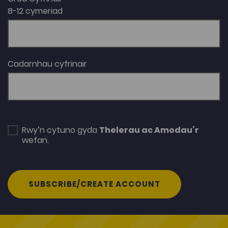
8-12 cymeriad
Cadarnhau cyfrinair
Rwy’n cytuno gyda
Thelerau ac Amodau’r
wefan.
SUBSCRIBE/CREATE ACCOUNT