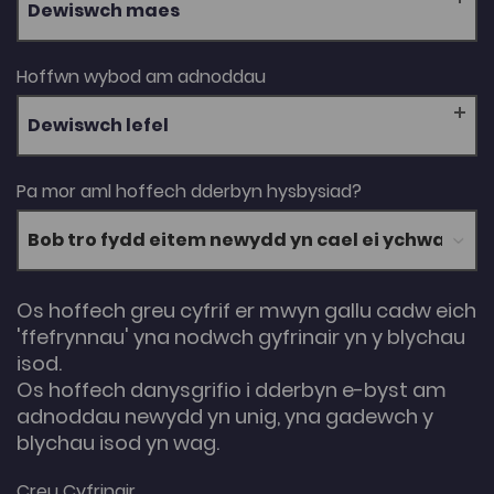
Dewiswch maes
Hoffwn wybod am adnoddau
Dewiswch lefel
Pa mor aml hoffech dderbyn hysbysiad?
Os hoffech greu cyfrif er mwyn gallu cadw eich
'ffefrynnau' yna nodwch gyfrinair yn y blychau
isod.
Os hoffech danysgrifio i dderbyn e-byst am
adnoddau newydd yn unig, yna gadewch y
blychau isod yn wag.
Creu Cyfrinair