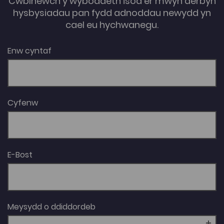
Cwblhewch y wybodaeth isod er mwyn derbyn
hysbysiadau pan fydd adnoddau newydd yn
cael eu hychwanegu.
Enw cyntaf
Cyfenw
E-Bost
Meysydd o ddiddordeb