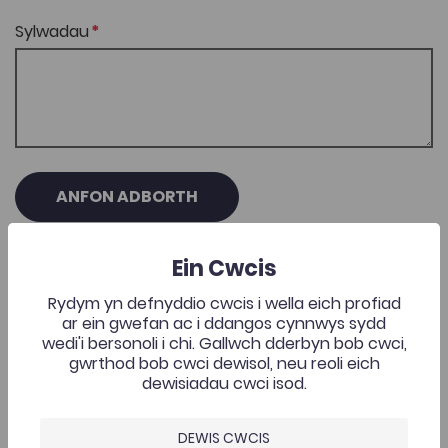
Sylwadau
ANFON ADBORTH
Ein Cwcis
Rydym yn defnyddio cwcis i wella eich profiad
ar ein gwefan ac i ddangos cynnwys sydd
Casgliadau Cysylltiedig
wedi'i bersonoli i chi. Gallwch dderbyn bob cwci,
gwrthod bob cwci dewisol, neu reoli eich
dewisiadau cwci isod.
Beth yw ystyr bywyd? ... a chwestiynau mawr eraill
Add to favourite
Dyddiad cyhoeddi: 2025
Add to favourites
DEWIS CWCIS