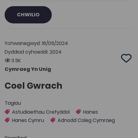
CHWILIO
Ychwanegwyd: 16/05/2024
Dyddiad cyhoeddi: 2024
3.5K
Add 
Cymraeg Yn Unig
Coel Gwrach
Tagiau
Astudiaethau Crefyddol
Hanes
Hanes Cymru
Adnodd Coleg Cymraeg