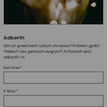
Adborth
Dim yn gweld beth rydych chi eisiau? Problem gyda'r
ffeiliau? Oes gennych awgrym? Anfonwch eich
adborth i ni.
Eich Enw
E-Bost