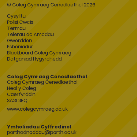
© Coleg Cymraeg Cenedlaethol 2026
Cysylltu
Polisi Cwcis
Termau
Telerau ac Amodau
Gwerddon
Esboniadur
Blackboard Coleg Cymraeg
Datganiad Hygyrchedd
Coleg Cymraeg Cenedlaethol
Coleg Cymraeg Cenedlaethol
Heol y Coleg
Caerfyrddin
SA31 3EQ
www.colegcymraeg.ac.uk
Ymholiadau Cyffredinol
porthadnoddau@porth.ac.uk