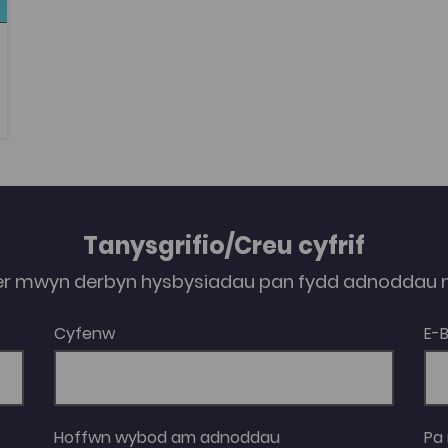
Tanysgrifio/Creu cyfrif
er mwyn derbyn hysbysiadau pan fydd adnoddau n
Cyfenw
E-
Hoffwn wybod am adnoddau
Pa