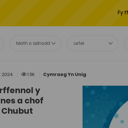
Fy f
: 2024
1.5K
Cymraeg Yn Unig
rffennol y
nes a chof
 Chubut