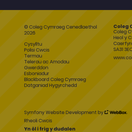
Coleg 
© Coleg Cymraeg Cenedlaethol
Coleg C
2026
Heol y C
Caerfyr
Cysylltu
SA31 3E
Polisi Cwcis
Termau
www.col
Telerau ac Amodau
Gwerddon
Esboniadur
Blackboard Coleg Cymraeg
Datganiad Hygyrchedd
Symfony Website Development by
Rheoli Cwcis
Yn ôl i frig y dudalen