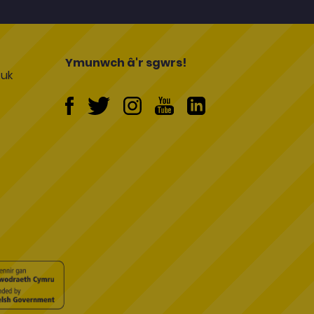
l
Ymunwch â'r sgwrs!
uk