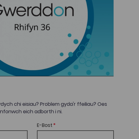
dych chi eisiau? Problem gyda'r ffeiliau? Oes
onwch eich adborth i ni.
E-Bost