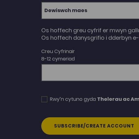
Dewiswch maes
Os hoffech greu cyfrif er mwyn gall
Os hoffech danysgrifio i dderbyn 
Creu Cyfrinair
8-12 cymeriad
Rwy’n cytuno gyda
Thelerau ac A
SUBSCRIBE/CREATE ACCOUNT