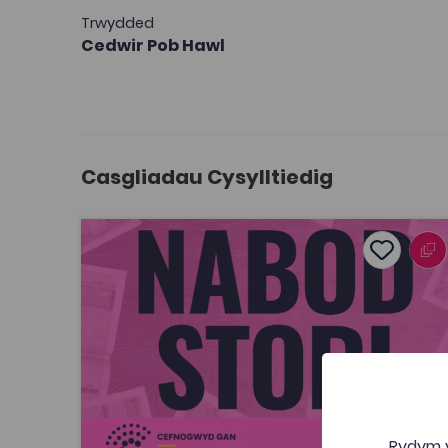
Trwydded
Cedwir Pob Hawl
Casgliadau Cysylltiedig
Nabod Stori
Add to f
Dyddiad cyhoeddi: 2026
Add to fav
Nabod Stori
Tagiau
Cymraeg
Newyddiaduraeth a Chyfathrebu
Cyfathrebu
Adnodd yw hwn i helpu myfyrwyr a disgyblion
Rydym y