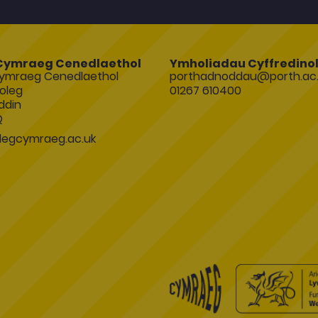
Cymraeg Cenedlaethol
Ymholiadau Cyffredino
ymraeg Cenedlaethol
porthadnoddau@porth.ac.
oleg
01267 610400
ddin
Q
egcymraeg.ac.uk