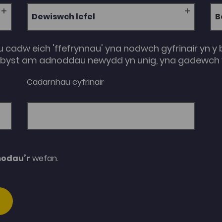
Dewiswch lefel
u cadw eich 'ffefrynnau' yna nodwch gyfrinair yn y 
e-byst am adnoddau newydd yn unig, yna gadewch y
Cadarnhau cyfrinair
modau’r
wefan.