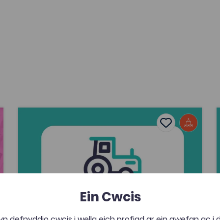
Ynni Adnewyddol - manteision i weithio ar y tir
B
avourites
Add to favour
Dyddiad cyhoeddi: 2026
ourites
Add to favourite
Ynni Adnewyddol - manteision i
weithio ar y tir
Tagiau
Daearyddiaeth
Astudiaethau Busnes
Amaethyddiaeth
Amgylchedd
Ein Cwcis
Cyflwyniad gan Dr Paula Roberts ar sut mae
n defnyddio cwcis i wella eich profiad ar ein gwefan ac i
ynni adnewyddol fod o fudd i ffermwyr a