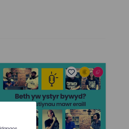
eth yw ystyr bywyd? ... a chwestiynau mawr eraill
ites
Add to favourites
Dyddiad cyhoeddi: 2025
s
Add to favourites
Beth yw ystyr bywyd? ... a chwestiynau
mawr eraill
Tagiau
Athroniaeth
Astudiaethau Crefyddol
Hanes
Gwleidyddiaeth
Cymdeithaseg a Pholisi Cymdeithasol
Daearyddiaeth ddynol
 ddangos