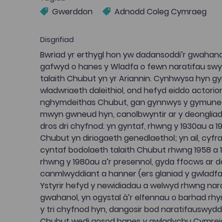
Gwerddon
Adnodd Coleg Cymraeg
Disgrifiad
Bwriad yr erthygl hon yw dadansoddi’r gwahano
gafwyd o hanes y Wladfa o fewn naratifau swy
talaith Chubut yn yr Ariannin. Cynhwysa hyn g
wladwriaeth daleithiol, ond hefyd eiddo actorion
nghymdeithas Chubut, gan gynnwys y gymuned 
mwyn gwneud hyn, canolbwyntir ar y deonglia
dros dri chyfnod: yn gyntaf, rhwng y 1930au a 
Chubut yn diriogaeth genedlaethol; yn ail, cyf
cyntaf bodolaeth talaith Chubut rhwng 1958 a 19
rhwng y 1980au a’r presennol, gyda ffocws ar d
canmlwyddiant a hanner (ers glaniad y gwladfa
Ystyrir hefyd y newidiadau a welwyd rhwng nar
gwahanol, yn ogystal â’r elfennau o barhad rh
y tri chyfnod hyn, dangosir bod naratifauswydd
Chubut wedi gosod hanes y gwladychu Cymreig