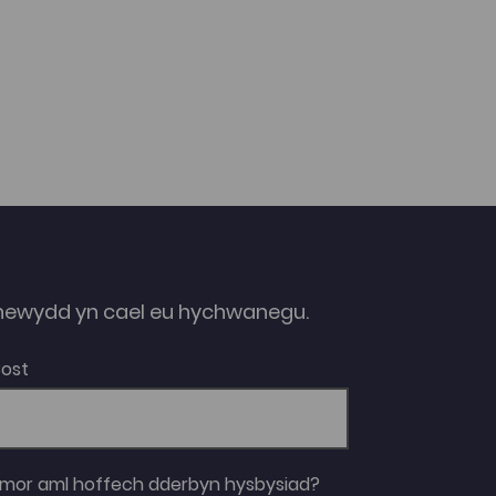
gyda cherddoriaeth wreiddiol, gan Osian
Gwynedd.
ewydd yn cael eu hychwanegu.
Bost
 mor aml hoffech dderbyn hysbysiad?