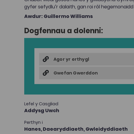
gyfer sefydlu’r dalaith, gan roi rôl hegemonaidd
Awdur: Guillermo Williams
Dogfennau a dolenni:
Agor yr erthygl
Gwefan Gwerddon
Lefel y Casgliad
Addysg Uwch
Perthyn i
Hanes,
Daearyddiaeth,
Gwleidyddiaeth