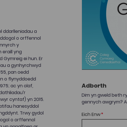
l ddarlleniadau a
ddogol o orffennol
ynnyrch y
 eraill yng
Gymreig ei hun. Er
dau a gynhyrchwyd
1955, pan oedd
ran o flynyddoedd
Adborth
75; ac yn olaf,
dathliadau’r
Dim yn gweld beth ry
wyr cyntaf) yn 2015.
gennych awgrym? Anf
atifau hanesyddol
yngddynt. Trwy gydol
Eich Enw
ogol o orffennol
 yn gonglfaen ar