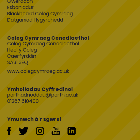
Gwerddon
Esboniadur
Blackboard Coleg Cymraeg
Datganiad Hygyrchedd
Coleg Cymraeg Cenedlaethol
Coleg Cymraeg Cenedlaethol
Heol y Coleg
Caerfyrddin
SA31 3EQ
www.colegcymraeg.ac.uk
Ymholiadau Cyffredinol
porthadnoddau@porth.ac.uk
01267 610400
Ymunwch â'r sgwrs!