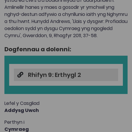
ystod eu cwrs a'u bodlonrwydd â'r ddarpariaeth.
Amlinellir hanes y maes a gosodir yr ymchwil yng
nghyd-destun adfywio a chynllunio iaith yng Nghymru
a thu hwnt. Hunydd Andrews, 'Llais y dysgwr: Profiadau
oedolion sydd yn dysgu Cymraeg yng ngogledd
Cymru', Gwerddon, 9, Rhagfyr 2011, 37-58.
Dogfennau a dolenni:
Rhifyn 9: Erthygl 2
Lefel y Casgliad
Addysg Uwch
Perthyn i
Cymraeg