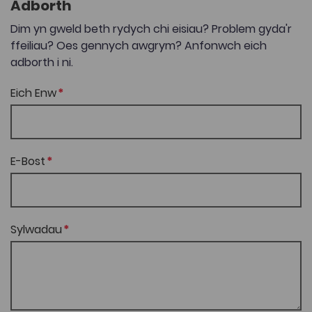
Adborth
Dim yn gweld beth rydych chi eisiau? Problem gyda'r
ffeiliau? Oes gennych awgrym? Anfonwch eich
adborth i ni.
Eich Enw
E-Bost
Sylwadau