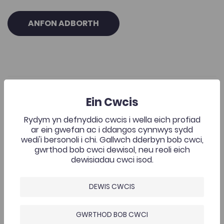
ANFON ADBORTH
Casgliadau Cysylltiedig
Ein Cwcis
Rydym yn defnyddio cwcis i wella eich profiad
T. Robin Chapman a Dafydd Sills-Jones, 'Ar wasgar hyd y 
ar ein gwefan ac i ddangos cynnwys sydd
Add to favourite
wedi'i bersonoli i chi. Gallwch dderbyn bob cwci,
Dyddiad cyhoeddi: 2011
Add to favourites
gwrthod bob cwci dewisol, neu reoli eich
T. Robin Chapman a Dafydd Sills-Jones, 'Ar
dewisiadau cwci isod.
wasgar hyd y fro': Arbrawf mewn darllen
rhyngddisgyblaethol' (2011)...
DEWIS CWCIS
1.9K
Tagiau
Cymraeg
Teledu a Chyfryngau
GWRTHOD BOB CWCI