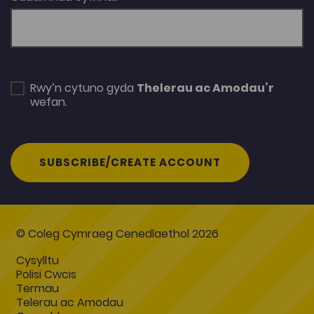
Rwy’n cytuno gyda
Thelerau ac Amodau’r
wefan.
SUBSCRIBE/CREATE ACCOUNT
© Coleg Cymraeg Cenedlaethol 2026
Cysylltu
Polisi Cwcis
Termau
Telerau ac Amodau