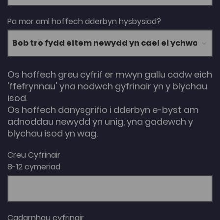
Pa mor aml hoffech dderbyn hysbysiad?
Os hoffech greu cyfrif er mwyn gallu cadw eich
'ffefrynnau' yna nodwch gyfrinair yn y blychau
isod.
Os hoffech danysgrifio i dderbyn e-byst am
adnoddau newydd yn unig, yna gadewch y
blychau isod yn wag.
Creu Cyfrinair
8-12 cymeriad
Cadarnhau cyfrinair