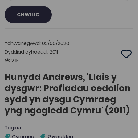
CHWILIO
Ychwanegwyd: 03/06/2020
Dyddiad cyhoeddi: 2011
Add 
2.1K
Hunydd Andrews, 'Llais y
dysgwr: Profiadau oedolion
sydd yn dysgu Cymraeg
yng ngogledd Cymru' (2011)
Tagiau
Cymraeg
Gwerddon