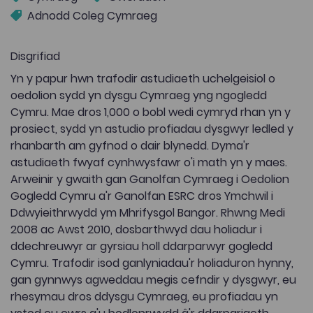
Adnodd Coleg Cymraeg
Disgrifiad
Yn y papur hwn trafodir astudiaeth uchelgeisiol o
oedolion sydd yn dysgu Cymraeg yng ngogledd
Cymru. Mae dros 1,000 o bobl wedi cymryd rhan yn y
prosiect, sydd yn astudio profiadau dysgwyr ledled y
rhanbarth am gyfnod o dair blynedd. Dyma'r
astudiaeth fwyaf cynhwysfawr o'i math yn y maes.
Arweinir y gwaith gan Ganolfan Cymraeg i Oedolion
Gogledd Cymru a'r Ganolfan ESRC dros Ymchwil i
Ddwyieithrwydd ym Mhrifysgol Bangor. Rhwng Medi
2008 ac Awst 2010, dosbarthwyd dau holiadur i
ddechreuwyr ar gyrsiau holl ddarparwyr gogledd
Cymru. Trafodir isod ganlyniadau'r holiaduron hynny,
gan gynnwys agweddau megis cefndir y dysgwyr, eu
rhesymau dros ddysgu Cymraeg, eu profiadau yn