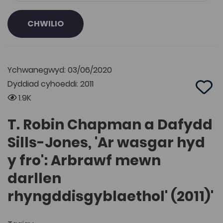
CHWILIO
Ychwanegwyd: 03/06/2020
Dyddiad cyhoeddi: 2011
Add 
1.9K
T. Robin Chapman a Dafydd
Sills-Jones, 'Ar wasgar hyd
y fro': Arbrawf mewn
darllen
rhyngddisgyblaethol' (2011)'