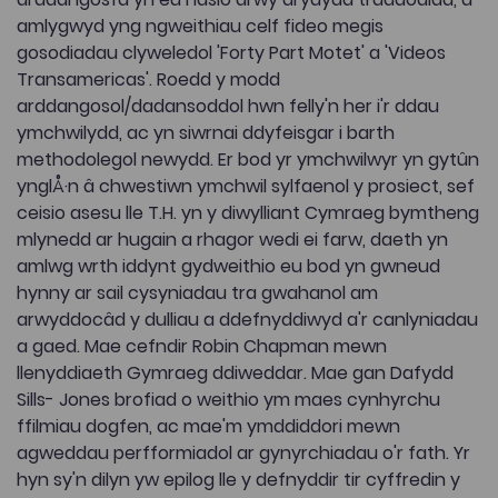
amlygwyd yng ngweithiau celf fideo megis
gosodiadau clyweledol 'Forty Part Motet' a 'Videos
Transamericas'. Roedd y modd
arddangosol/dadansoddol hwn felly'n her i'r ddau
ymchwilydd, ac yn siwrnai ddyfeisgar i barth
methodolegol newydd. Er bod yr ymchwilwyr yn gytûn
ynglÅ·n â chwestiwn ymchwil sylfaenol y prosiect, sef
ceisio asesu lle T.H. yn y diwylliant Cymraeg bymtheng
mlynedd ar hugain a rhagor wedi ei farw, daeth yn
amlwg wrth iddynt gydweithio eu bod yn gwneud
hynny ar sail cysyniadau tra gwahanol am
arwyddocâd y dulliau a ddefnyddiwyd a'r canlyniadau
a gaed. Mae cefndir Robin Chapman mewn
llenyddiaeth Gymraeg ddiweddar. Mae gan Dafydd
Sills- Jones brofiad o weithio ym maes cynhyrchu
ffilmiau dogfen, ac mae'm ymddiddori mewn
agweddau perfformiadol ar gynyrchiadau o'r fath. Yr
hyn sy'n dilyn yw epilog lle y defnyddir tir cyffredin y