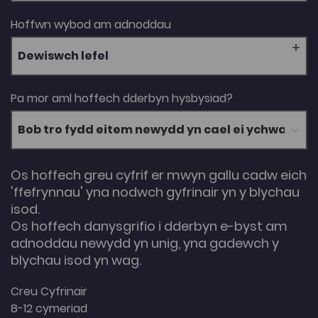
Hoffwn wybod am adnoddau
Dewiswch lefel
Pa mor aml hoffech dderbyn hysbysiad?
Os hoffech greu cyfrif er mwyn gallu cadw eich
'ffefrynnau' yna nodwch gyfrinair yn y blychau
isod.
Os hoffech danysgrifio i dderbyn e-byst am
adnoddau newydd yn unig, yna gadewch y
blychau isod yn wag.
Creu Cyfrinair
8-12 cymeriad