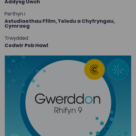
Addysg Uwch
Perthyn i
Astudiaethau Ffilm, Teledu a Chyfryngau,
Cymraeg
Trwydded
Cedwir Pob Hawl