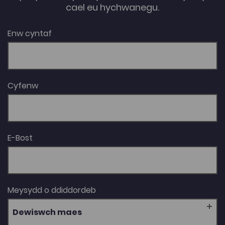
cael eu hychwanegu.
Cymru', Gwerddon, 9, Rhagfyr 2011, 37-58.
Enw cyntaf
Cyfenw
E-Bost
Meysydd o ddiddordeb
Dewiswch maes