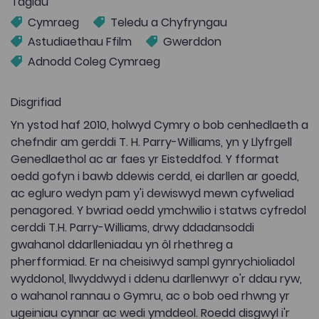
Tagiau
Cymraeg
Teledu a Chyfryngau
Astudiaethau Ffilm
Gwerddon
Adnodd Coleg Cymraeg
Disgrifiad
Yn ystod haf 2010, holwyd Cymry o bob cenhedlaeth a
chefndir am gerddi T. H. Parry-Williams, yn y Llyfrgell
Genedlaethol ac ar faes yr Eisteddfod. Y fformat
oedd gofyn i bawb ddewis cerdd, ei darllen ar goedd,
ac egluro wedyn pam y'i dewiswyd mewn cyfweliad
penagored. Y bwriad oedd ymchwilio i statws cyfredol
cerddi T.H. Parry-Williams, drwy ddadansoddi
gwahanol ddarlleniadau yn ôl rhethreg a
pherfformiad. Er na cheisiwyd sampl gynrychioliadol
wyddonol, llwyddwyd i ddenu darllenwyr o'r ddau ryw,
o wahanol rannau o Gymru, ac o bob oed rhwng yr
ugeiniau cynnar ac wedi ymddeol. Roedd disgwyl i'r