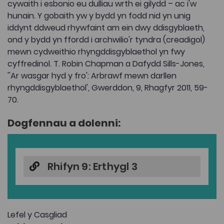
cywaith i esbonio eu dulliau wrth ei gilydd – ac i'w
hunain. Y gobaith yw y bydd yn fodd nid yn unig
iddynt ddweud rhywfaint am ein dwy ddisgyblaeth,
ond y bydd yn ffordd i archwilio'r tyndra (creadigol)
mewn cydweithio rhyngddisgyblaethol yn fwy
cyffredinol. T. Robin Chapman a Dafydd Sills-Jones,
''Ar wasgar hyd y fro': Arbrawf mewn darllen
rhyngddisgyblaethol', Gwerddon, 9, Rhagfyr 2011, 59-
70.
Dogfennau a dolenni:
Rhifyn 9: Erthygl 3
Lefel y Casgliad