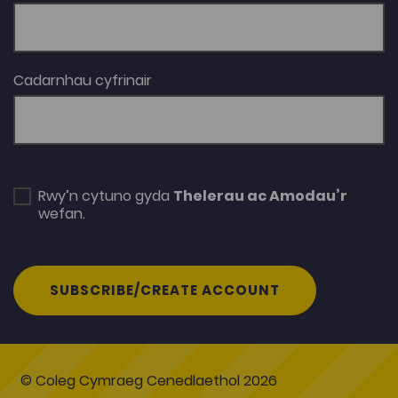
Cadarnhau cyfrinair
Rwy’n cytuno gyda
Thelerau ac Amodau’r
wefan.
SUBSCRIBE/CREATE ACCOUNT
© Coleg Cymraeg Cenedlaethol 2026