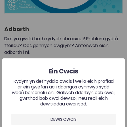
Adborth
Dim yn gweld beth rydych chi eisiau? Problem gyda'r
ffeiliau? Oes gennych awgrym? Anfonwch eich
adborth i ni.
Eich Enw
Ein Cwcis
Rydym yn defnyddio cwcis i wella eich profiad
ar ein gwefan ac i ddangos cynnwys sydd
wedi'i bersonoli i chi. Gallwch dderbyn bob cwci,
E-Bost
gwrthod bob cwci dewisol, neu reoli eich
dewisiadau cwci isod.
DEWIS CWCIS
Sylwadau