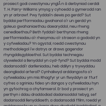
prosiect godi cwestiynau ynglÅ·n â derbyniad cerddi
T. H. Parry-Williams ymysg y cyhoedd a gymerodd ran
yn yr arbrawf. Pwy fyddai'n dewis pa gerdd? Sut
byddai perfformiadau gwahanol o'r un gerdd yn
goleuo gwahaniaethau daearyddol, neu rhwng
cenedlaethau? Beth fyddai'r berthynas rhwng
perfformiadau a'r rhesymau a'r straeon a gododd yn
y cyfweliadau? Yn ogystal, roedd cwestiynau
methodolegol i'w datrys ar draws gagendor
rhyngddisgyblaethol. Sut byddai technegau
clyweledol a llenyddol yn cyd-fynd? Sut byddai modd
dadansoddi'r darlleniadau, heb ddilyn y trywyddau
deongliadol arferol? Cynhaliwyd arddangosfa o'r
cyfweliadau ym mis Rhagfyr yr un flwyddyn ar ffurf
cyfres o sgriniau fideo yn dangos y cyfweliadau hyn
yn gyfochrog a chyfamserol. Er bod y prosiect yn
perthyn i ddau draddodiad dadansoddol tebyg, sef
dadansoddi llenyddiaeth, a dadansoddi ffilm, roedd yr
arddangosfa yn eu hasio drwy drydydd traddodiad, a