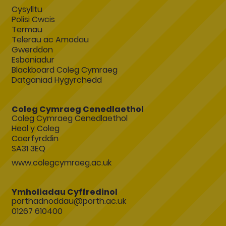
Cysylltu
Polisi Cwcis
Termau
Telerau ac Amodau
Gwerddon
Esboniadur
Blackboard Coleg Cymraeg
Datganiad Hygyrchedd
Coleg Cymraeg Cenedlaethol
Coleg Cymraeg Cenedlaethol
Heol y Coleg
Caerfyrddin
SA31 3EQ
www.colegcymraeg.ac.uk
Ymholiadau Cyffredinol
porthadnoddau@porth.ac.uk
01267 610400