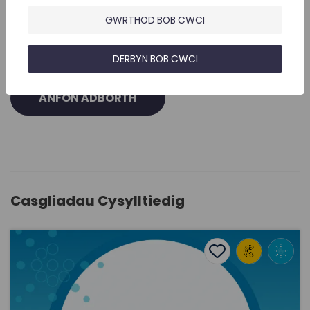
GWRTHOD BOB CWCI
DERBYN BOB CWCI
ANFON ADBORTH
Casgliadau Cysylltiedig
R. Gwynedd Parry, 'Rheithgorau Dwyieithog: Penbleth Gelt
Add to favourite
Dyddiad cyhoeddi: 2011
Add to favourites
R. Gwynedd Parry, 'Rheithgorau Dwyieithog:
Penbleth Geltaidd?' (2011)