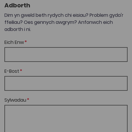
Adborth
Dim yn gweld beth rydych chi eisiau? Problem gyda'r
ffeiliau? Oes gennych awgrym? Anfonwch eich
adborth i ni.
Eich Enw
E-Bost
Sylwadau