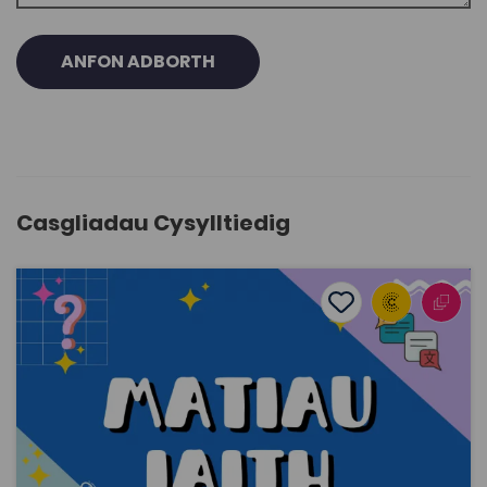
ANFON ADBORTH
Casgliadau Cysylltiedig
Matiau Iaith
Add to favourite
Dyddiad cyhoeddi: 2025
Add to favourites
Matiau Iaith
3.8K
Dwyieithog
Tagiau
Adnodd Coleg Cymraeg
Dyma gasgliad o fatiau iaith sy’n gallu eu defnyddio