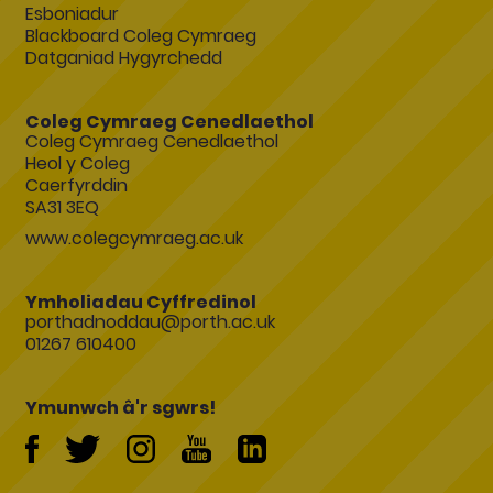
Esboniadur
Blackboard Coleg Cymraeg
Datganiad Hygyrchedd
Coleg Cymraeg Cenedlaethol
Coleg Cymraeg Cenedlaethol
Heol y Coleg
Caerfyrddin
SA31 3EQ
www.colegcymraeg.ac.uk
Ymholiadau Cyffredinol
porthadnoddau@porth.ac.uk
01267 610400
Ymunwch â'r sgwrs!