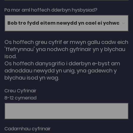
Pa mor aml hoffech dderbyn hysbysiad?
Os hoffech greu cyfrif er mwyn gallu cadw eich
'ffefrynnau' yna nodwch gyfrinair yn y blychau
isod.
Os hoffech danysgrifio i dderbyn e-byst am
adnoddau newydd yn unig, yna gadewch y
blychau isod yn wag.
Creu Cyfrinair
8-12 cymeriad
Cadarnhau cyfrinair