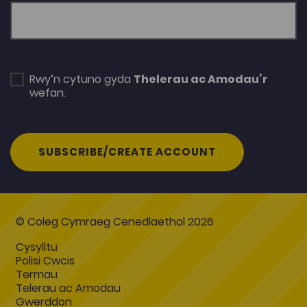
Rwy’n cytuno gyda
Thelerau ac Amodau’r
wefan.
SUBSCRIBE/CREATE ACCOUNT
© Coleg Cymraeg Cenedlaethol 2026
Cysylltu
Polisi Cwcis
Termau
Telerau ac Amodau
Gwerddon