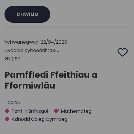
CHWILIO
Ychwanegwyd: 22/04/2020
Dyddiad cyhoeddi: 2020
Add 
2.6K
Pamffledi Ffeithiau a
Fformiwlâu
Tagiau
Pont i'r Brifysgol
Mathemateg
Adnodd Coleg Cymraeg