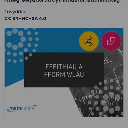
Ffiseg,
Gwyddorau Cyfrifiadurol,
Mathemateg
Trwydded
CC BY-NC-SA 4.0