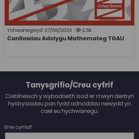
eistedd arholiad TGAU Mathemateg. Ceir pecyn ar
gyfer yr haen sylfaenol a phecyn ar gyfer yr haen
ganolradd. Diolch i Goleg Gwent am rannu'r pecynnau.
Ychwanegwyd: 27/09/2023
2.5K
Canllawiau Adolygu Mathemateg TGAU
AGOR
Tanysgrifio/Creu cyfrif
Cwblhewch y wybodaeth isod er mwyn derbyn
hysbysiadau pan fydd adnoddau newydd yn
cael eu hychwanegu.
Enw cyntaf