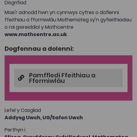
Disgrifiad
Mae'r adnodd hwn yn cynnwys cyfres o daflenni
ffeithiau a fformiwlâu Mathemateg sy'n gyfieithiadau
o rai gwreiddiol y Mathcentre
www.mathcentre.ac.uk
.
Dogfennau a dolenni:
Pamffledi Ffeithiau a
Fformiwlâu
Lefel y Casgliad
Addysg Uwch,
UG/Safon Uwch
Perthyn i