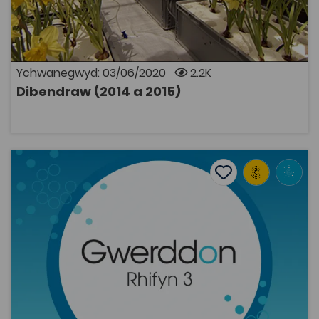
Dibendraw. Oherwydd rhesymau hawlfraint bydd
angen cyfrif Coleg Cymraeg i wylio rhaglenni Archif
S4C. Mae modd ymaelodi ar wefan y Coleg Cymraeg
Cenedlaethol i gael cyfrif.
Ychwanegwyd: 03/06/2020
2.2K
Dibendraw (2014 a 2015)
AGOR
Ben Barr, 'Codi pontydd Cymru' (2008)
Add to favourite
Dyddiad cyhoeddi: 2008
Add to favourites
Ben Barr, 'Codi pontydd Cymru' (2008)
2.2K
Tagiau
Hanes
Ffiseg
Gwerddon
Peirianneg
Adnodd Coleg Cymraeg
Mae'r papur yn adrodd ar dri chyfnod o godi pontydd
yng Nghymru. Roedd y cyfnod cyntaf, o amser y