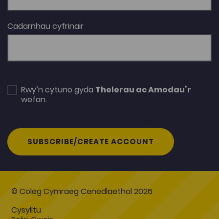
Cadarnhau cyfrinair
Rwy’n cytuno gyda
Thelerau ac Amodau’r
wefan.
SUBSCRIBE/CREATE ACCOUNT
© Coleg Cymraeg Cenedlaethol 2026
Cysylltu