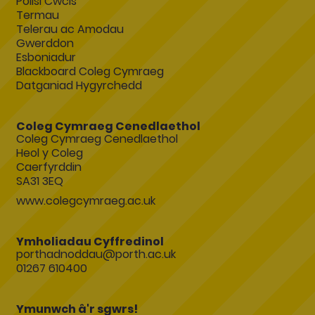
Polisi Cwcis
Termau
Telerau ac Amodau
Gwerddon
Esboniadur
Blackboard Coleg Cymraeg
Datganiad Hygyrchedd
Coleg Cymraeg Cenedlaethol
Coleg Cymraeg Cenedlaethol
Heol y Coleg
Caerfyrddin
SA31 3EQ
www.colegcymraeg.ac.uk
Ymholiadau Cyffredinol
porthadnoddau@porth.ac.uk
01267 610400
Ymunwch â'r sgwrs!