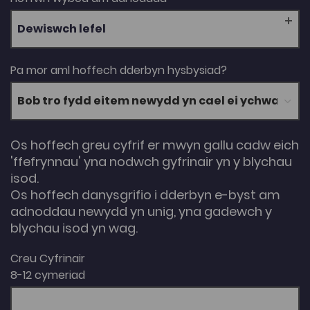
Dewiswch lefel
Pa mor aml hoffech dderbyn hysbysiad?
Os hoffech greu cyfrif er mwyn gallu cadw eich
'ffefrynnau' yna nodwch gyfrinair yn y blychau
isod.
Os hoffech danysgrifio i dderbyn e-byst am
adnoddau newydd yn unig, yna gadewch y
blychau isod yn wag.
Creu Cyfrinair
8-12 cymeriad