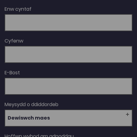
Enw cyntaf
Cyfenw
E-Bost
Meysydd o ddiddordeb
Dewiswch maes
Hoffwn wybod am adnoddau