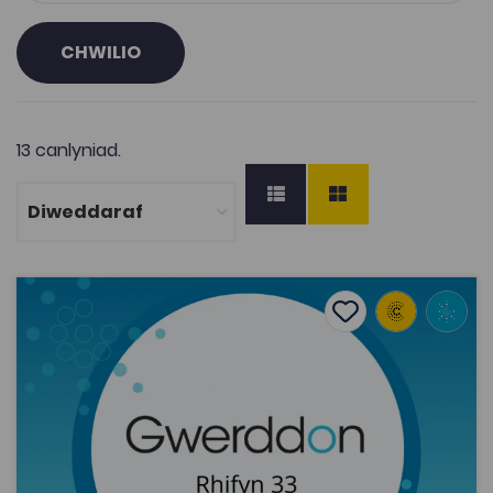
CHWILIO
13 canlyniad.
Hywel Turner Evans, Aled Isaac, ‘Cronni Plasma o Bositron
Add to favourite
Dyddiad cyhoeddi: 2021
Add to favourites
Hywel Turner Evans, Aled Isaac, ‘Cronni
Plasma o Bositronau’ (2021)
2K
Cymraeg Yn Unig
Tagiau
Ffiseg
Gwerddon
Adnodd Coleg Cymraeg