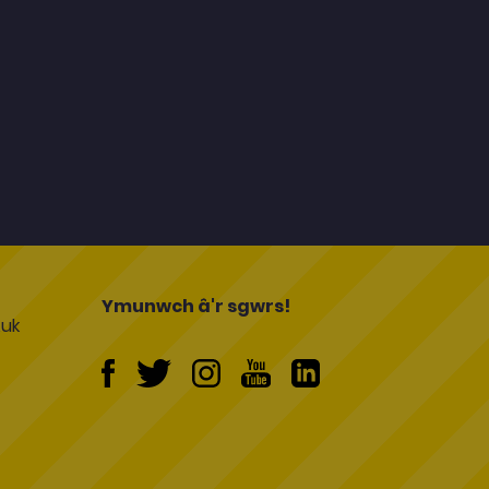
l
Ymunwch â'r sgwrs!
uk