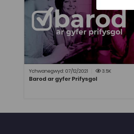
Barod ar gyfer Prifysgol
Mae Barod ar gyfer Prifysgol yn hwb sy'n
hawdd ei ddefnyddio, p'un a ydych ar fin
symud ymlaen i addysg lefel prifysgol, neu'n
cefnogi rhywun sy'n gwneud hynny - efallai
fel rhiant, athro, gofalwr neu gynghorydd.
Gallwch chwilio yn ôl pwnc – fel sgiliau
astudio, llesiant ac iechyd meddwl, neu fywyd
myfyrwyr – yn ôl sefydliad, ac yn ôl maes
pwnc, fel y gallwch fod yn siŵr o fynd yn syth
i'r adnoddau sydd eu hangen arnoch.
Ychwanegwyd: 07/12/2021
3.5K
Barod ar gyfer Prifysgol
AGOR