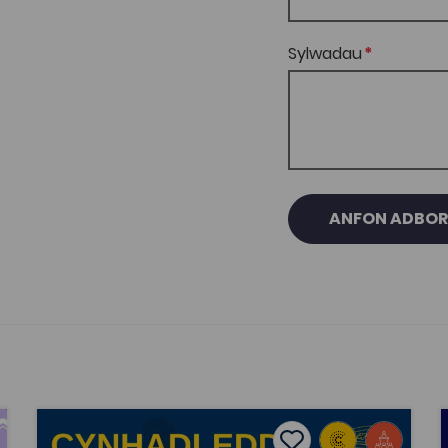
Sylwadau
ANFON ADBO
Cynhadledd Wyddonol 2023
tes
Add to favourites