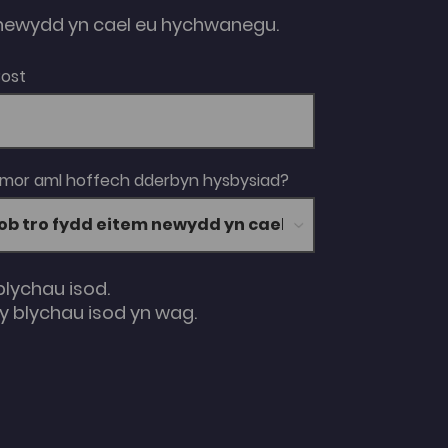
ewydd yn cael eu hychwanegu.
Bost
 mor aml hoffech dderbyn hysbysiad?
blychau isod.
 blychau isod yn wag.