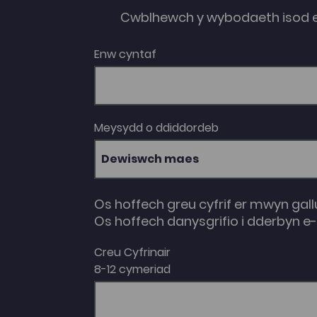
Cwblhewch y wybodaeth isod 
Enw cyntaf
Meysydd o ddiddordeb
Dewiswch maes
Os hoffech greu cyfrif er mwyn gall
Os hoffech danysgrifio i dderbyn 
Creu Cyfrinair
8-12 cymeriad