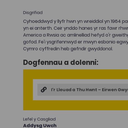
Disgrifiad
Cyhoeddwyd y llyfr hwn yn wreiddiol yn 1964 pan 
yn ei anterth. Ceir ynddo hanes yr ras fawr rhw
America a Rwsia ac amlinelliad hefyd o'r gweith
gofod. Fe'i ysgrifennwyd er mwyn esbonio egwy
Cymro cyffredin heb gefndir gwyddonol.
Dogfennau a dolenni:
I'r Lleuad a Thu Hwnt – Eirwen Gw
Lefel y Casgliad
Addysg Uwch