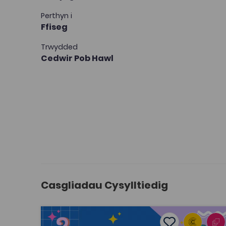
Perthyn i
Ffiseg
Trwydded
Cedwir Pob Hawl
Casgliadau Cysylltiedig
Matiau Iaith
Add to favouri