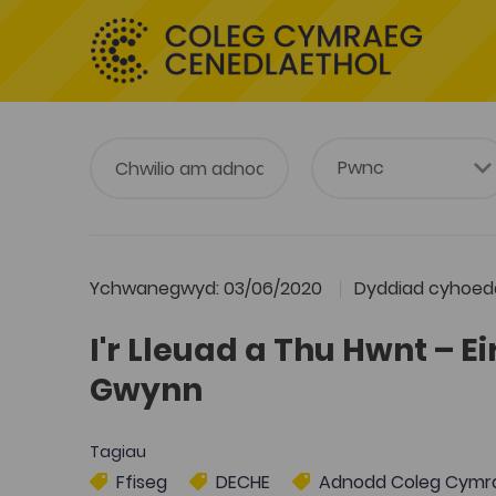
Ychwanegwyd: 03/06/2020
Dyddiad cyhoedd
I'r Lleuad a Thu Hwnt – E
Gwynn
Tagiau
Ffiseg
DECHE
Adnodd Coleg Cymr