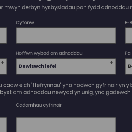
Porth Adnoddau. Cystadleuaeth Posteri
er mwyn derbyn hysbysiadau pan fydd adnoddau n
Dylai’r poster fynegi syniad gwyddonol trwy
gyfrwng y Gymraeg. Gellir defnyddio poster
sydd eisoes wedi cael ei greu yn barod fel
Cyfenw
E-
rhan o fodiwl. Bydd dwy gystadleuaeth
poster; un i fyfyrwyr israddedig ac un i
fyfyrwyr ôl-raddedig. Bydd gwobr o £50 yr un
i enillwyr y ddau gategori.
Hoffwn wybod am adnoddau
Pa
Dewiswch lefel
u cadw eich 'ffefrynnau' yna nodwch gyfrinair yn y 
e-byst am adnoddau newydd yn unig, yna gadewch y
Cadarnhau cyfrinair