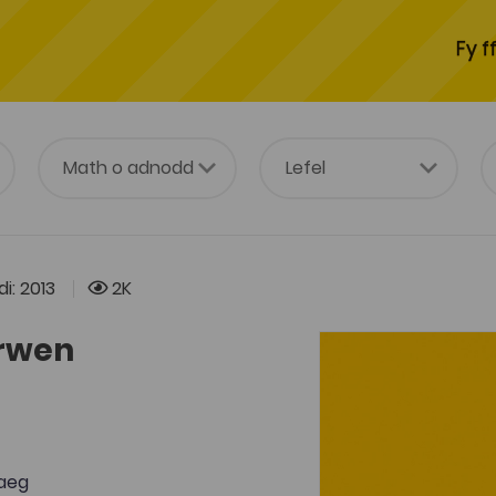
Fy f
i: 2013
2K
irwen
aeg