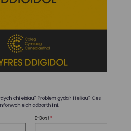
dych chi eisiau? Problem gyda'r ffeiliau? Oes
onwch eich adborth i ni.
E-Bost