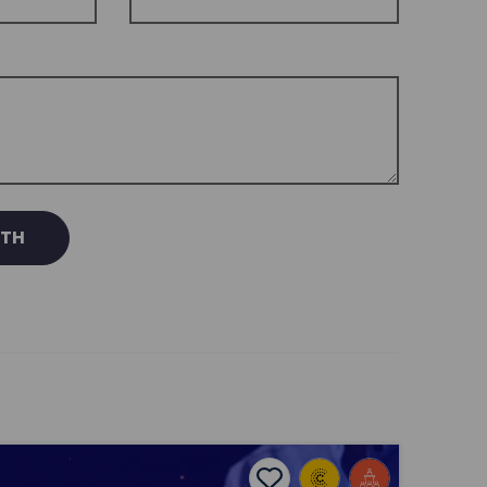
RTH
Cynhadledd Wyddonol 2022
Add to favourites