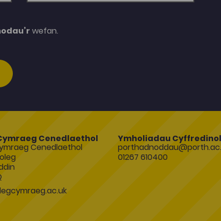
modau’r
wefan.
Cymraeg Cenedlaethol
Ymholiadau Cyffredino
ymraeg Cenedlaethol
porthadnoddau@porth.ac.
oleg
01267 610400
ddin
Q
egcymraeg.ac.uk