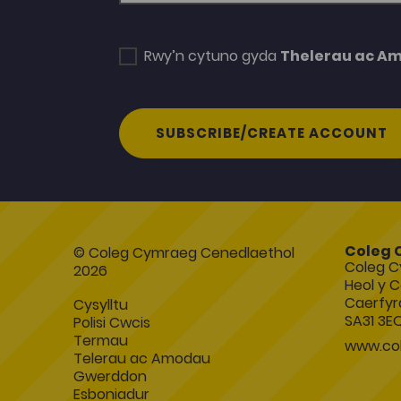
Rwy’n cytuno gyda
Thelerau ac A
SUBSCRIBE/CREATE ACCOUNT
Coleg 
© Coleg Cymraeg Cenedlaethol
Coleg C
2026
Heol y C
Caerfyr
Cysylltu
SA31 3E
Polisi Cwcis
Termau
www.col
Telerau ac Amodau
Gwerddon
Esboniadur