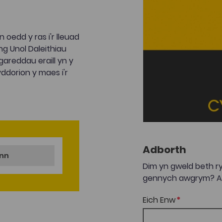
oedd y ras i'r lleuad
ng Unol Daleithiau
gareddau eraill yn y
ddorion y maes i'r
Adborth
ynn
Dim yn gweld beth ry
gennych awgrym? Anf
Eich Enw