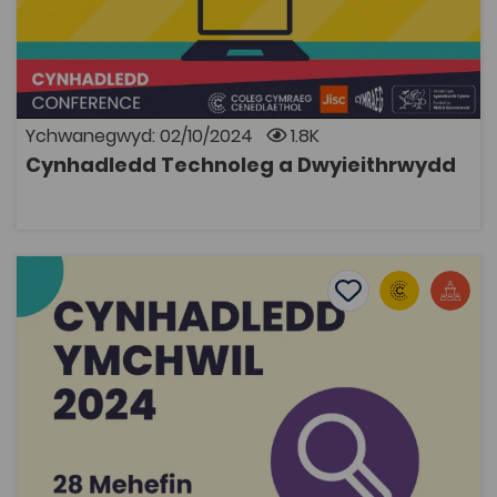
Recordiadau o'r sesiynau a gynhaliwyd yn y
Gynhadledd Technoleg a Dwyieithrywdd eleni. Roedd y
gynhadledd yn ymdrin ag agweddau yn ymwneud
â ddefnyddio technoleg i ddarparu’n ddwyieithog ac
yn Gymraeg yn y sectorau addysg uwch, addysg
bellach a phrentisiaethau.
Ychwanegwyd: 02/10/2024
1.8K
Cynhadledd Technoleg a Dwyieithrwydd
AGOR
Cynhadledd Ymchwil 2024
Add to favourite
Dyddiad cyhoeddi: 2024
Add to favourites
Cynhadledd Ymchwil 2024
4.6K
Cymraeg Yn Unig
Tagiau
Rhaglen Sgiliau Ymchwil
Rhaglen Datblygu Staff
Cynhadledd
Adnodd Coleg Cymraeg