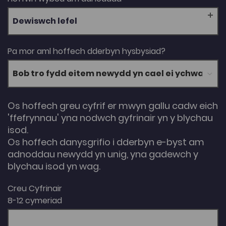
Dewiswch lefel
Pa mor aml hoffech dderbyn hysbysiad?
Os hoffech greu cyfrif er mwyn gallu cadw eich
'ffefrynnau' yna nodwch gyfrinair yn y blychau
isod.
Os hoffech danysgrifio i dderbyn e-byst am
adnoddau newydd yn unig, yna gadewch y
blychau isod yn wag.
Creu Cyfrinair
8-12 cymeriad