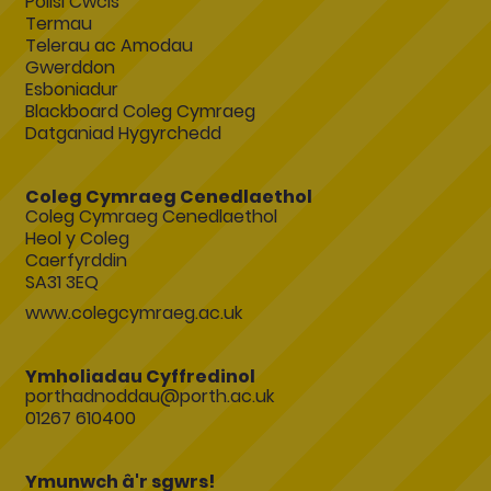
Polisi Cwcis
Termau
Telerau ac Amodau
Gwerddon
Esboniadur
Blackboard Coleg Cymraeg
Datganiad Hygyrchedd
Coleg Cymraeg Cenedlaethol
Coleg Cymraeg Cenedlaethol
Heol y Coleg
Caerfyrddin
SA31 3EQ
www.colegcymraeg.ac.uk
Ymholiadau Cyffredinol
porthadnoddau@porth.ac.uk
01267 610400
Ymunwch â'r sgwrs!