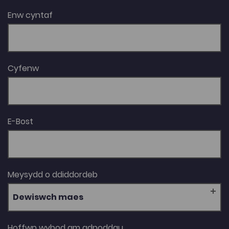
Enw cyntaf
Cyfenw
E-Bost
Meysydd o ddiddordeb
Dewiswch maes
Hoffwn wybod am adnoddau