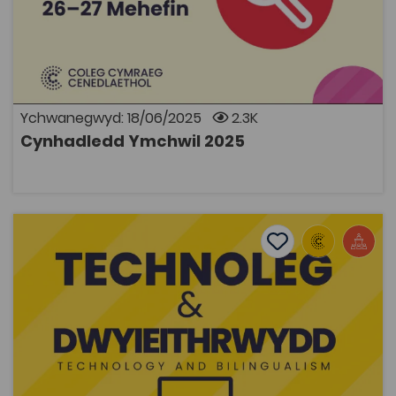
Cynhadledd
Cynhaliwyd y Gynhadledd Ymchwil ar 26–27 Mehefin
ym Mhrifysgol Aberystwyth a'r Llyfrgell Genedlaethol,
ac fe’i ffrydiwyd ar sianel YouTube y Coleg. Mae
modd gweld recordiadau o'r sesiynau a chopiau o'r
posteri ymchwil drwy glicio ar y dolenni isod.
Ychwanegwyd: 18/06/2025
2.3K
Cynhadledd Ymchwil 2025
AGOR
Cynhadledd Technoleg a Dwyieithrwydd
Add to favourite
Dyddiad cyhoeddi: 2024
Add to favourites
Cynhadledd Technoleg a Dwyieithrwydd
1.8K
Cymraeg Yn Unig
Tagiau
Addysg Ôl-16
Cynhadledd
Adnodd Coleg Cymraeg