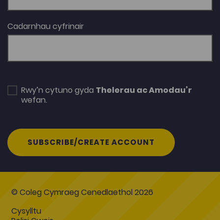
Cadarnhau cyfrinair
Rwy’n cytuno gyda
Thelerau ac Amodau’r
wefan.
SUBSCRIBE/CREATE ACCOUNT
© Coleg Cymraeg Cenedlaethol 2026
Cysylltu