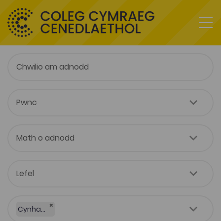
×
Cynhadledd