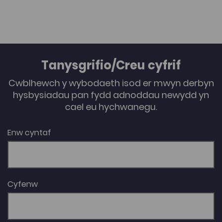
Tanysgrifio/Creu cyfrif
Cwblhewch y wybodaeth isod er mwyn derbyn
hysbysiadau pan fydd adnoddau newydd yn
cael eu hychwanegu.
Enw cyntaf
Cyfenw