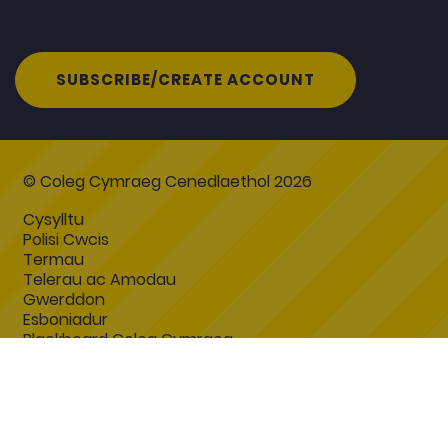
SUBSCRIBE/CREATE ACCOUNT
© Coleg Cymraeg Cenedlaethol 2026
Cysylltu
Polisi Cwcis
Termau
Telerau ac Amodau
Gwerddon
Esboniadur
Blackboard Coleg Cymraeg
Datganiad Hygyrchedd
Coleg Cymraeg Cenedlaethol
Coleg Cymraeg Cenedlaethol