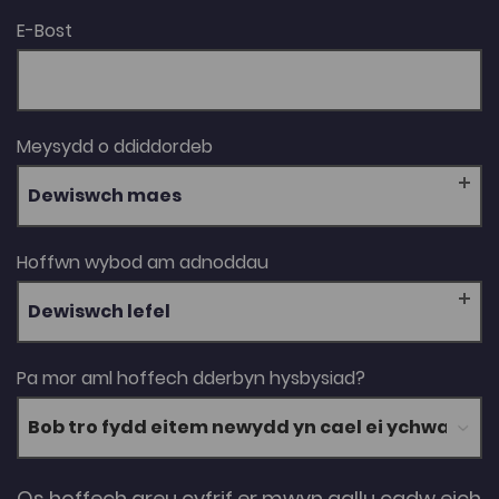
E-Bost
Meysydd o ddiddordeb
Dewiswch maes
Hoffwn wybod am adnoddau
Dewiswch lefel
Pa mor aml hoffech dderbyn hysbysiad?
Os hoffech greu cyfrif er mwyn gallu cadw eich