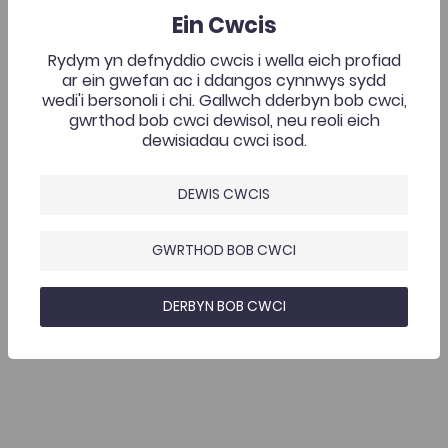
Ein Cwcis
Adnodd Coleg Cymraeg
Cynhaliwyd Cynhadledd Wyddonol 2019 yng
Rydym yn defnyddio cwcis i wella eich profiad
Nghanolfan Medrus, Prifysgol Aberystwyth, ar 6
ar ein gwefan ac i ddangos cynnwys sydd
Mehefin 2019. Roedd y gynhadledd yn gyfle i gyflwyno'r
wedi'i bersonoli i chi. Gallwch dderbyn bob cwci,
Ychwanegwyd: 03/06/2020
2.7K
ymchwil gwyddonol ddiweddaraf trwy gyfrwng y
gwrthod bob cwci dewisol, neu reoli eich
Cynhadledd Wyddonol 2019
Gymraeg. Yma ceir casgliad o gyflwyniadau a fideos
dewisiadau cwci isod.
AGOR
o'r gynhadledd.
DEWIS CWCIS
GWRTHOD BOB CWCI
DERBYN BOB CWCI