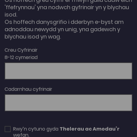
'ffefrynnau' yna nodwch gyfrinair yn y blychau
isod.
Os hoffech danysgrifio i dderbyn e-byst am
adnoddau newydd yn unig, yna gadewch y
blychau isod yn wag.
Creu Cyfrinair
8-12 cymeriad
Cadarnhau cyfrinair
Rwy’n cytuno gyda
Thelerau ac Amodau’r
wefan.