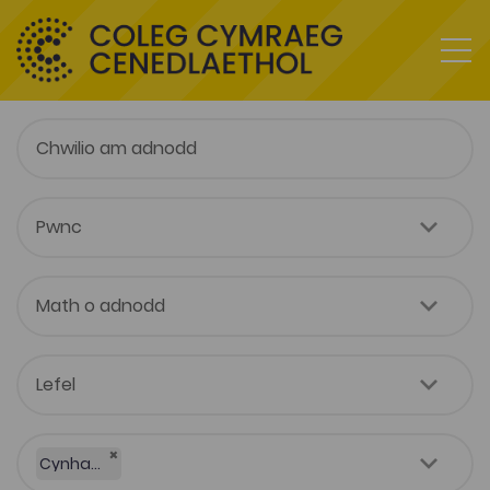
×
Cynhadledd Wyddonol