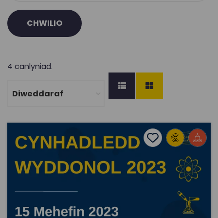
CHWILIO
4 canlyniad.
Cynhadledd Wyddonol 2023
Add to favourite
Dyddiad cyhoeddi: 2023
Add to favourites
Cynhadledd Wyddonol 2023
2.9K
Dwyieithog
Tagiau
Cynhadledd Wyddonol
Cynhadledd
Adnodd Coleg Cymraeg