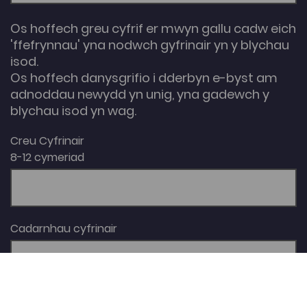
Os hoffech greu cyfrif er mwyn gallu cadw eich
'ffefrynnau' yna nodwch gyfrinair yn y blychau
isod.
Os hoffech danysgrifio i dderbyn e-byst am
adnoddau newydd yn unig, yna gadewch y
blychau isod yn wag.
Creu Cyfrinair
8-12 cymeriad
Cadarnhau cyfrinair