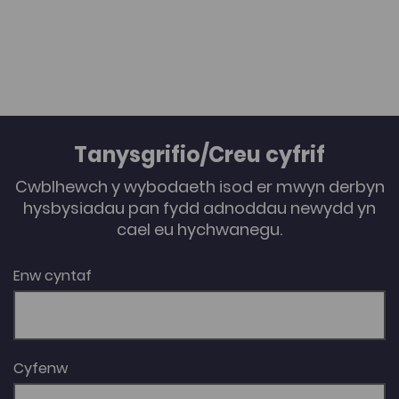
Tanysgrifio/Creu cyfrif
Cwblhewch y wybodaeth isod er mwyn derbyn
hysbysiadau pan fydd adnoddau newydd yn
cael eu hychwanegu.
Enw cyntaf
Cyfenw