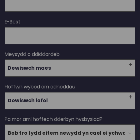
E-Bost
Meysydd o ddiddordeb
Dewiswch maes
Hoffwn wybod am adnoddau
Dewiswch lefel
Pa mor aml hoffech dderbyn hysbysiad?