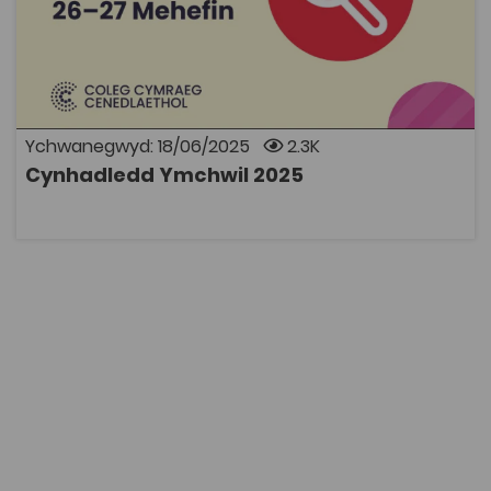
Cynhadledd
Cynhaliwyd y Gynhadledd Ymchwil ar 26–27 Mehefin
ym Mhrifysgol Aberystwyth a'r Llyfrgell Genedlaethol,
ac fe’i ffrydiwyd ar sianel YouTube y Coleg. Mae
modd gweld recordiadau o'r sesiynau a chopiau o'r
posteri ymchwil drwy glicio ar y dolenni isod.
Ychwanegwyd: 18/06/2025
2.3K
Cynhadledd Ymchwil 2025
AGOR