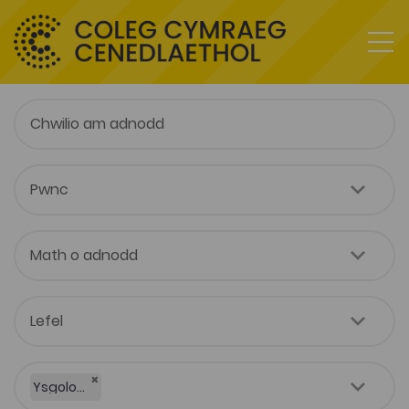
×
Ysgoloriaeth Ymchwil