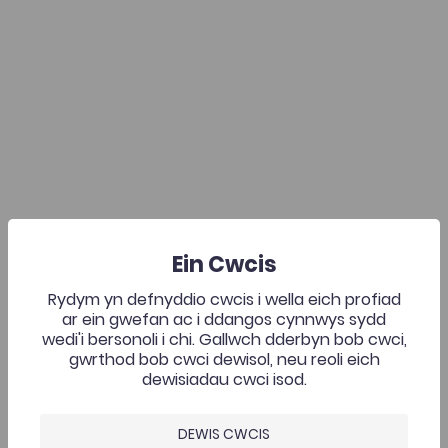
Ein Cwcis
Rydym yn defnyddio cwcis i wella eich profiad
ar ein gwefan ac i ddangos cynnwys sydd
wedi'i bersonoli i chi. Gallwch dderbyn bob cwci,
gwrthod bob cwci dewisol, neu reoli eich
dewisiadau cwci isod.
DEWIS CWCIS