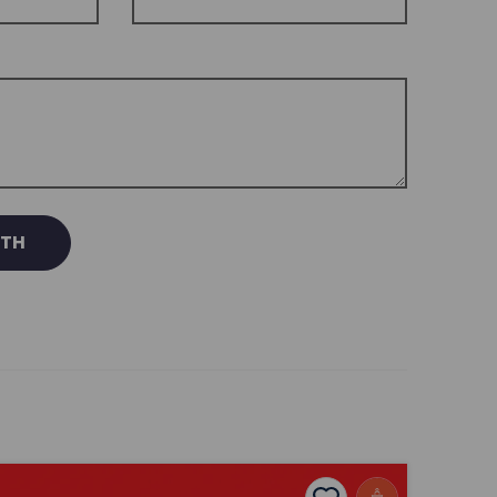
RTH
Nico Dafydd
Cynhadledd Cyfathrebu Chwaraeon Menywod – Gweithio 