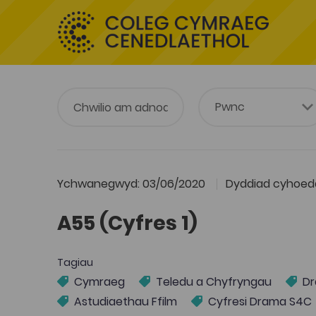
Ychwanegwyd: 03/06/2020
Dyddiad cyhoedd
A55 (Cyfres 1)
Tagiau
Cymraeg
Teledu a Chyfryngau
Dr
Astudiaethau Ffilm
Cyfresi Drama S4C