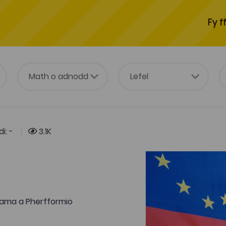
Fy f
i: -
3.1K
ama a Pherfformio