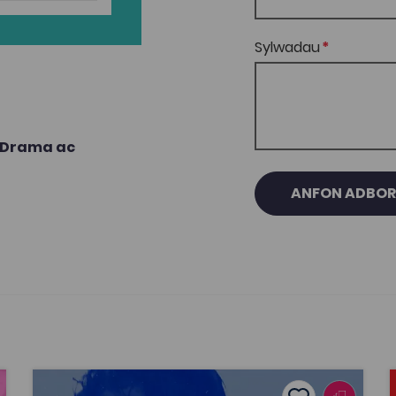
Sylwadau
Drama ac
ANFON ADBO
Lafant, ‘O! Mor Las’ gan Lafant, fideo cerddorol gan 