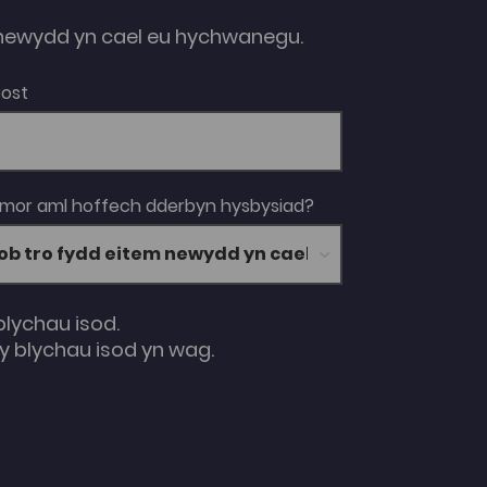
ewydd yn cael eu hychwanegu.
Bost
 mor aml hoffech dderbyn hysbysiad?
blychau isod.
 blychau isod yn wag.