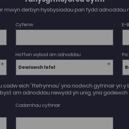
er mwyn derbyn hysbysiadau pan fydd adnoddau n
Cyfenw
E-
Hoffwn wybod am adnoddau
Pa
Dewiswch lefel
u cadw eich 'ffefrynnau' yna nodwch gyfrinair yn y 
e-byst am adnoddau newydd yn unig, yna gadewch y
Cadarnhau cyfrinair