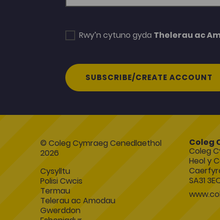
Rwy’n cytuno gyda
Thelerau ac A
SUBSCRIBE/CREATE ACCOUNT
Coleg 
© Coleg Cymraeg Cenedlaethol
Coleg C
2026
Heol y C
Caerfyr
Cysylltu
SA31 3E
Polisi Cwcis
Termau
www.col
Telerau ac Amodau
Gwerddon