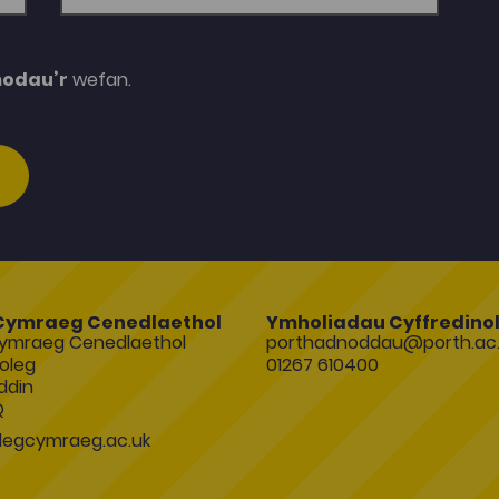
modau’r
wefan.
Cymraeg Cenedlaethol
Ymholiadau Cyffredino
ymraeg Cenedlaethol
porthadnoddau@porth.ac.
oleg
01267 610400
ddin
Q
egcymraeg.ac.uk