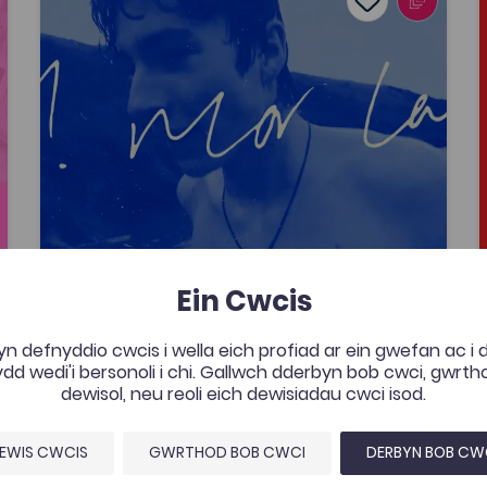
avourites
Add to favour
Dyddiad cyhoeddi: 2026
ourites
Add to favourite
Lafant, ‘O! Mor Las’ gan Lafant, fideo
cerddorol gan Nico Dafydd
Fideo Cerddorol yw’r adnodd a gomisiynwyd
gan y prosiect Fideos Cerddorol Cymraeg
Prifysgol Aberystwyth, wedi gefnogi gan y
Coleg Cymraeg. Mae’r fideo gan un o fandiau
Cymraeg mwyaf cyffrous cyfoes i'w
fwynhau gan gynulleidfa eang.
Ein Cwcis
Ychwanegwyd: 08/05/2026
437
Lafant, ‘O! Mor Las’ gan Lafant,
fideo cerddorol gan Nico Dafydd
AGOR
n defnyddio cwcis i wella eich profiad ar ein gwefan ac i
d wedi'i bersonoli i chi. Gallwch dderbyn bob cwci, gwrt
dewisol, neu reoli eich dewisiadau cwci isod.
EWIS CWCIS
GWRTHOD BOB CWCI
DERBYN BOB CW
tes
es