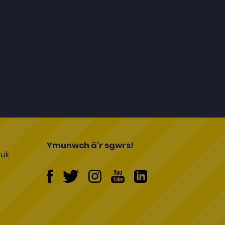
l
Ymunwch â'r sgwrs!
uk