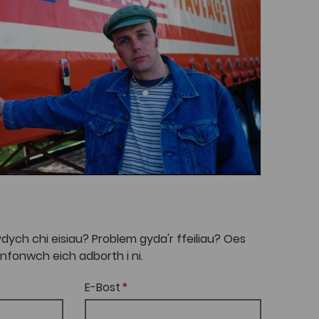
dych chi eisiau? Problem gyda'r ffeiliau? Oes
onwch eich adborth i ni.
E-Bost