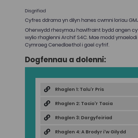
Disgrifiad
Cyfres ddrama yn dilyn hanes cwmni lorïau GMJ
Oherwydd rhesymau hawlfraint bydd angen cyf
wylio rhaglenni Archif S4C. Mae modd ymaelodi
Cymraeg Cenedlaethol i gael cyfrif.
Dogfennau a dolenni:
Rhaglen 1: Talu'r Pris
Rhaglen 2: Tacio'r Tacia
Rhaglen 3: Dargyfeiriad
Rhaglen 4: A Brodyr i'w Gilydd