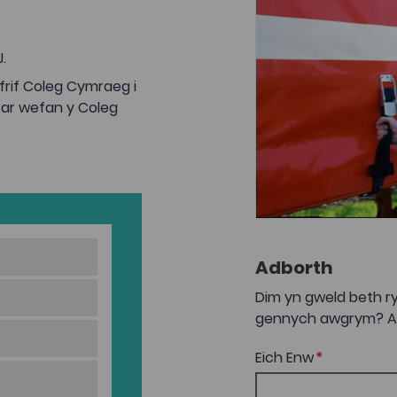
.
rif Coleg Cymraeg i
 ar wefan y Coleg
Adborth
Dim yn gweld beth ry
gennych awgrym? Anf
Eich Enw