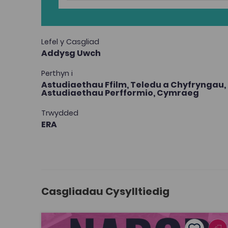
Lefel y Casgliad
Addysg Uwch
Perthyn i
Astudiaethau Ffilm, Teledu a Chyfryngau,
Astudiaethau Perfformio,
Cymraeg
Trwydded
ERA
Casgliadau Cysylltiedig
Nabod Stori