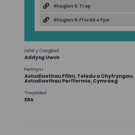
Rhaglen 5: Trap
Rhaglen 6: Ffordd o Fyw
Lefel y Casgliad
Addysg Uwch
Perthyn i
Astudiaethau Ffilm, Teledu a Chyfryngau,
Astudiaethau Perfformio,
Cymraeg
Trwydded
ERA