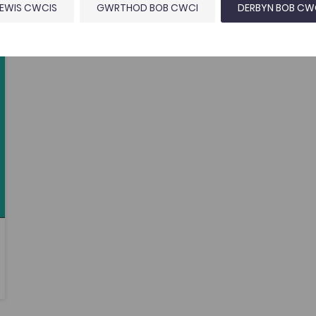
EWIS CWCIS
GWRTHOD BOB CWCI
DERBYN BOB CW
tes
es