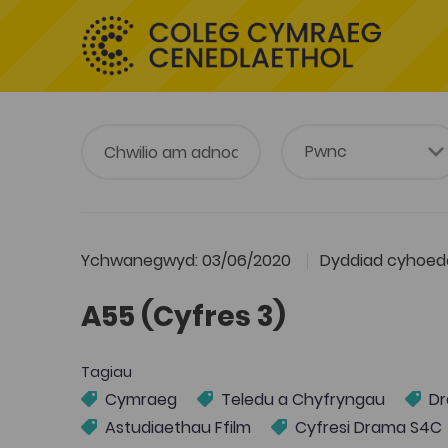
Ychwanegwyd: 03/06/2020
Dyddiad cyhoedd
A55 (Cyfres 3)
Tagiau
Cymraeg
Teledu a Chyfryngau
Dr
Astudiaethau Ffilm
Cyfresi Drama S4C