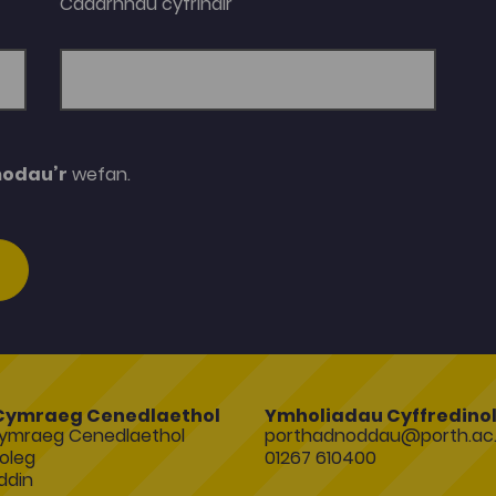
Cadarnhau cyfrinair
modau’r
wefan.
Cymraeg Cenedlaethol
Ymholiadau Cyffredino
ymraeg Cenedlaethol
porthadnoddau@porth.ac.
oleg
01267 610400
ddin