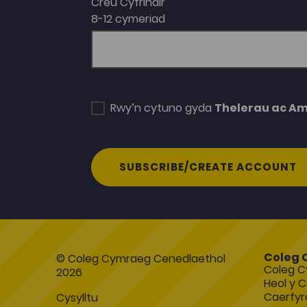
Creu Cyfrinair
8-12 cymeriad
Rwy’n cytuno gyda
Thelerau ac A
SUBSCRIBE/CREATE ACCOUNT
Coleg 
© Coleg Cymraeg Cenedlaethol
Coleg C
2026
Heol y C
Caerfyr
Cysylltu