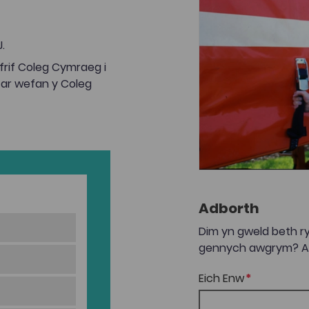
.
rif Coleg Cymraeg i
 ar wefan y Coleg
Adborth
Dim yn gweld beth ry
gennych awgrym? Anf
Eich Enw