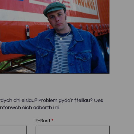
dych chi eisiau? Problem gyda'r ffeiliau? Oes
onwch eich adborth i ni.
E-Bost