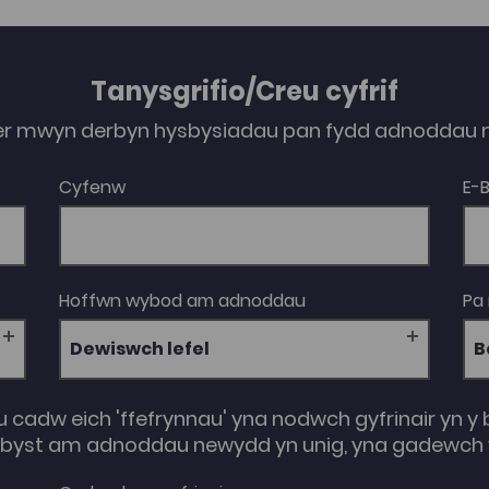
Tanysgrifio/Creu cyfrif
er mwyn derbyn hysbysiadau pan fydd adnoddau n
Cyfenw
E-
Hoffwn wybod am adnoddau
Pa
Dewiswch lefel
u cadw eich 'ffefrynnau' yna nodwch gyfrinair yn y 
e-byst am adnoddau newydd yn unig, yna gadewch y