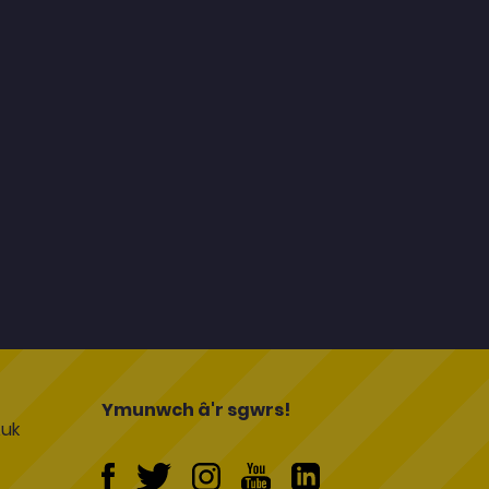
l
Ymunwch â'r sgwrs!
uk