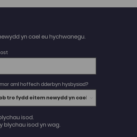
ewydd yn cael eu hychwanegu.
Bost
 mor aml hoffech dderbyn hysbysiad?
blychau isod.
 blychau isod yn wag.