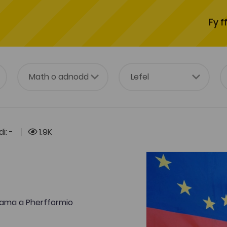
Fy f
i: -
1.9K
ama a Pherfformio