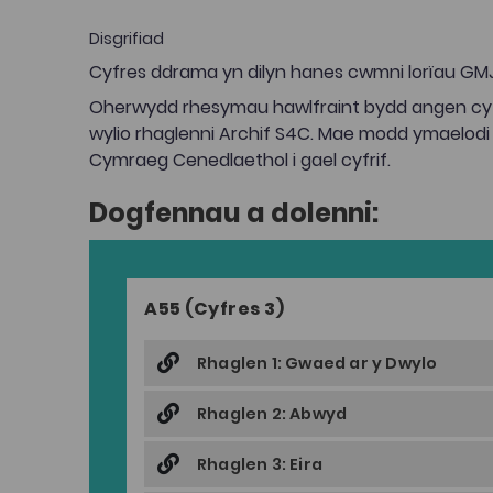
Disgrifiad
Cyfres ddrama yn dilyn hanes cwmni lorïau GMJ
Oherwydd rhesymau hawlfraint bydd angen cyf
wylio rhaglenni Archif S4C. Mae modd ymaelodi
Cymraeg Cenedlaethol i gael cyfrif.
Dogfennau a dolenni:
A55 (Cyfres 3)
Rhaglen 1: Gwaed ar y Dwylo
Rhaglen 2: Abwyd
Rhaglen 3: Eira