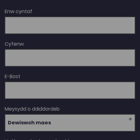
Enw cyntaf
Cyfenw
E-Bost
Meysydd o ddiddordeb
Dewiswch maes