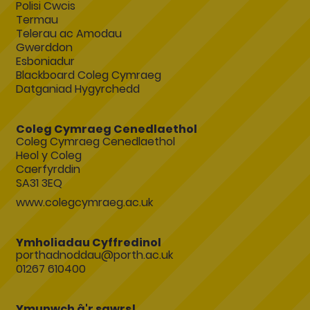
Polisi Cwcis
Termau
Telerau ac Amodau
Gwerddon
Esboniadur
Blackboard Coleg Cymraeg
Datganiad Hygyrchedd
Coleg Cymraeg Cenedlaethol
Coleg Cymraeg Cenedlaethol
Heol y Coleg
Caerfyrddin
SA31 3EQ
www.colegcymraeg.ac.uk
Ymholiadau Cyffredinol
porthadnoddau@porth.ac.uk
01267 610400
Ymunwch â'r sgwrs!