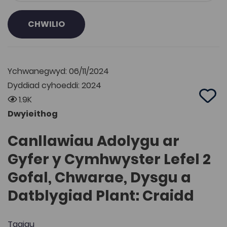
CHWILIO
Ychwanegwyd: 06/11/2024
Dyddiad cyhoeddi: 2024
1.9K
Add 
Dwyieithog
Canllawiau Adolygu ar
Gyfer y Cymhwyster Lefel 2
Gofal, Chwarae, Dysgu a
Datblygiad Plant: Craidd
Tagiau