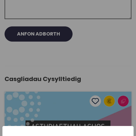
ANFON ADBORTH
Casgliadau Cysylltiedig
Astudiaethau Achos Gofal Plant: Cynnwys Pob Plentyn
Add to favourite
Dyddiad cyhoeddi: 2023
Add to favourites
Astudiaethau Achos Gofal Plant: Cynnwys Pob
Plentyn
2.6K
Dwyieithog