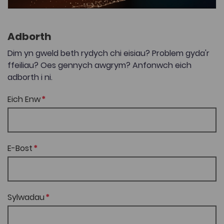
Adborth
Dim yn gweld beth rydych chi eisiau? Problem gyda'r
ffeiliau? Oes gennych awgrym? Anfonwch eich
adborth i ni.
Eich Enw
E-Bost
Sylwadau