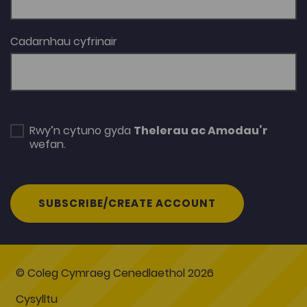
Cadarnhau cyfrinair
Rwy’n cytuno gyda
Thelerau ac Amodau’r
wefan.
SUBSCRIBE/CREATE ACCOUNT
© Coleg Cymraeg Cenedlaethol 2026
Cysylltu