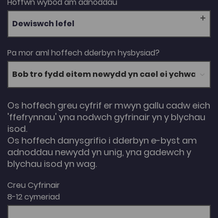
Hoffwn wybod am adnoddau
Dewiswch lefel
Pa mor aml hoffech dderbyn hysbysiad?
Os hoffech greu cyfrif er mwyn gallu cadw eich
'ffefrynnau' yna nodwch gyfrinair yn y blychau
isod.
Os hoffech danysgrifio i dderbyn e-byst am
adnoddau newydd yn unig, yna gadewch y
blychau isod yn wag.
Creu Cyfrinair
8-12 cymeriad