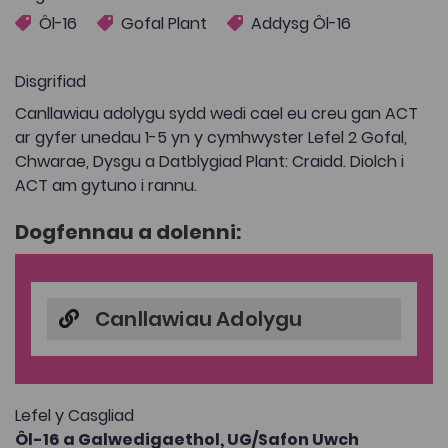
Ôl-16
Gofal Plant
Addysg Ôl-16
Disgrifiad
Canllawiau adolygu sydd wedi cael eu creu gan ACT
ar gyfer unedau 1-5 yn y cymhwyster Lefel 2 Gofal,
Chwarae, Dysgu a Datblygiad Plant: Craidd. Diolch i
ACT am gytuno i rannu.
Dogfennau a dolenni:
Canllawiau Adolygu
Lefel y Casgliad
Ôl-16 a Galwedigaethol,
UG/Safon Uwch