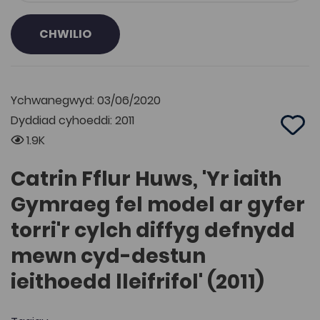
CHWILIO
Ychwanegwyd: 03/06/2020
Dyddiad cyhoeddi: 2011
Add 
1.9K
Catrin Fflur Huws, 'Yr iaith
Gymraeg fel model ar gyfer
torri'r cylch diffyg defnydd
mewn cyd-destun
ieithoedd lleifrifol' (2011)