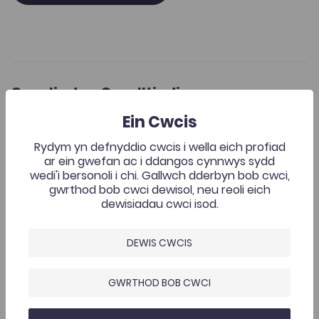
Casgliadau Cysylltiedig
Ein Cwcis
Sally Baker et al., 'Trafodaeth feirniadol o gyfraniad 
Rydym yn defnyddio cwcis i wella eich profiad
Add to favourite
Dyddiad cyhoeddi: 2011
Add to favourites
ar ein gwefan ac i ddangos cynnwys sydd
Sally Baker et al., 'Trafodaeth feirniadol o
wedi'i bersonoli i chi. Gallwch dderbyn bob cwci,
gyfraniad defnyddwyr gwasanaeth at
gwrthod bob cwci dewisol, neu reoli eich
addysg gwaith cymdeithasol yng...
dewisiadau cwci isod.
2K
Tagiau
DEWIS CWCIS
Gwaith Cymdeithasol
Addysg
Gwerddon
Adnodd Coleg Cymraeg
GWRTHOD BOB CWCI
Mae'r erthygl hon yn adrodd canfyddiadau gwaith
cychwynnol a wnaed i asesu cyfraniad defnyddwyr