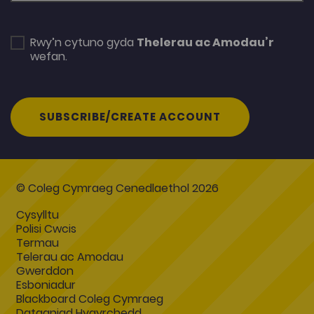
Rwy’n cytuno gyda
Thelerau ac Amodau’r
wefan.
SUBSCRIBE/CREATE ACCOUNT
© Coleg Cymraeg Cenedlaethol 2026
Cysylltu
Polisi Cwcis
Termau
Telerau ac Amodau
Gwerddon
Esboniadur
Blackboard Coleg Cymraeg
Datganiad Hygyrchedd