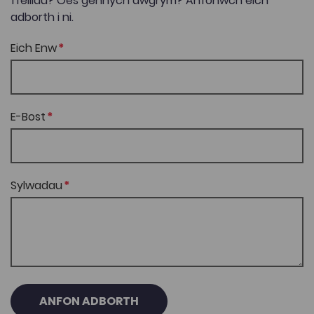
ffeiliau? Oes gennych awgrym? Anfonwch eich
adborth i ni.
Eich Enw
E-Bost
Sylwadau
ANFON ADBORTH