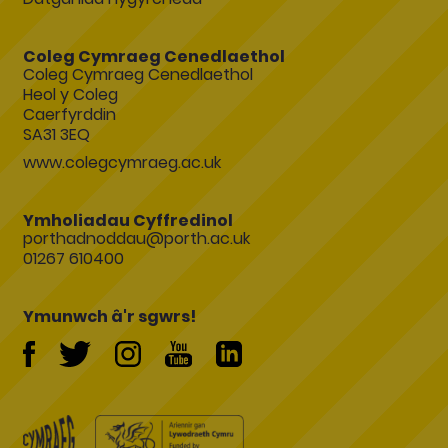
Coleg Cymraeg Cenedlaethol
Coleg Cymraeg Cenedlaethol
Heol y Coleg
Caerfyrddin
SA31 3EQ
www.colegcymraeg.ac.uk
Ymholiadau Cyffredinol
porthadnoddau@porth.ac.uk
01267 610400
Ymunwch â'r sgwrs!