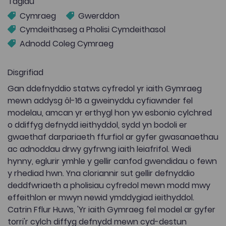
Tagiau
Cymraeg
Gwerddon
Cymdeithaseg a Pholisi Cymdeithasol
Adnodd Coleg Cymraeg
Disgrifiad
Gan ddefnyddio statws cyfredol yr iaith Gymraeg
mewn addysg ôl-16 a gweinyddu cyfiawnder fel
modelau, amcan yr erthygl hon yw esbonio cylchred
o ddiffyg defnydd ieithyddol, sydd yn bodoli er
gwaethaf darpariaeth ffurfiol ar gyfer gwasanaethau
ac adnoddau drwy gyfrwng iaith leiafrifol. Wedi
hynny, eglurir ymhle y gellir canfod gwendidau o fewn
y rhediad hwn. Yna cloriannir sut gellir defnyddio
deddfwriaeth a pholisiau cyfredol mewn modd mwy
effeithlon er mwyn newid ymddygiad ieithyddol.
Catrin Fflur Huws, 'Yr iaith Gymraeg fel model ar gyfer
torri'r cylch diffyg defnydd mewn cyd-destun