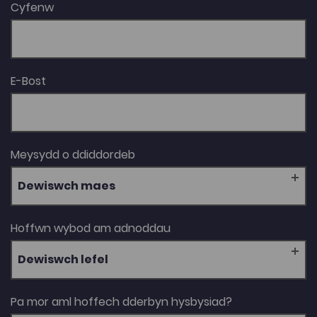
Cyfenw
E-Bost
Meysydd o ddiddordeb
Dewiswch maes
Hoffwn wybod am adnoddau
Dewiswch lefel
Pa mor aml hoffech dderbyn hysbysiad?