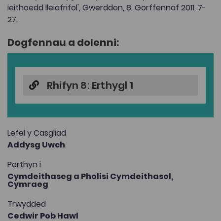
ieithoedd lleiafrifol', Gwerddon, 8, Gorffennaf 2011, 7-
27.
Dogfennau a dolenni:
Rhifyn 8: Erthygl 1
Lefel y Casgliad
Addysg Uwch
Perthyn i
Cymdeithaseg a Pholisi Cymdeithasol,
Cymraeg
Trwydded
Cedwir Pob Hawl