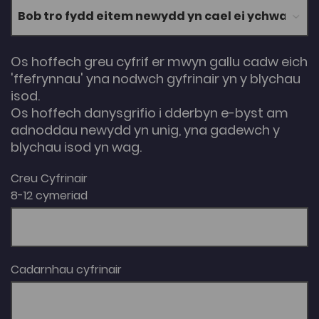
Os hoffech greu cyfrif er mwyn gallu cadw eich
'ffefrynnau' yna nodwch gyfrinair yn y blychau
isod.
Os hoffech danysgrifio i dderbyn e-byst am
adnoddau newydd yn unig, yna gadewch y
blychau isod yn wag.
Creu Cyfrinair
8-12 cymeriad
Cadarnhau cyfrinair