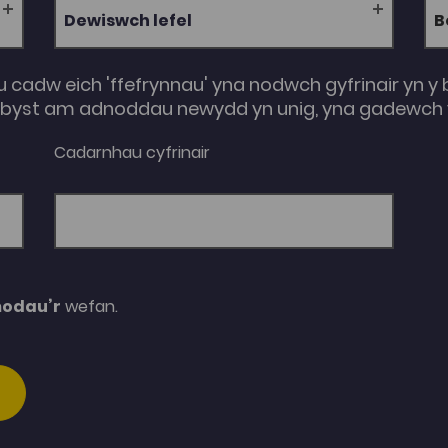
Dewiswch lefel
u cadw eich 'ffefrynnau' yna nodwch gyfrinair yn y 
e-byst am adnoddau newydd yn unig, yna gadewch y
Cadarnhau cyfrinair
modau’r
wefan.