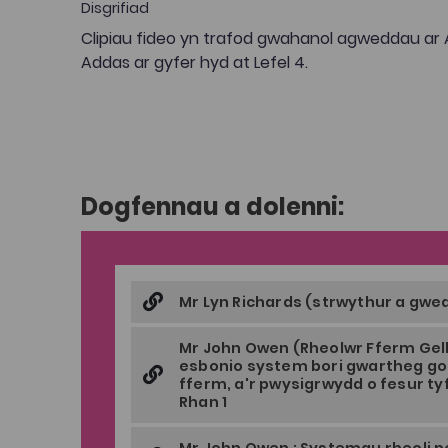
Disgrifiad
Clipiau fideo yn trafod gwahanol agweddau ar
Addas ar gyfer hyd at Lefel 4.
Dogfennau a dolenni:
Mr Lyn Richards (strwythur a gwea
Mr John Owen (Rheolwr Fferm Gell
esbonio system bori gwartheg go
fferm, a'r pwysigrwydd o fesur ty
Rhan 1