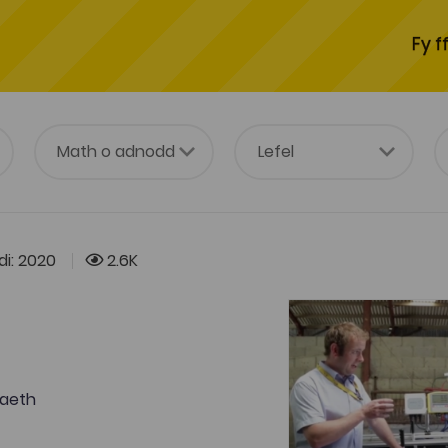
Fy f
i: 2020
2.6K
aeth