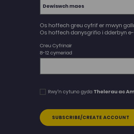
Dewiswch maes
Os hoffech greu cyfrif er mwyn gall
Os hoffech danysgrifio i dderbyn 
Creu Cyfrinair
8-12 cymeriad
Rwy’n cytuno gyda
Thelerau ac A
SUBSCRIBE/CREATE ACCOUNT