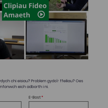
dych chi eisiau? Problem gyda'r ffeiliau? Oes
onwch eich adborth i ni.
E-Bost