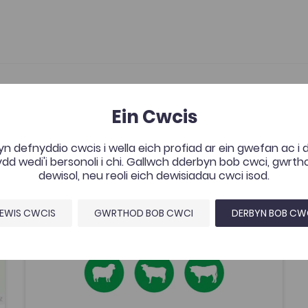
Ein Cwcis
Myfyriwr Amaeth
avourites
Add to favourites
n defnyddio cwcis i wella eich profiad ar ein gwefan ac i
Dyddiad cyhoeddi: 2020
ourites
Add to favourites
d wedi'i bersonoli i chi. Gallwch dderbyn bob cwci, gwrt
Myfyriwr Amaeth
dewisol, neu reoli eich dewisiadau cwci isod.
Tagiau
Pont i'r Brifysgol
Ôl-16
EWIS CWCIS
GWRTHOD BOB CWCI
DERBYN BOB CW
Amaethyddiaeth
Adnodd Coleg Cymraeg
24 o glipiau fideo a gynhyrchwyd gan gwmni
Telescop. Maent yn 5 i 8 munud o hyd, ac yn
cynnwys milfeddygon, darlithwyr ac
arbenigwyr yn trafod egwyddor benodol neu