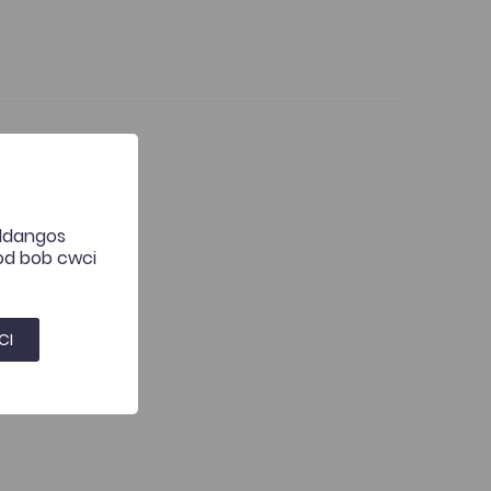
 ddangos
hod bob cwci
CI