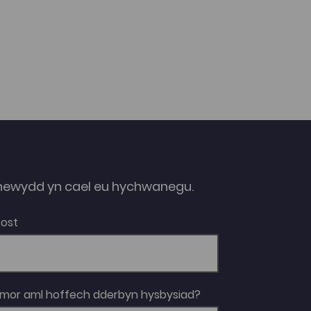
ewydd yn cael eu hychwanegu.
Bost
 mor aml hoffech dderbyn hysbysiad?