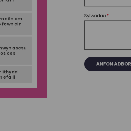
rfa i’r
Sylwadau
 yn sôn am
o fewn ein
 mwyn asesu
 os oes
ANFON ADBO
rlithydd
 efaill