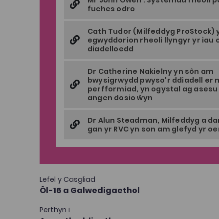
Mr John Owen : Systemau rheoli po
fuches odro
Cath Tudor (Milfeddyg ProStock)
egwyddorion rheoli llyngyr yr iau 
diadelloedd
Dr Catherine Nakielny yn sôn am
bwysigrwydd pwyso'r ddiadell er
perfformiad, yn ogystal ag asesu
angen dosio ŵyn
Dr Alun Steadman, Milfeddyg a da
gan yr RVC yn son am glefyd yr oen
Lefel y Casgliad
Ôl-16 a Galwedigaethol
Perthyn i