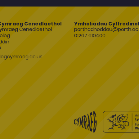
Cymraeg Cenedlaethol
Ymholiadau Cyffredino
ymraeg Cenedlaethol
porthadnoddau@porth.ac.
oleg
01267 610400
ddin
Q
egcymraeg.ac.uk