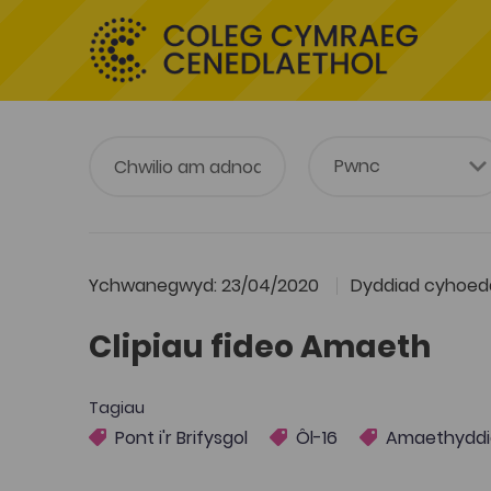
Ychwanegwyd: 23/04/2020
Dyddiad cyhoedd
Clipiau fideo Amaeth
Tagiau
Pont i'r Brifysgol
Ôl-16
Amaethyddi