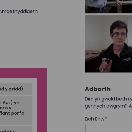
 Amaethyddiaeth.
Adborth
d y pridd)
Dim yn gweld beth ry
i Aur) yn
gennych awgrym? Anf
dro y
fiant porfa.
Eich Enw