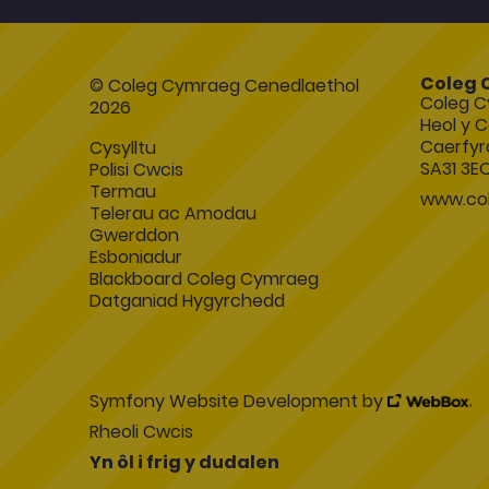
Coleg 
© Coleg Cymraeg Cenedlaethol
Coleg C
2026
Heol y C
Caerfyr
Cysylltu
SA31 3E
Polisi Cwcis
Termau
www.col
Telerau ac Amodau
Gwerddon
Esboniadur
Blackboard Coleg Cymraeg
Datganiad Hygyrchedd
Symfony Website Development by
Rheoli Cwcis
Yn ôl i frig y dudalen