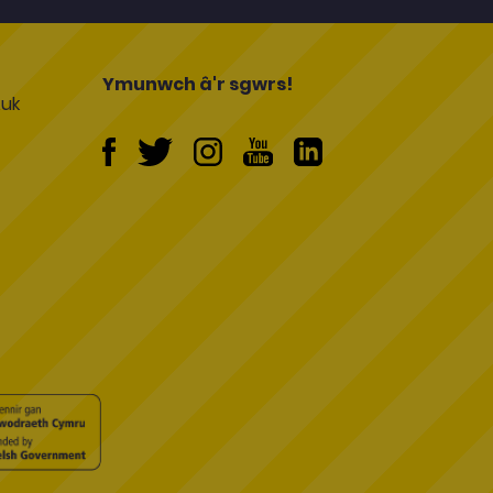
l
Ymunwch â'r sgwrs!
uk