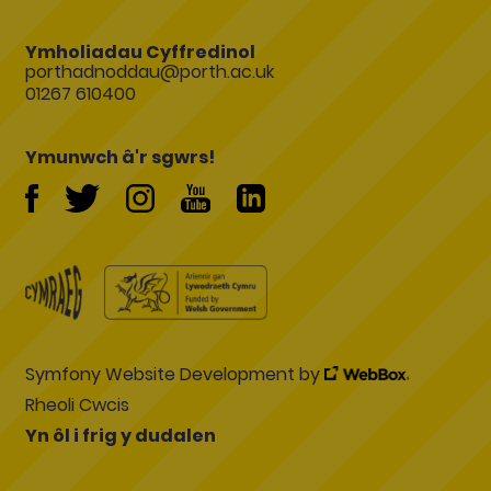
Ymholiadau Cyffredinol
porthadnoddau@porth.ac.uk
01267 610400
Ymunwch â'r sgwrs!
Symfony Website Development by
Rheoli Cwcis
Yn ôl i frig y dudalen