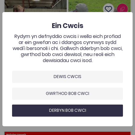
Clipiau fideo Amaeth
Add to favo
Dyddiad cyhoeddi: 2020
Add to favo
Clipiau fideo Amaeth
Ein Cwcis
2.6K
Rydym yn defnyddio cwcis i wella eich profiad
Tagiau
ar ein gwefan ac i ddangos cynnwys sydd
Pont i'r Brifysgol
Ôl-16
Amaethyddiaeth
wedi'i bersonoli i chi. Gallwch dderbyn bob cwci,
gwrthod bob cwci dewisol, neu reoli eich
Clipiau fideo yn trafod gwahanol agweddau ar
dewisiadau cwci isod.
Amaethyddiaeth. Addas ar gyfer hyd at Lefel 4.
DEWIS CWCIS
GWRTHOD BOB CWCI
Ychwanegwyd: 23/04/2020
2.6K
Clipiau fideo Amaeth
DERBYN BOB CWCI
AGOR
Myfyriwr Amaeth