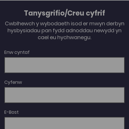
allan i ymarfer y sgil.
Tanysgrifio/Creu cyfrif
Cwblhewch y wybodaeth isod er mwyn derbyn
hysbysiadau pan fydd adnoddau newydd yn
cael eu hychwanegu.
Enw cyntaf
Cyfenw
E-Bost