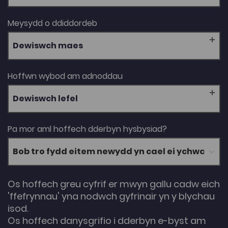
Meysydd o ddiddordeb
Dewiswch maes
Hoffwn wybod am adnoddau
Dewiswch lefel
Pa mor aml hoffech dderbyn hysbysiad?
Os hoffech greu cyfrif er mwyn gallu cadw eich
'ffefrynnau' yna nodwch gyfrinair yn y blychau
isod.
Os hoffech danysgrifio i dderbyn e-byst am