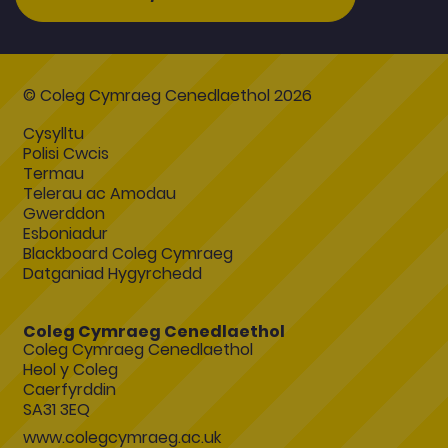
© Coleg Cymraeg Cenedlaethol 2026
Cysylltu
Polisi Cwcis
Termau
Telerau ac Amodau
Gwerddon
Esboniadur
Blackboard Coleg Cymraeg
Datganiad Hygyrchedd
Coleg Cymraeg Cenedlaethol
Coleg Cymraeg Cenedlaethol
Heol y Coleg
Caerfyrddin
SA31 3EQ
www.colegcymraeg.ac.uk