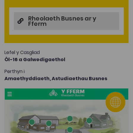
Rheolaeth Busnes ar y
Fferm
Lefel y Casgliad
Ôl-16 a Galwedigaethol
Perthyn i
Amaethyddiaeth,
Astudiaethau Busnes