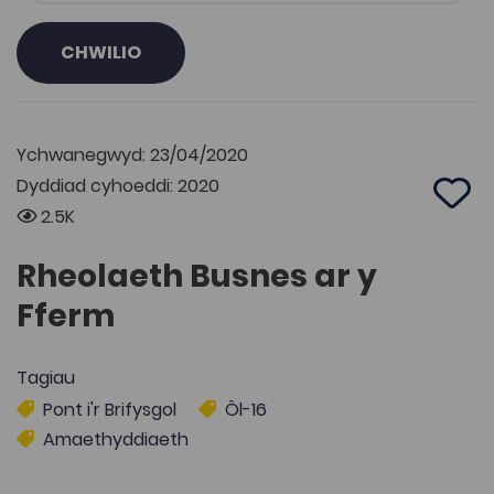
CHWILIO
Ychwanegwyd: 23/04/2020
Dyddiad cyhoeddi: 2020
Add 
2.5K
Rheolaeth Busnes ar y
Fferm
Tagiau
Pont i'r Brifysgol
Ôl-16
Amaethyddiaeth