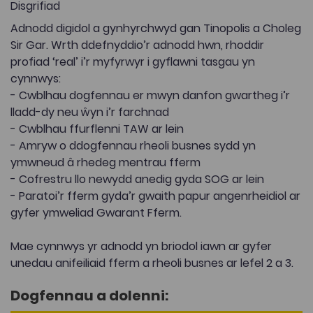
Disgrifiad
Adnodd digidol a gynhyrchwyd gan Tinopolis a Choleg
Sir Gar. Wrth ddefnyddio’r adnodd hwn, rhoddir
profiad ‘real’ i’r myfyrwyr i gyflawni tasgau yn
cynnwys:
- Cwblhau dogfennau er mwyn danfon gwartheg i’r
lladd-dy neu ŵyn i’r farchnad
- Cwblhau ffurflenni TAW ar lein
- Amryw o ddogfennau rheoli busnes sydd yn
ymwneud â rhedeg mentrau fferm
- Cofrestru llo newydd anedig gyda SOG ar lein
- Paratoi’r fferm gyda’r gwaith papur angenrheidiol ar
gyfer ymweliad Gwarant Fferm.
Mae cynnwys yr adnodd yn briodol iawn ar gyfer
unedau anifeiliaid fferm a rheoli busnes ar lefel 2 a 3.
Dogfennau a dolenni: