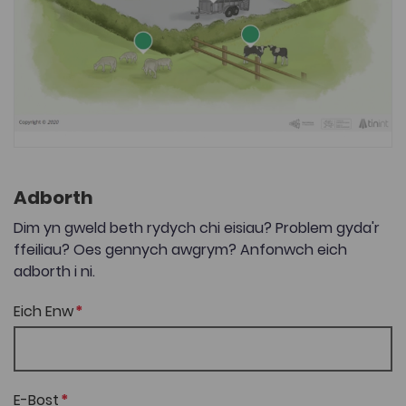
Adborth
Dim yn gweld beth rydych chi eisiau? Problem gyda'r
ffeiliau? Oes gennych awgrym? Anfonwch eich
adborth i ni.
Eich Enw
E-Bost