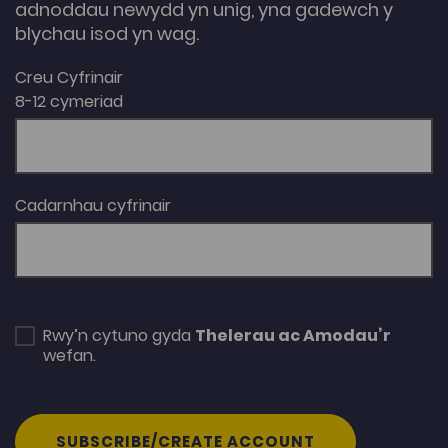
adnoddau newydd yn unig, yna gadewch y
blychau isod yn wag.
Creu Cyfrinair
8-12 cymeriad
Cadarnhau cyfrinair
Rwy’n cytuno gyda
Thelerau ac Amodau’r
wefan.
SUBSCRIBE/CREATE ACCOUNT