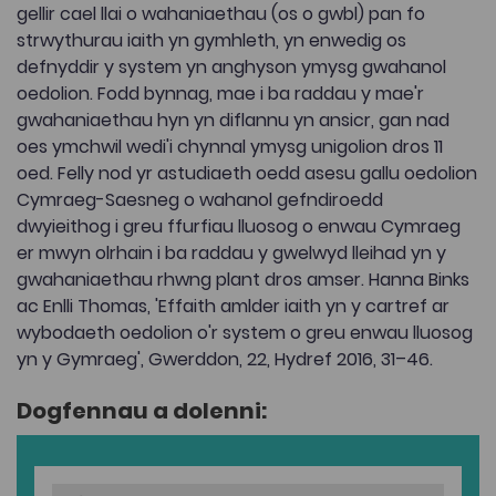
gellir cael llai o wahaniaethau (os o gwbl) pan fo
strwythurau iaith yn gymhleth, yn enwedig os
defnyddir y system yn anghyson ymysg gwahanol
oedolion. Fodd bynnag, mae i ba raddau y mae'r
gwahaniaethau hyn yn diflannu yn ansicr, gan nad
oes ymchwil wedi'i chynnal ymysg unigolion dros 11
oed. Felly nod yr astudiaeth oedd asesu gallu oedolion
Cymraeg-Saesneg o wahanol gefndiroedd
dwyieithog i greu ffurfiau lluosog o enwau Cymraeg
er mwyn olrhain i ba raddau y gwelwyd lleihad yn y
gwahaniaethau rhwng plant dros amser. Hanna Binks
ac Enlli Thomas, 'Effaith amlder iaith yn y cartref ar
wybodaeth oedolion o'r system o greu enwau lluosog
yn y Gymraeg', Gwerddon, 22, Hydref 2016, 31–46.
Dogfennau a dolenni: