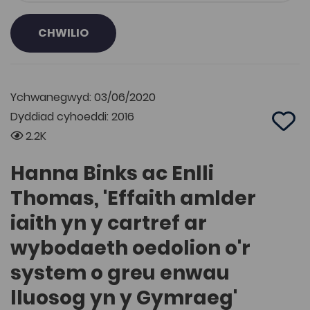
CHWILIO
Ychwanegwyd: 03/06/2020
Dyddiad cyhoeddi: 2016
Add 
2.2K
Hanna Binks ac Enlli
Thomas, 'Effaith amlder
iaith yn y cartref ar
wybodaeth oedolion o'r
system o greu enwau
lluosog yn y Gymraeg'