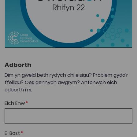
Adborth
Dim yn gweld beth rydych chi eisiau? Problem gyda'r
ffeiliau? Oes gennych awgrym? Anfonwch eich
adborth i ni.
Eich Enw
E-Bost