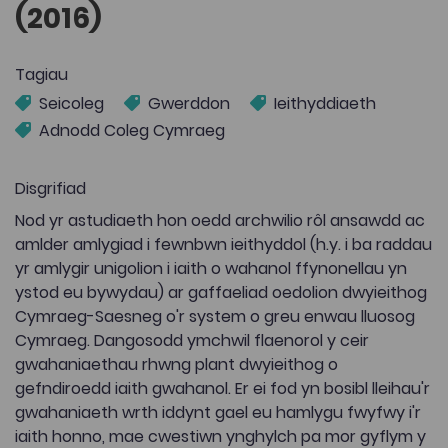
(2016)
Tagiau
Seicoleg
Gwerddon
Ieithyddiaeth
Adnodd Coleg Cymraeg
Disgrifiad
Nod yr astudiaeth hon oedd archwilio rôl ansawdd ac
amlder amlygiad i fewnbwn ieithyddol (h.y. i ba raddau
yr amlygir unigolion i iaith o wahanol ffynonellau yn
ystod eu bywydau) ar gaffaeliad oedolion dwyieithog
Cymraeg-Saesneg o'r system o greu enwau lluosog
Cymraeg. Dangosodd ymchwil flaenorol y ceir
gwahaniaethau rhwng plant dwyieithog o
gefndiroedd iaith gwahanol. Er ei fod yn bosibl lleihau'r
gwahaniaeth wrth iddynt gael eu hamlygu fwyfwy i'r
iaith honno, mae cwestiwn ynghylch pa mor gyflym y