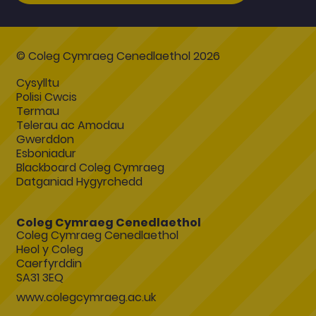
© Coleg Cymraeg Cenedlaethol 2026
Cysylltu
Polisi Cwcis
Termau
Telerau ac Amodau
Gwerddon
Esboniadur
Blackboard Coleg Cymraeg
Datganiad Hygyrchedd
Coleg Cymraeg Cenedlaethol
Coleg Cymraeg Cenedlaethol
Heol y Coleg
Caerfyrddin
SA31 3EQ
www.colegcymraeg.ac.uk