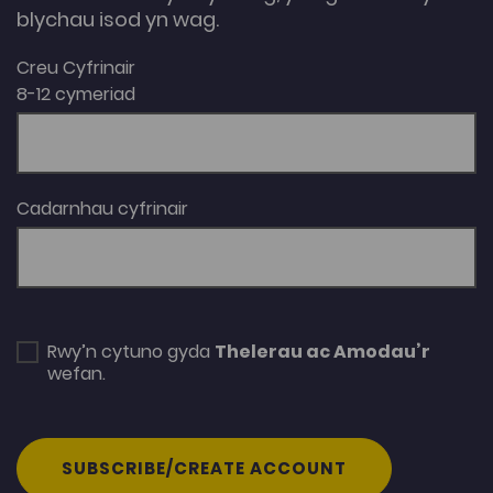
blychau isod yn wag.
Creu Cyfrinair
8-12 cymeriad
Cadarnhau cyfrinair
Rwy’n cytuno gyda
Thelerau ac Amodau’r
wefan.
SUBSCRIBE/CREATE ACCOUNT