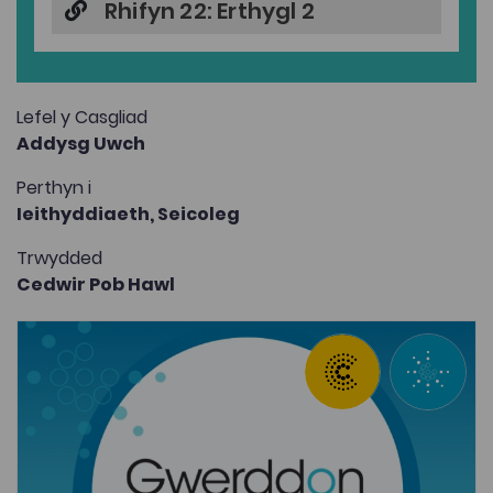
Rhifyn 22: Erthygl 2
Lefel y Casgliad
Addysg Uwch
Perthyn i
Ieithyddiaeth,
Seicoleg
Trwydded
Cedwir Pob Hawl