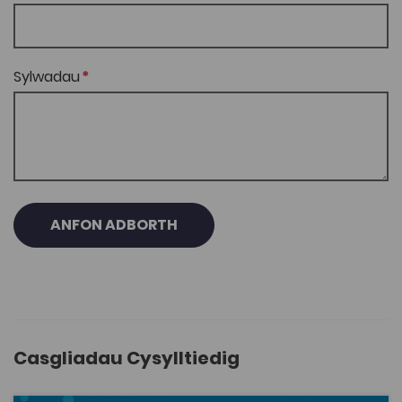
Sylwadau
ANFON ADBORTH
Casgliadau Cysylltiedig
Iwan Wyn Rees, '"Dim Sôn am Dduw na Dyn": Ar drywydd 