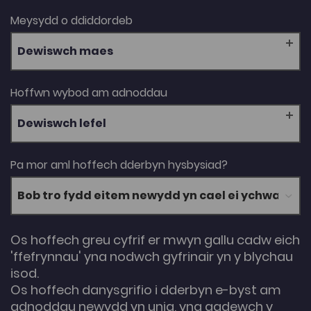
Meysydd o ddiddordeb
Dewiswch maes
Hoffwn wybod am adnoddau
Dewiswch lefel
Pa mor aml hoffech dderbyn hysbysiad?
Os hoffech greu cyfrif er mwyn gallu cadw eich
'ffefrynnau' yna nodwch gyfrinair yn y blychau
isod.
Os hoffech danysgrifio i dderbyn e-byst am
adnoddau newydd yn unig, yna gadewch y