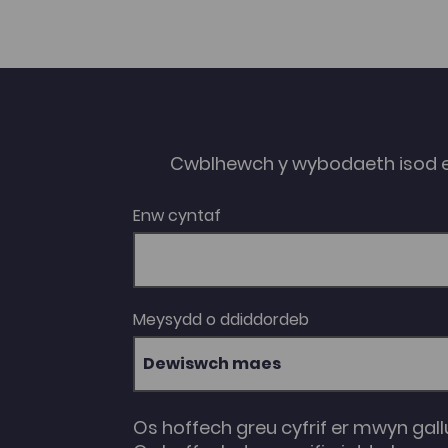
anabledd dysgu' Emma Hughes: 'Gyffredinoli
trawsieithyddol o effaith therapi mewn
anomia dwyieithog Cymraeg-Saesneg'
Yvonne Moseley: 'Datblygu rhaglen ddarllen
Cymraeg yn seiliedig ar wybodaeth,
tystiolaeth ac ymchwil'
Cwblhewch y wybodaeth isod 
Enw cyntaf
Meysydd o ddiddordeb
Dewiswch maes
Os hoffech greu cyfrif er mwyn gall