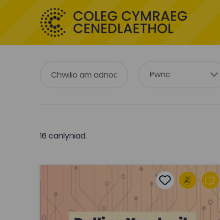
16 canlyniad.
Dulliau Ymchwil ac Ystadegau
Add to favouri
Dyddiad cyhoeddi: 2024
Add to favourit
Dulliau Ymchwil ac Ystadegau
Tagiau