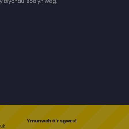
 blychau isod yn wag.
l
Ymunwch â'r sgwrs!
uk