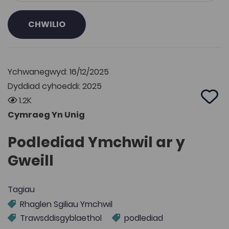
CHWILIO
Ychwanegwyd: 16/12/2025
Dyddiad cyhoeddi: 2025
1.2K
Add 
Cymraeg Yn Unig
Podlediad Ymchwil ar y
Gweill
Tagiau
Rhaglen Sgiliau Ymchwil
Trawsddisgyblaethol
podlediad