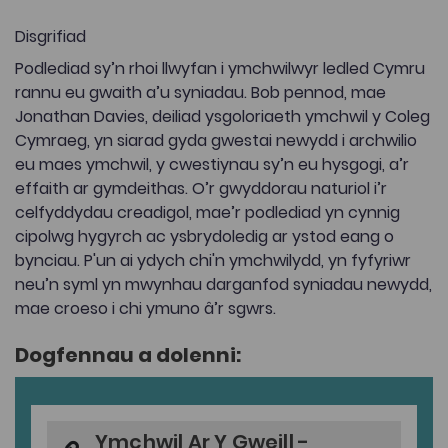
Disgrifiad
Podlediad sy’n rhoi llwyfan i ymchwilwyr ledled Cymru
rannu eu gwaith a’u syniadau. Bob pennod, mae
Jonathan Davies, deiliad ysgoloriaeth ymchwil y Coleg
Cymraeg, yn siarad gyda gwestai newydd i archwilio
eu maes ymchwil, y cwestiynau sy’n eu hysgogi, a’r
effaith ar gymdeithas. O’r gwyddorau naturiol i’r
celfyddydau creadigol, mae’r podlediad yn cynnig
cipolwg hygyrch ac ysbrydoledig ar ystod eang o
bynciau. P'un ai ydych chi'n ymchwilydd, yn fyfyriwr
neu’n syml yn mwynhau darganfod syniadau newydd,
mae croeso i chi ymuno â’r sgwrs.
Dogfennau a dolenni:
Ymchwil Ar Y Gweill -