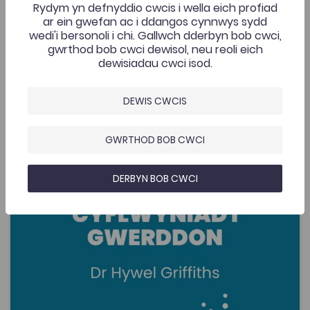
Rydym yn defnyddio cwcis i wella eich profiad
Cyflwyniad i Wasg Prifysgol Cymru gan Uwch Olygydd
ar ein gwefan ac i ddangos cynnwys sydd
Comisiynu, Cymraeg a Phynciau Cymreig y wasg, Dr
wedi'i bersonoli i chi. Gallwch dderbyn bob cwci,
Llion Wigley. Yn y cyflwyniad hwn, ceir trosolwg o
gwrthod bob cwci dewisol, neu reoli eich
gefndir y wasg ynghyd â chanllaw manwl i’r broses o
gyflwyno a chyhoeddi cyfrolau.
dewisiadau cwci isod.
Ychwanegwyd: 30/07/2026
83
Cyflwyniad i Wasg Prifysgol Cymru
DEWIS CWCIS
AGOR
GWRTHOD BOB CWCI
Cyflwyniad i Gwerddon
DERBYN BOB CWCI
Add to favo
Dyddiad cyhoeddi: 2026
Add to favo
Cyflwyniad i Gwerddon
95
Cymraeg Yn Unig
Tagiau
Rhaglen Sgiliau Ymchwil
Gwerddon
Trawsddisgyblaethol
Rhaglen Datblygu Staff