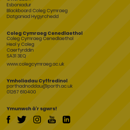
Esboniadur
Blackboard Coleg Cymraeg
Datganiad Hygyrchedd
Coleg Cymraeg Cenedlaethol
Coleg Cymraeg Cenedlaethol
Heol y Coleg
Caerfyrddin
SA31 3EQ
www.colegcymraeg.ac.uk
Ymholiadau Cyffredinol
porthadnoddau@porth.ac.uk
01267 610400
Ymunwch â'r sgwrs!