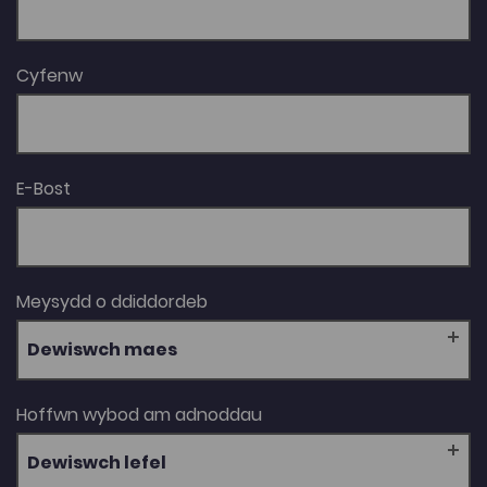
Cyfenw
E-Bost
Meysydd o ddiddordeb
Dewiswch maes
Hoffwn wybod am adnoddau
Dewiswch lefel