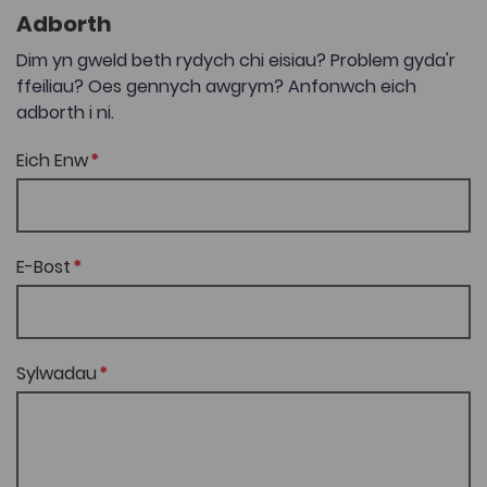
Adborth
Dim yn gweld beth rydych chi eisiau? Problem gyda'r
ffeiliau? Oes gennych awgrym? Anfonwch eich
adborth i ni.
Eich Enw
E-Bost
Sylwadau