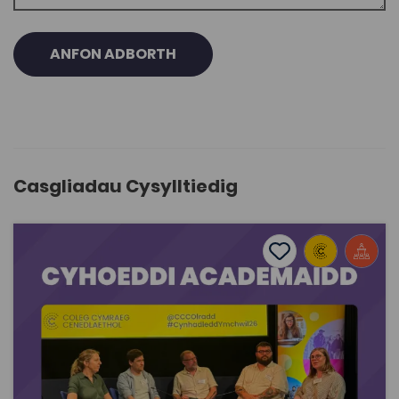
ANFON ADBORTH
Casgliadau Cysylltiedig
Cyhoeddi Academaidd
Add to favourite
Dyddiad cyhoeddi: 2026
Add to favourites
Cyhoeddi Academaidd
113
Cymraeg Yn Unig
Tagiau
Rhaglen Sgiliau Ymchwil
Rhaglen Datblygu Staff