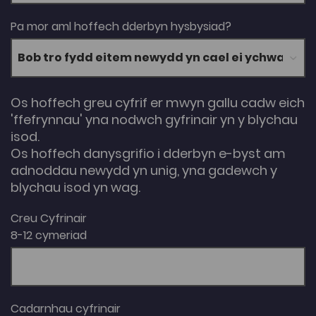
Pa mor aml hoffech dderbyn hysbysiad?
Os hoffech greu cyfrif er mwyn gallu cadw eich
'ffefrynnau' yna nodwch gyfrinair yn y blychau
isod.
Os hoffech danysgrifio i dderbyn e-byst am
adnoddau newydd yn unig, yna gadewch y
blychau isod yn wag.
Creu Cyfrinair
8-12 cymeriad
Cadarnhau cyfrinair