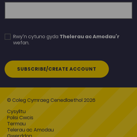
Rwy’n cytuno gyda
Thelerau ac Amodau’r
wefan.
SUBSCRIBE/CREATE ACCOUNT
© Coleg Cymraeg Cenedlaethol 2026
Cysylltu
Polisi Cwcis
Termau
Telerau ac Amodau
Gwerddon