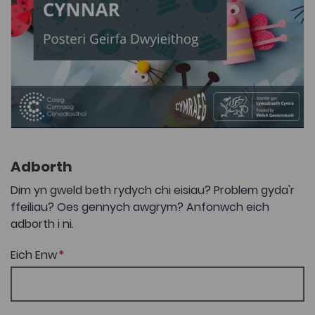
Adborth
Dim yn gweld beth rydych chi eisiau? Problem gyda'r
ffeiliau? Oes gennych awgrym? Anfonwch eich
adborth i ni.
Eich Enw