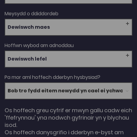
Meysydd o ddiddordeb
Dewiswch maes
Hoffwn wybod am adnoddau
Dewiswch lefel
Pa mor aml hoffech dderbyn hysbysiad?
Os hoffech greu cyfrif er mwyn gallu cadw eich
'ffefrynnau' yna nodwch gyfrinair yn y blychau
isod.
Os hoffech danysgrifio i dderbyn e-byst am