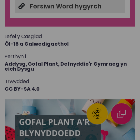
Fersiwn Word hygyrch
Lefel y Casgliad
Ôl-16 a Galwedigaethol
Perthyn i
Addysg,
Gofal Plant,
Defnyddio'r Gymraeg yn
eich Dysgu
Trwydded
CC BY-SA 4.0