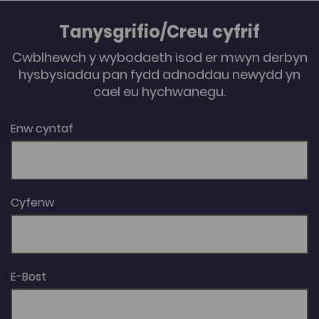
Tanysgrifio/Creu cyfrif
Cwblhewch y wybodaeth isod er mwyn derbyn
hysbysiadau pan fydd adnoddau newydd yn
cael eu hychwanegu.
Enw cyntaf
Cyfenw
E-Bost