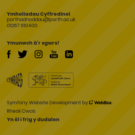
Ymholiadau Cyffredinol
porthadnoddau@porth.ac.uk
01267 610400
Ymunwch â'r sgwrs!
Symfony Website Development by
Rheoli Cwcis
Yn ôl i frig y dudalen