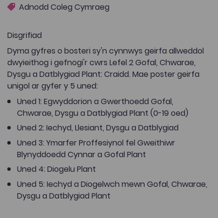
Adnodd Coleg Cymraeg
Disgrifiad
Dyma gyfres o bosteri sy'n cynnwys geirfa allweddol
dwyieithog i gefnogi'r cwrs Lefel 2 Gofal, Chwarae,
Dysgu a Datblygiad Plant: Craidd. Mae poster geirfa
unigol ar gyfer y 5 uned:
Uned 1: Egwyddorion a Gwerthoedd Gofal,
Chwarae, Dysgu a Datblygiad Plant (0-19 oed)
Uned 2: Iechyd, Llesiant, Dysgu a Datblygiad
Uned 3: Ymarfer Proffesiynol fel Gweithiwr
Blynyddoedd Cynnar a Gofal Plant
Uned 4: Diogelu Plant
Uned 5: Iechyd a Diogelwch mewn Gofal, Chwarae,
Dysgu a Datblygiad Plant