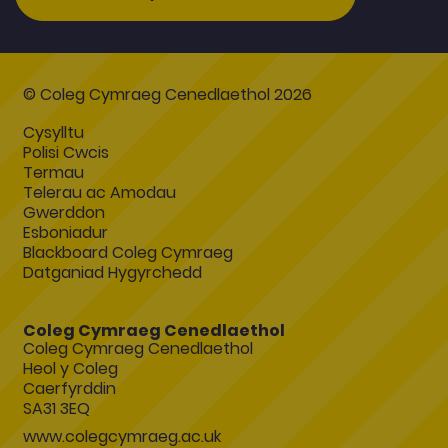
© Coleg Cymraeg Cenedlaethol 2026
Cysylltu
Polisi Cwcis
Termau
Telerau ac Amodau
Gwerddon
Esboniadur
Blackboard Coleg Cymraeg
Datganiad Hygyrchedd
Coleg Cymraeg Cenedlaethol
Coleg Cymraeg Cenedlaethol
Heol y Coleg
Caerfyrddin
SA31 3EQ
www.colegcymraeg.ac.uk