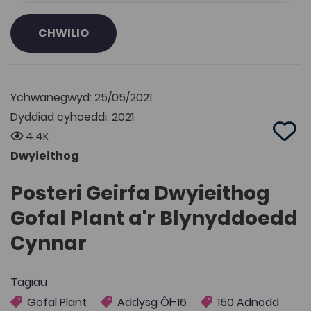
CHWILIO
Ychwanegwyd: 25/05/2021
Dyddiad cyhoeddi: 2021
4.4K
Add 
Dwyieithog
Posteri Geirfa Dwyieithog
Gofal Plant a'r Blynyddoedd
Cynnar
Tagiau
Gofal Plant
Addysg Ôl-16
150 Adnodd