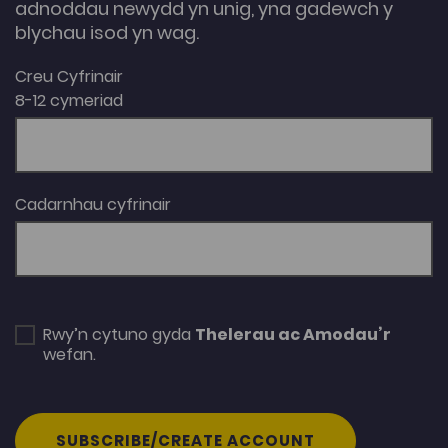
adnoddau newydd yn unig, yna gadewch y
blychau isod yn wag.
Creu Cyfrinair
8-12 cymeriad
Cadarnhau cyfrinair
Rwy’n cytuno gyda
Thelerau ac Amodau’r
wefan.
SUBSCRIBE/CREATE ACCOUNT