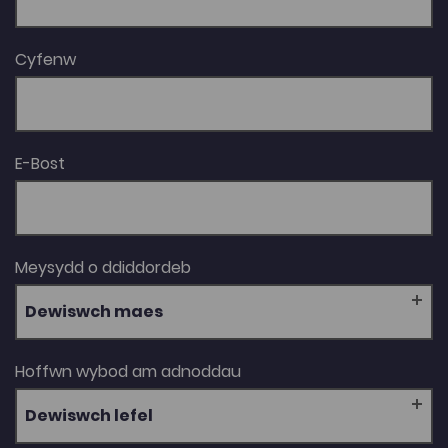
2024.
Cyfenw
E-Bost
Meysydd o ddiddordeb
Dewiswch maes
Hoffwn wybod am adnoddau
Dewiswch lefel