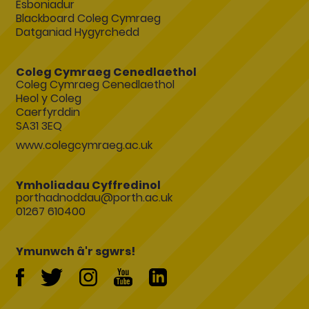
Esboniadur
Blackboard Coleg Cymraeg
Datganiad Hygyrchedd
Coleg Cymraeg Cenedlaethol
Coleg Cymraeg Cenedlaethol
Heol y Coleg
Caerfyrddin
SA31 3EQ
www.colegcymraeg.ac.uk
Ymholiadau Cyffredinol
porthadnoddau@porth.ac.uk
01267 610400
Ymunwch â'r sgwrs!