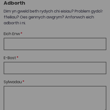
Adborth
Dim yn gweld beth rydych chi eisiau? Problem gyda'r
ffeiliau? Oes gennych awgrym? Anfonwch eich
adborth i ni.
Eich Enw
E-Bost
Sylwadau