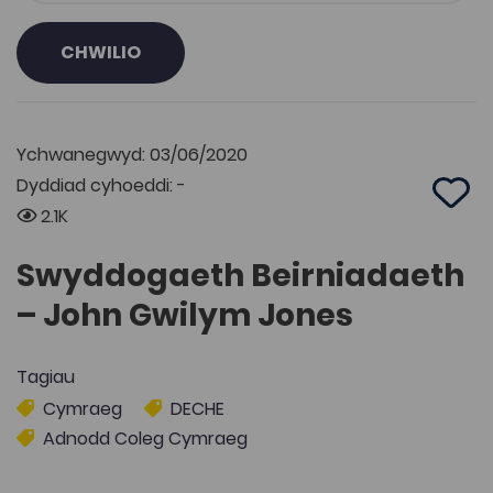
CHWILIO
Ychwanegwyd: 03/06/2020
Dyddiad cyhoeddi: -
Add 
2.1K
Swyddogaeth Beirniadaeth
– John Gwilym Jones
Tagiau
Cymraeg
DECHE
Adnodd Coleg Cymraeg