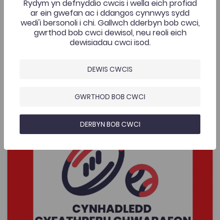
Rydym yn defnyddio cwcis i wella eich profiad
mwyaf cyffrous cyfoes i'w fwynhau gan gynulleidfa
ar ein gwefan ac i ddangos cynnwys sydd
eang.
wedi'i bersonoli i chi. Gallwch dderbyn bob cwci,
gwrthod bob cwci dewisol, neu reoli eich
dewisiadau cwci isod.
Ychwanegwyd: 08/05/2026
437
Lafant, ‘O! Mor Las’ gan Lafant, fideo
DEWIS CWCIS
AGOR
cerddorol gan Nico Dafydd
GWRTHOD BOB CWCI
Cynhadledd Cyfathrebu Chwaraeon Menywod – Gweithi
DERBYN BOB CWCI
Add to favo
Dyddiad cyhoeddi: 2026
Add to favo
Cynhadledd Cyfathrebu Chwaraeon
Menywod – Gweithio yn y Maes
490
Cymraeg Yn Unig
Tagiau
Cymraeg
Newyddiaduraeth a Chyfathrebu
Chwaraeon
Teledu a Chyfryngau