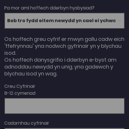
Pa mor aml hoffech dderbyn hysbysiad?
Os hoffech greu cyfrif er mwyn gallu cadw eich
'ffefrynnau' yna nodwch gyfrinair yn y blychau
isod.
Os hoffech danysgrifio i dderbyn e-byst am
adnoddau newydd yn unig, yna gadewch y
blychau isod yn wag.
Creu Cyfrinair
8-12 cymeriad
Cadarnhau cyfrinair