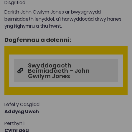
Disgrifiad
Darlith John Gwilym Jones ar bwysigrwydd
beirniadaeth lenyddol, a'i harwyddocâd drwy hanes
yng Nghymru a thu hwnt.
Dogfennau a dolenni:
Swyddogaeth
Beirniadaeth – John
Gwilym Jones
Lefel y Casgliad
Addysg Uwch
Perthyn i
Cymraeg