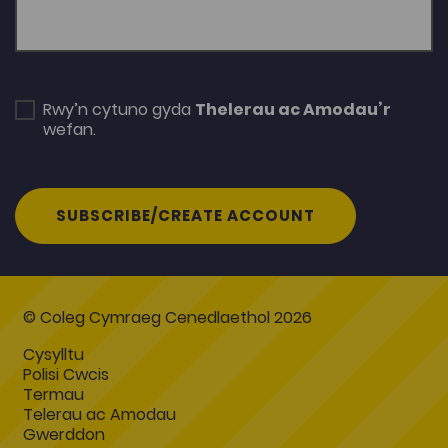
Rwy’n cytuno gyda
Thelerau ac Amodau’r
wefan.
SUBSCRIBE/CREATE ACCOUNT
© Coleg Cymraeg Cenedlaethol 2026
Cysylltu
Polisi Cwcis
Termau
Telerau ac Amodau
Gwerddon