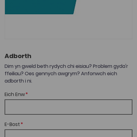
Adborth
Dim yn gweld beth rydych chi eisiau? Problem gyda'r
ffeiliau? Oes gennych awgrym? Anfonwch eich
adborth i ni.
Eich Enw
E-Bost