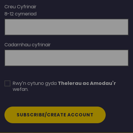
Creu Cyfrinair
8-12 cymeriad
Cadarnhau cyfrinair
Rwy’n cytuno gyda
Thelerau ac Amodau’r
wefan.
SUBSCRIBE/CREATE ACCOUNT