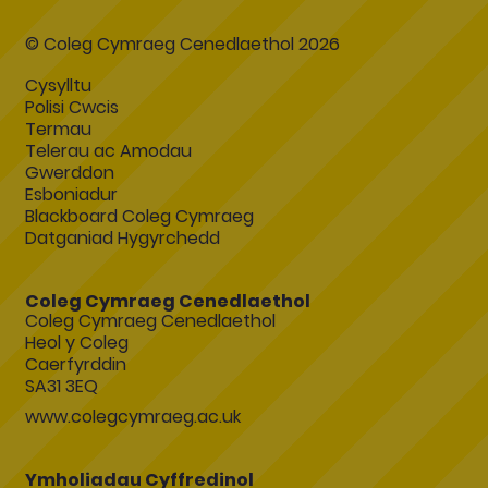
© Coleg Cymraeg Cenedlaethol 2026
Cysylltu
Polisi Cwcis
Termau
Telerau ac Amodau
Gwerddon
Esboniadur
Blackboard Coleg Cymraeg
Datganiad Hygyrchedd
Coleg Cymraeg Cenedlaethol
Coleg Cymraeg Cenedlaethol
Heol y Coleg
Caerfyrddin
SA31 3EQ
www.colegcymraeg.ac.uk
Ymholiadau Cyffredinol