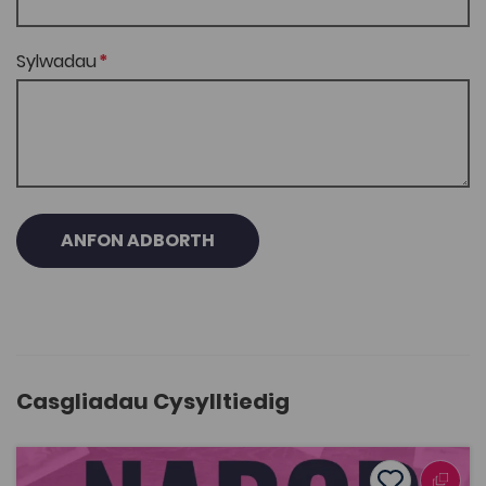
Sylwadau
ANFON ADBORTH
Casgliadau Cysylltiedig
Nabod Stori