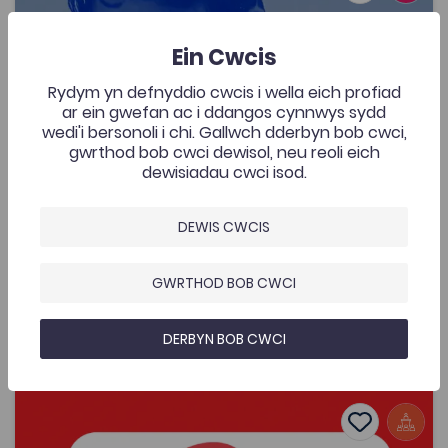
Lafant, ‘O! Mor Las’ gan Lafant, fideo cerddorol
gan Nico Dafydd
Ein Cwcis
434
Cymraeg Yn Unig
Rydym yn defnyddio cwcis i wella eich profiad
ar ein gwefan ac i ddangos cynnwys sydd
Fideo Cerddorol yw’r adnodd a gomisiynwyd gan y
wedi'i bersonoli i chi. Gallwch dderbyn bob cwci,
prosiect Fideos Cerddorol Cymraeg Prifysgol
Aberystwyth, wedi gefnogi gan y Coleg
gwrthod bob cwci dewisol, neu reoli eich
Cymraeg. Mae’r fideo gan un o fandiau Cymraeg
dewisiadau cwci isod.
mwyaf cyffrous cyfoes i'w fwynhau gan gynulleidfa
eang.
DEWIS CWCIS
Ychwanegwyd: 08/05/2026
434
GWRTHOD BOB CWCI
Lafant, ‘O! Mor Las’ gan Lafant, fideo
AGOR
cerddorol gan Nico Dafydd
DERBYN BOB CWCI
Cynhadledd Cyfathrebu Chwaraeon Menywod – Gweithi
Add to favo
Dyddiad cyhoeddi: 2026
Add to favo