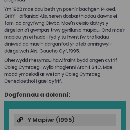
Ym 1962 mae dau beth yn poeni'r bachgen 14 oed,
Griff - diflaniad Alis, seren dosbarthiadau dawns ei
fam, ac argyfwng Ciwba. Mae'n ceisio datrys y
dirgelion o'i gwmpas trwy gynllunio mapiau. Ond mae'r
mapiau yn ei hudo i fyd y tu hwnt i'w brofiadau
diniwed ac mae'n darganfod yr ateb annisgwyl i
ddirgelwch Alis. Gaucho Cyf, 1995.
Oherwydd rhesymau hawlfraint bydd angen cyfrif
Coleg Cymraeg i wylio rhaglenni Archif S4C. Mae
modd ymaelodi ar wefan y Coleg Cymraeg
Cenedlaethol i gael cyfrif.
Dogfennau a dolenni:
Y Mapiwr (1995)