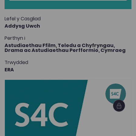
Lefel y Casgliad
Addysg Uwch
Perthyn i
Astudiaethau Ffilm, Teledu a Chyfryngau,
Drama ac Astudiaethau Perfformio,
Cymraeg
Trwydded
ERA