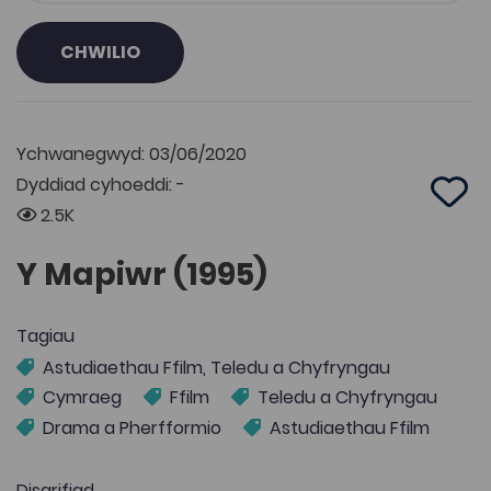
CHWILIO
Ychwanegwyd: 03/06/2020
Dyddiad cyhoeddi: -
Add 
2.5K
Y Mapiwr (1995)
Tagiau
Astudiaethau Ffilm, Teledu a Chyfryngau
Cymraeg
Ffilm
Teledu a Chyfryngau
Drama a Pherfformio
Astudiaethau Ffilm
Disgrifiad