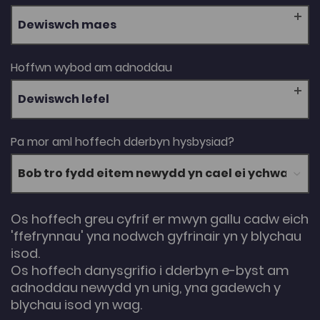
Dewiswch maes
Hoffwn wybod am adnoddau
Dewiswch lefel
Pa mor aml hoffech dderbyn hysbysiad?
Os hoffech greu cyfrif er mwyn gallu cadw eich
'ffefrynnau' yna nodwch gyfrinair yn y blychau
isod.
Os hoffech danysgrifio i dderbyn e-byst am
adnoddau newydd yn unig, yna gadewch y
blychau isod yn wag.