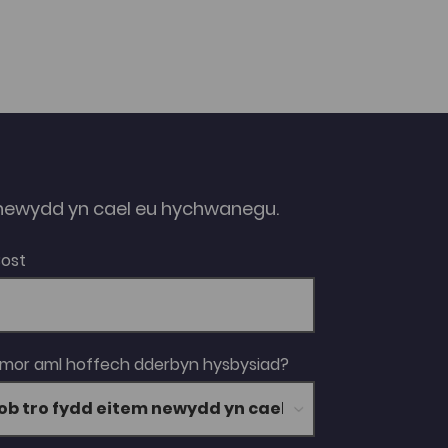
ewydd yn cael eu hychwanegu.
Bost
 mor aml hoffech dderbyn hysbysiad?