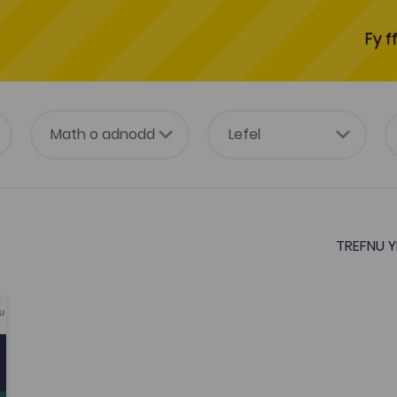
Fy f
TREFNU Y
avourites
ourites