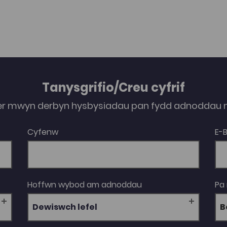
Tanysgrifio/Creu cyfrif
er mwyn derbyn hysbysiadau pan fydd adnoddau n
Cyfenw
E-
Hoffwn wybod am adnoddau
Pa
Dewiswch lefel