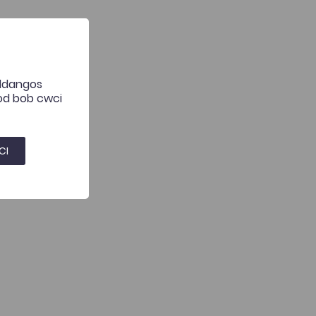
 ddangos
hod bob cwci
CI