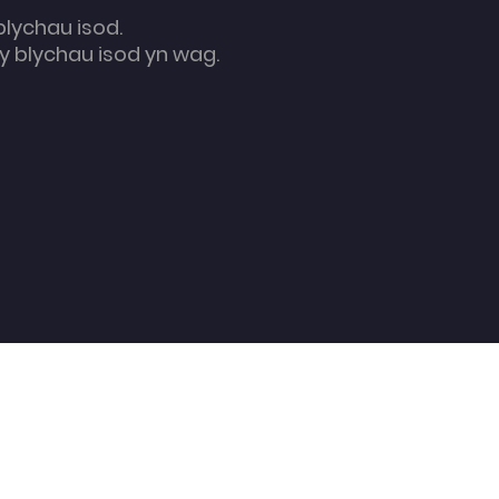
blychau isod.
 blychau isod yn wag.