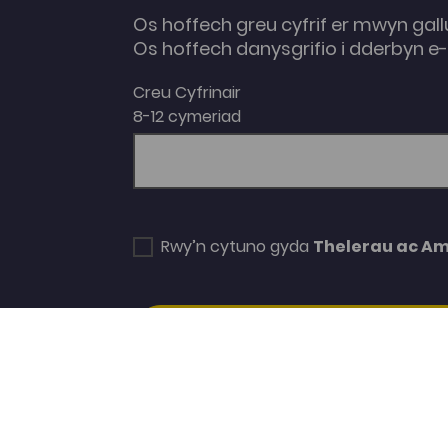
Os hoffech greu cyfrif er mwyn gall
Os hoffech danysgrifio i dderbyn 
Creu Cyfrinair
8-12 cymeriad
Rwy’n cytuno gyda
Thelerau ac A
SUBSCRIBE/CREATE ACCOUNT