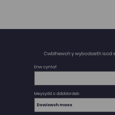
Cwblhewch y wybodaeth isod 
Enw cyntaf
Meysydd o ddiddordeb
Dewiswch maes