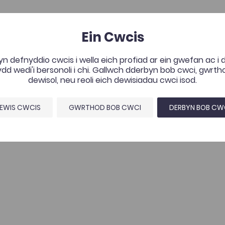
Ein Cwcis
n defnyddio cwcis i wella eich profiad ar ein gwefan ac i
d wedi'i bersonoli i chi. Gallwch dderbyn bob cwci, gwrt
dewisol, neu reoli eich dewisiadau cwci isod.
EWIS CWCIS
GWRTHOD BOB CWCI
DERBYN BOB CW