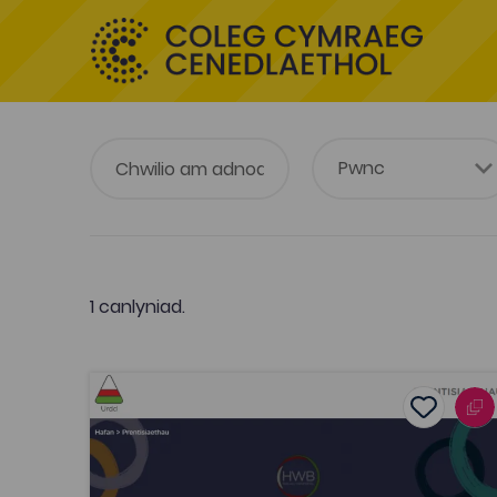
1 canlyniad.
Hwb Sgiliau Hanfodol (Yr Urdd)
Add to f
Dyddiad cyhoeddi: 2021
Add to fav
Hwb Sgiliau Hanfodol (Yr Urdd)
Tagiau