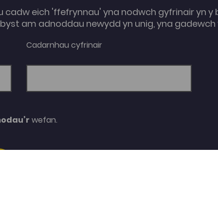
u cadw eich 'ffefrynnau' yna nodwch gyfrinair yn y 
e-byst am adnoddau newydd yn unig, yna gadewch y
Cadarnhau cyfrinair
modau’r
wefan.