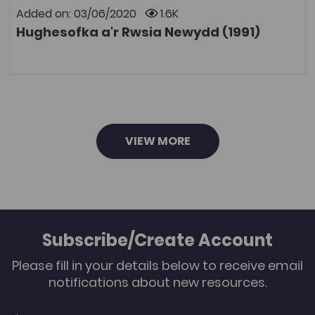
bydd angen cyfrif Coleg Cymraeg i wylio rhaglenni
Added on: 03/06/2020
1.6K
Archif S4C. Mae modd ymaelodi ar wefan y Coleg
Cymraeg Cenedlaethol i gael cyfrif.
Hughesofka a'r Rwsia Newydd (1991)
OPEN
VIEW MORE
Subscribe/Create Account
Please fill in your details below to receive email
notifications about new resources.