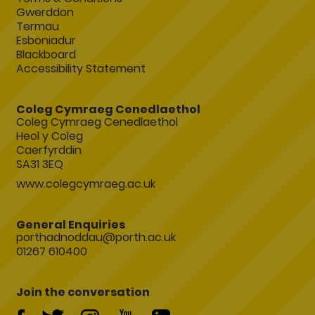
Gwerddon
Termau
Esboniadur
Blackboard
Accessibility Statement
Coleg Cymraeg Cenedlaethol
Coleg Cymraeg Cenedlaethol
Heol y Coleg
Caerfyrddin
SA31 3EQ
www.colegcymraeg.ac.uk
General Enquiries
porthadnoddau@porth.ac.uk
01267 610400
Join the conversation