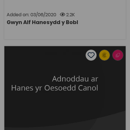
ymaelodi ar wefan y Coleg Cymraeg Cenedlaethol i
gael cyfrif.
Added on: 03/06/2020
2.2K
Gwyn Alf Hanesydd y Bobl
OPEN
Medieval History Resources
Add to favourite
Publish Date: 2015
Add to favourites
Medieval History Resources
2.2K
Tags
Religious Studies
History
Coleg Cymraeg Resource
Yn y casgliad hwn ceir adnoddau sy'n cefnogi'r
astudiaeth o hanes yr Oesoedd Canol. Mae'r
adnoddau'n deillio o brosiect a ariannwyd gan y Coleg
Cymraeg Cenedlaethol i greu deunyddiau dysgu
cyfrwng Cymraeg safonol yn rhoi cyflwyniadau i