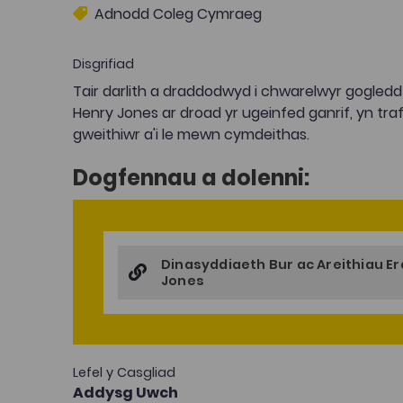
Adnodd Coleg Cymraeg
Disgrifiad
Tair darlith a draddodwyd i chwarelwyr gogled
Henry Jones ar droad yr ugeinfed ganrif, yn tra
gweithiwr a'i le mewn cymdeithas.
Dogfennau a dolenni:
Dinasyddiaeth Bur ac Areithiau Era
Jones
Lefel y Casgliad
Addysg Uwch