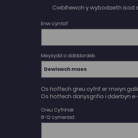
Awdur: Dafydd Huw Rees
Cwblhewch y wybodaeth isod 
Enw cyntaf
Meysydd o ddiddordeb
Dewiswch maes
Os hoffech greu cyfrif er mwyn gall
Os hoffech danysgrifio i dderbyn 
Creu Cyfrinair
8-12 cymeriad