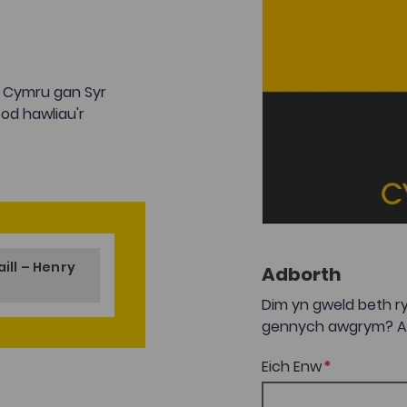
d Cymru gan Syr
fod hawliau'r
ill – Henry
Adborth
Dim yn gweld beth ry
gennych awgrym? Anf
Eich Enw