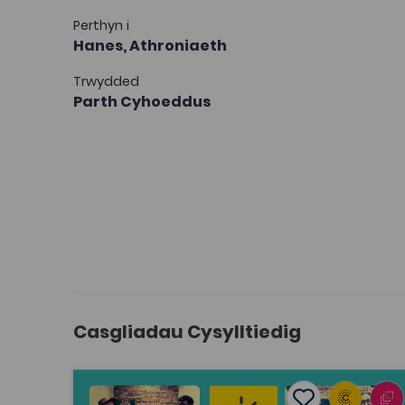
Perthyn i
Hanes,
Athroniaeth
Trwydded
Parth Cyhoeddus
Casgliadau Cysylltiedig
Beth yw ystyr bywyd? ... a chwestiynau mawr era
Add to favouri