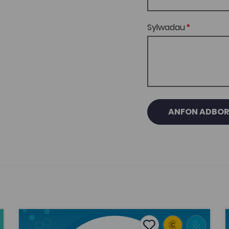
Sylwadau
ANFON ADBO
ill
Priodi ac ysbïo: teithio arloesol Georges Dufaud o N
'
tes
Add to favourites