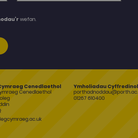
modau’r
wefan.
Cymraeg Cenedlaethol
Ymholiadau Cyffredino
ymraeg Cenedlaethol
porthadnoddau@porth.ac.
oleg
01267 610400
ddin
Q
egcymraeg.ac.uk