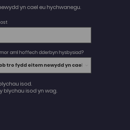
ewydd yn cael eu hychwanegu.
Bost
 mor aml hoffech dderbyn hysbysiad?
blychau isod.
 blychau isod yn wag.