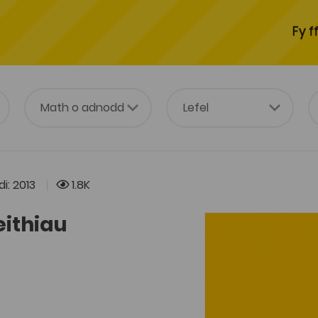
Fy f
i: 2013
1.8K
eithiau