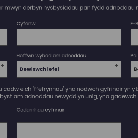
er mwyn derbyn hysbysiadau pan fydd adnoddau n
Cyfenw
E-
Hoffwn wybod am adnoddau
Pa
Dewiswch lefel
u cadw eich 'ffefrynnau' yna nodwch gyfrinair yn y 
e-byst am adnoddau newydd yn unig, yna gadewch y
Cadarnhau cyfrinair