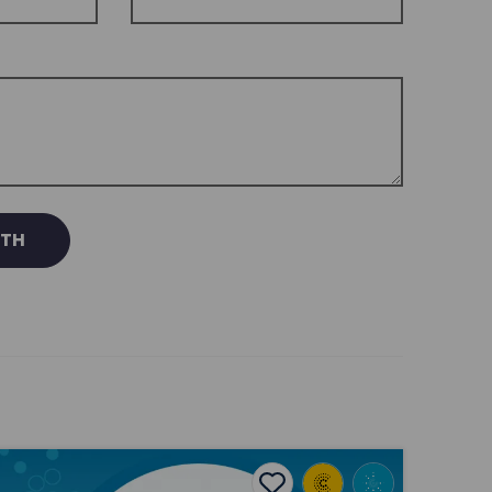
RTH
evers i Ferthyr Tudful ar ddechrau’r bedwaredd ganrif ar b
Cythryblus a thrychinebus’: Gwrthryfel y Pasg, 1916, a’r W
Add to favourites