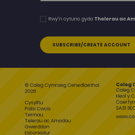
Rwy’n cytuno gyda
Thelerau ac A
SUBSCRIBE/CREATE ACCOUNT
Coleg 
© Coleg Cymraeg Cenedlaethol
Coleg C
2026
Heol y C
Caerfyr
Cysylltu
SA31 3E
Polisi Cwcis
Termau
www.col
Telerau ac Amodau
Gwerddon
Esboniadur