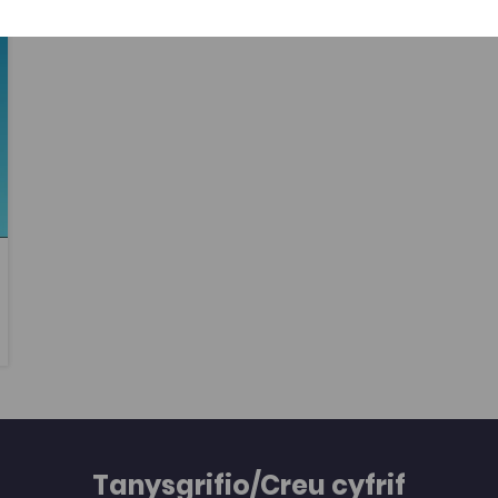
Dufaud a George Crawshay, allforiwyd
gweithlu a pheiriannau o Gymru (Abaty Nedd)
i Ffrainc, a chwaraeodd hyn ran allweddol yn
natblygiad gweithfeydd haearn
Fourchambault ger Nevers. Awdur: Heather
Williams
Tanysgrifio/Creu cyfrif