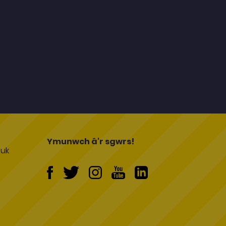
l
Ymunwch â'r sgwrs!
uk